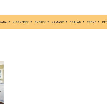
BABA
KISGYEREK
GYEREK
KAMASZ
CSALÁD
TREND
PÉ