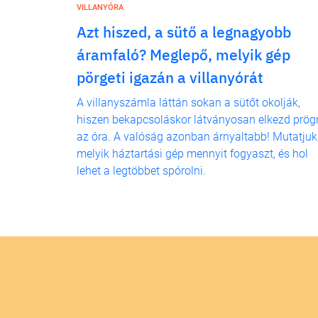
VILLANYÓRA
Azt hiszed, a sütő a legnagyobb
áramfaló? Meglepő, melyik gép
pörgeti igazán a villanyórát
A villanyszámla láttán sokan a sütőt okolják,
hiszen bekapcsoláskor látványosan elkezd prög
az óra. A valóság azonban árnyaltabb! Mutatjuk
melyik háztartási gép mennyit fogyaszt, és hol
lehet a legtöbbet spórolni.