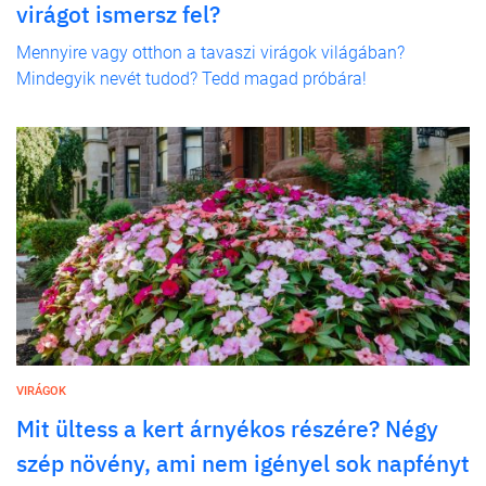
virágot ismersz fel?
Mennyire vagy otthon a tavaszi virágok világában?
Mindegyik nevét tudod? Tedd magad próbára!
VIRÁGOK
Mit ültess a kert árnyékos részére? Négy
szép növény, ami nem igényel sok napfényt