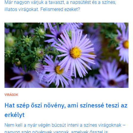
Már nagyon várjuk a tavaszt, a napsütést és a színes,
illatos virágokat. Felismered ezeket?
VIRÁGOK
Hat szép őszi növény, ami színessé teszi az
erkélyt
Nem kell a nyár végén búcsút inteni a színes virágoknak –
nagyon szép növények vannak, amelyek ősszel is