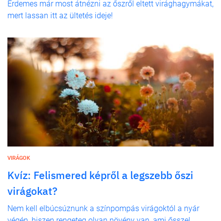
Érdemes már most átnézni az őszről eltett virághagymákat,
mert lassan itt az ültetés ideje!
VIRÁGOK
Kvíz: Felismered képről a legszebb őszi
virágokat?
Nem kell elbúcsúznunk a színpompás virágoktól a nyár
végén, hiszen rengeteg olyan növény van, ami ősszel