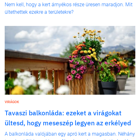
Nem kell, hogy a kert árnyékos része üresen maradjon. Mit
ültethettek ezekre a területekre?
VIRÁGOK
Tavaszi balkonláda: ezeket a virágokat
ültesd, hogy meseszép legyen az erkélyed
A balkonláda valójában egy apró kert a magasban. Néhány