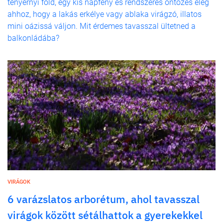
tenyérnyi föld, egy kis napfény és rendszeres öntözés elég
ahhoz, hogy a lakás erkélye vagy ablaka virágzó, illatos
mini oázissá váljon. Mit érdemes tavasszal ültetned a
balkonládába?
VIRÁGOK
6 varázslatos arborétum, ahol tavasszal
virágok között sétálhattok a gyerekekkel