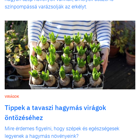
színpompássá varázsolják az erkélyt.
VIRÁGOK
Tippek a tavaszi hagymás virágok
öntözéséhez
Mire érdemes figyelni, hogy szépek és egészségesek
legyenek a hagymás növényeink?