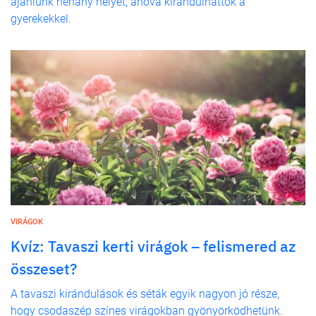
ajánlunk néhány helyet, ahova kirándulhattok a
gyerekekkel.
VIRÁGOK
Kvíz: Tavaszi kerti virágok – felismered az
összeset?
A tavaszi kirándulások és séták egyik nagyon jó része,
hogy csodaszép színes virágokban gyönyörködhetünk.