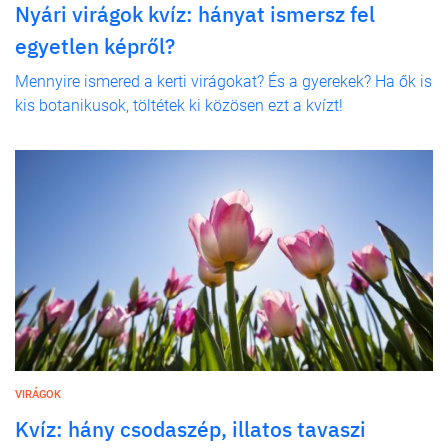
Nyári virágok kvíz: hányat ismersz fel
egyetlen képről?
Mennyire ismered a kerti virágokat? És a gyerekek? Ha ők is
kis botanikusok, töltétek ki közösen ezt a kvízt!
VIRÁGOK
Kvíz: hány csodaszép, illatos tavaszi