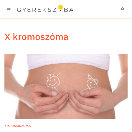
X kromoszóma
X KROMOSZÓMA