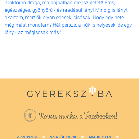
"Doktornő drága, ma hajnalban megszületett! Erős,
egészséges, gyönyörű - és ráadásul lány! Mindig is lányt
akartam, mert ők olyan édesek, cicásak. Hogy egy hete
még mást mondtam? Hát persze, a fiúk is helyesek, de egy
lány - az mégiscsak más."
Kövess minket a Facebookon!
IMPRESSZUM
SZERZŐI JOGOK
ADATKEZELÉS