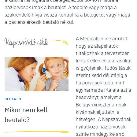
alkalommal fogadnak beteget, ebből 30-40 millióra a
háziorvosok írnak a beutalót. A többire vagy maga a
szakrendelő hívja vissza kontrollra a betegeket vagy maga
a páciens érkezik beutaló nélkül.
A MedicalOnline arról írt,
Kapcsolódó cikk
hogy az alapellátók
tiltakoznak a tervezetben
leírtak ellen és aláírásokat
is gyűjtenek. Tudósításuk
szerint kedd délutánig a
háziorvosok több mint
egyharmada írta alá azt a
beadványt, amelyet a
BEUTALÓ
Belügyminisztériumnak
Mikor nem kell
kívánnak eljuttatni a
beutaló?
hétvégén. A Népszavának
nyilatkozó háziorvosok
szinte mindegyike arról