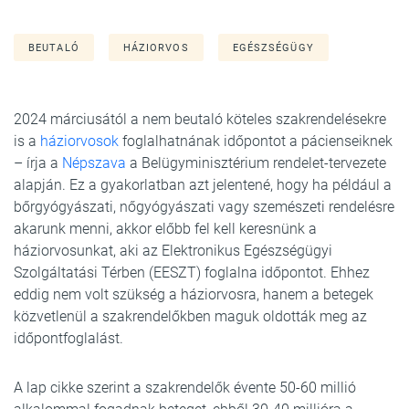
BEUTALÓ
HÁZIORVOS
EGÉSZSÉGÜGY
2024 márciusától a nem beutaló köteles szakrendelésekre
is a
háziorvosok
foglalhatnának időpontot a pácienseiknek
– írja a
Népszava
a Belügyminisztérium rendelet-tervezete
alapján. Ez a gyakorlatban azt jelentené, hogy ha például a
bőrgyógyászati, nőgyógyászati vagy szemészeti rendelésre
akarunk menni, akkor előbb fel kell keresnünk a
háziorvosunkat, aki az Elektronikus Egészségügyi
Szolgáltatási Térben (EESZT) foglalna időpontot. Ehhez
eddig nem volt szükség a háziorvosra, hanem a betegek
közvetlenül a szakrendelőkben maguk oldották meg az
időpontfoglalást.
A lap cikke szerint a szakrendelők évente 50-60 millió