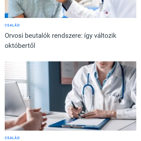
CSALÁD
Orvosi beutalók rendszere: így változik
októbertől
CSALÁD