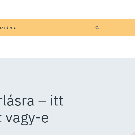
NZTÁRCA
lásra – itt
t vagy-e