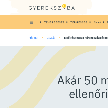
TEHERBEESÉS
TERHESSÉG
ANYA
Főoldal
Család
Első részletek a három százalékos 
Akár 50 mi
ellenőr