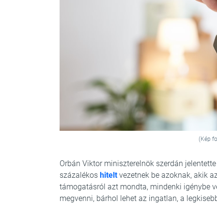
(Kép fo
Orbán Viktor miniszterelnök szerdán jelentett
százalékos
hitelt
vezetnek be azoknak, akik az
támogatásról azt mondta, mindenki igénybe veh
megvenni, bárhol lehet az ingatlan, a legkise