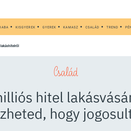
BABA
KISGYEREK
GYEREK
KAMASZ
CSALÁD
TREND
PÉ
lakáshitelről
Család
lliós hitel lakásvásár
izheted, hogy jogosul