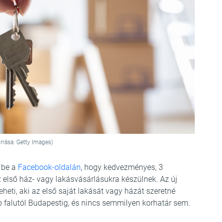
rrása: Getty Images)
e be a
Facebook-oldalán
, hogy kedvezményes, 3
 első ház- vagy lakásvásárlásukra készülnek. Az új
eti, aki az első saját lakását vagy házát szeretné
bb falutól Budapestig, és nincs semmilyen korhatár sem.