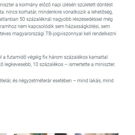
niszter a kormány előző napi ülésén született döntést
a: nincs korhatár, mindenkire vonatkozik a lehetőség,
ngatlanban 50 százaléknál nagyobb részesedéssel még
rogramhoz nem kapcsolódik sem házasságkötési, sem
étéves magyarországi TB-jogviszonnyal kell rendelkezni
tel a futamidő végéig fix három százalékos kamattal
ő legkevesebb, 10 százalékos – ismertette a miniszter.
 vételár, és négyzetméterár esetében – mind lakás, mind