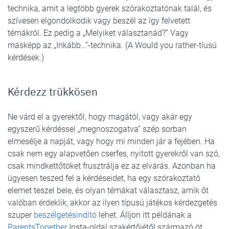
technika, amit a legtöbb gyerek szórakoztatónak talál, és
szívesen elgondolkodik vagy beszél az így felvetett
témákról. Ez pedig a „Melyiket választanád?” Vagy
másképp az „Inkább…”-technika. (A Would you rather-tíusú
kérdések.)
Kérdezz trükkösen
Ne várd el a gyerektől, hogy magától, vagy akár egy
egyszerű kérdéssel „megnoszogatva” szép sorban
elmesélje a napját, vagy hogy mi minden jár a fejében. Ha
csak nem egy alapvetően cserfes, nyitott gyerekről van szó,
csak mindkettőtöket frusztrálja ez az elvárás. Azonban ha
ügyesen teszed fel a kérdéseidet, ha egy szórakoztató
elemet teszel bele, és olyan témákat választasz, amik őt
valóban érdeklik, akkor az ilyen típusú játékos kérdezgetés
szuper
beszélgetésindító
lehet. Álljon itt példának a
ParentsTogether
Insta-oldal szakértőjétől származó öt