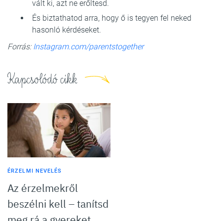
vált ki, azt ne erőltesd.
És biztathatod arra, hogy ő is tegyen fel neked
hasonló kérdéseket.
Forrás:
Instagram.com/parentstogether
Kapcsolódó cikk
ÉRZELMI NEVELÉS
Az érzelmekről
beszélni kell – tanítsd
meg rá a gyereket