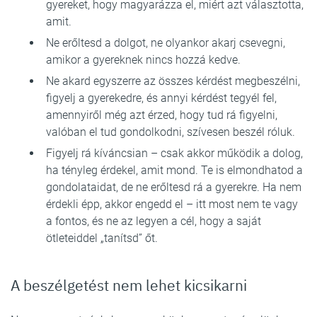
gyereket, hogy magyarázza el, miért azt választotta,
amit.
Ne erőltesd a dolgot, ne olyankor akarj csevegni,
amikor a gyereknek nincs hozzá kedve.
Ne akard egyszerre az összes kérdést megbeszélni,
figyelj a gyerekedre, és annyi kérdést tegyél fel,
amennyiről még azt érzed, hogy tud rá figyelni,
valóban el tud gondolkodni, szívesen beszél róluk.
Figyelj rá kíváncsian – csak akkor működik a dolog,
ha tényleg érdekel, amit mond. Te is elmondhatod a
gondolataidat, de ne erőltesd rá a gyerekre. Ha nem
érdekli épp, akkor engedd el – itt most nem te vagy
a fontos, és ne az legyen a cél, hogy a saját
ötleteiddel „tanítsd” őt.
A beszélgetést nem lehet kicsikarni