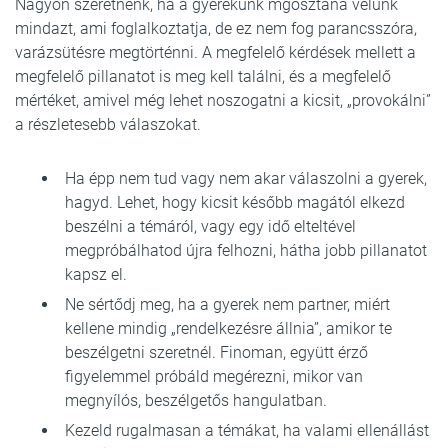
Nagyon szeretnénk, ha a gyerekünk mgosztaná velünk
mindazt, ami foglalkoztatja, de ez nem fog parancsszóra,
varázsütésre megtörténni. A megfelelő kérdések mellett a
megfelelő pillanatot is meg kell találni, és a megfelelő
mértéket, amivel még lehet noszogatni a kicsit, „provokálni”
a részletesebb válaszokat.
Ha épp nem tud vagy nem akar válaszolni a gyerek,
hagyd. Lehet, hogy kicsit később magától elkezd
beszélni a témáról, vagy egy idő elteltével
megpróbálhatod újra felhozni, hátha jobb pillanatot
kapsz el.
Ne sértődj meg, ha a gyerek nem partner, miért
kellene mindig „rendelkezésre állnia”, amikor te
beszélgetni szeretnél. Finoman, együtt érző
figyelemmel próbáld megérezni, mikor van
megnyílós, beszélgetős hangulatban.
Kezeld rugalmasan a témákat, ha valami ellenállást