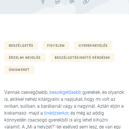
BESZÉLGETÉS
FIGYELEM
GYEREKNEVELÉS
ÉRZELMI NEVELÉS
BESZÉLGETÉSINDÍTÓ KÉRDÉSEK
ÖNISMERET
Vannak csevegősebb,
beszélgetősebb
gyerekek, és olyanok
is, akikkel nehéz kitárgyalni a napjukat, hogy mi volt az
oviban, suliban, a barátainál vagy a nagyinál. Aztán eljön a
kiskamasz- majd a
tinédzserkor
, és még az addig
könnyedén csacsogó gyerekből is alig lehet kihúzni
valamit. A „Mi a helyzet?”-tel esélyed sem lesz, de van egy