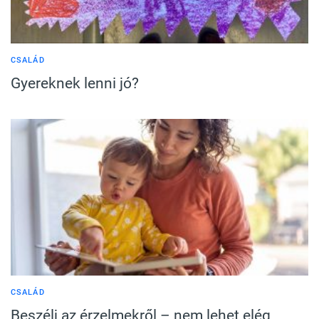
CSALÁD
Gyereknek lenni jó?
CSALÁD
Beszélj az érzelmekről – nem lehet elég