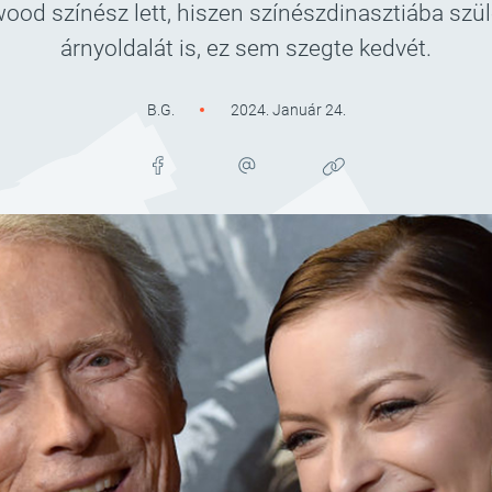
d színész lett, hiszen színészdinasztiába szüle
árnyoldalát is, ez sem szegte kedvét.
B.G.
2024. Január 24.