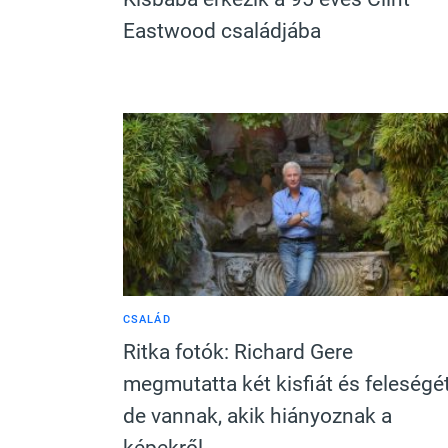
Eastwood családjába
CSALÁD
Ritka fotók: Richard Gere
megmutatta két kisfiát és feleségé
de vannak, akik hiányoznak a
képekről…