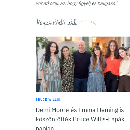
vonatkozik, az, hogy figyelj és hallgass.”
Kapcsolódó cikk
BRUCE WILLIS
Demi Moore és Emma Heming is
köszöntötték Bruce Willis-t apák
napján