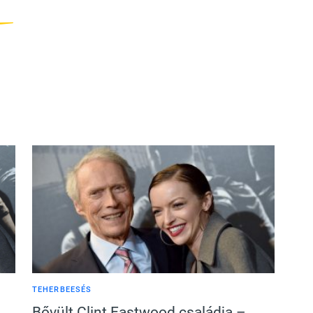
TEHERBEESÉS
Bővült Clint Eastwood családja –