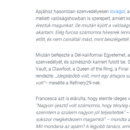
Apjához hasonlóan szenvedélyesen
lovagol
, 
mellett valóságshowban is szerepelt, amiért k
éreztük magunkat. De miután kijött a valóság
akartam. Elég furcsa számomra híresnek lenni
előtt, és nem csináltál mást, mint beszélgetté
Miután befejezte a Dél-kaliforniai Egyetemet, 
szenvedélyét, és színésznői karriert futott be.
Vault, a Clawfoot, a Queen of the Ring, a Final
rendezte.
„Idegtépőbb volt, mint egy átlagos 
volt”
– mesélte a Refinery29-nek.
Francesca azt is elárulta, hogy eleinte ideges v
“Nagyon ijesztő volt számomra, hogy tényleg
szerintem a szüleim nagyon jól teljesítettek”
– 
sokszor megkérdezem magamtól” – mondta a
Mit mondana az apám? A legjobb tanács, amit 