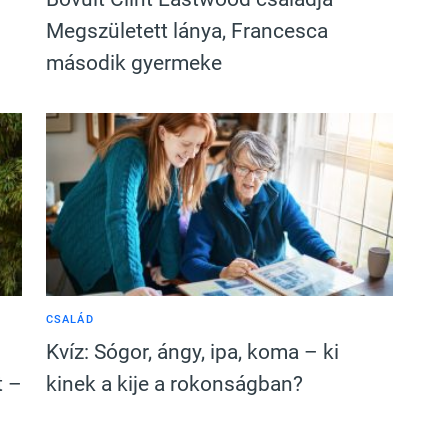
Megszületett lánya, Francesca
második gyermeke
CSALÁD
Kvíz: Sógor, ángy, ipa, koma – ki
t –
kinek a kije a rokonságban?