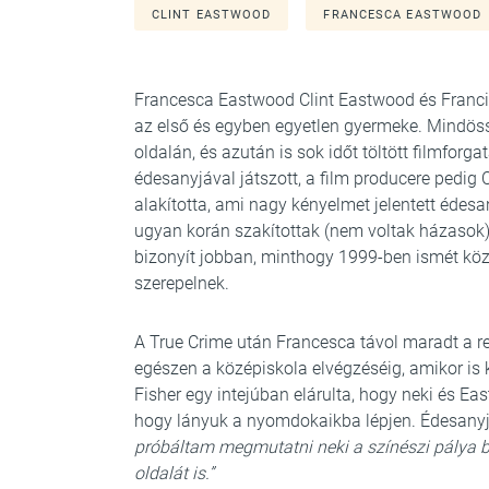
CLINT EASTWOOD
FRANCESCA EASTWOOD
Francesca Eastwood Clint Eastwood és Francis
az első és egyben egyetlen gyermeke. Mindössz
oldalán, és azután is sok időt töltött filmforg
édesanyjával játszott, a film producere pedig 
alakította, ami nagy kényelmet jelentett édes
ugyan korán szakítottak (nem voltak házasok)
bizonyít jobban, minthogy 1999-ben ismét köz
szerepelnek.
A True Crime után Francesca távol maradt a re
egészen a középiskola elvégzéséig, amikor is k
Fisher egy intejúban elárulta, hogy neki és E
hogy lányuk a nyomdokaikba lépjen. Édesany
próbáltam megmutatni neki a színészi pálya bu
oldalát is.”