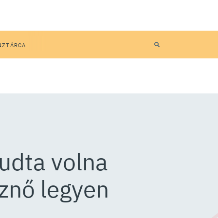
NZTÁRCA
udta volna
sznő legyen