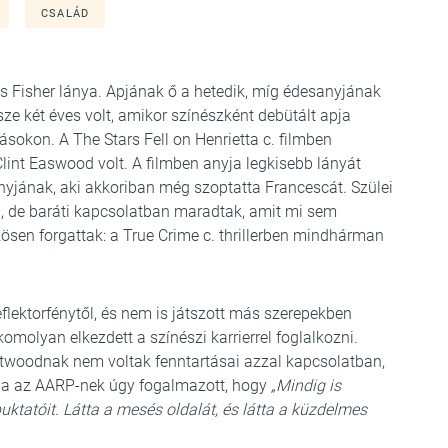
CSALÁD
 Fisher lánya. Apjának ő a hetedik, míg édesanyjának
e két éves volt, amikor színészként debütált apja
atásokon. A The Stars Fell on Henrietta c. filmben
Clint Easwood volt. A filmben anyja legkisebb lányát
anyjának, aki akkoriban még szoptatta Francescát. Szülei
, de baráti kapcsolatban maradtak, amit mi sem
ösen forgattak: a True Crime c. thrillerben mindhárman
flektorfénytől, és nem is játszott más szerepekben
omolyan elkezdett a színészi karrierrel foglalkozni.
astwoodnak nem voltak fenntartásai azzal kapcsolatban,
ja az AARP-nek úgy fogalmazott, hogy
„Mindig is
ktatóit. Látta a mesés oldalát, és látta a küzdelmes