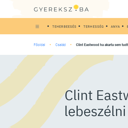
TEHERBEESÉS
TERHESSÉG
ANYA
Főoldal
Család
Clint Eastwood ha akarta sem tud
Clint Eas
lebeszélni