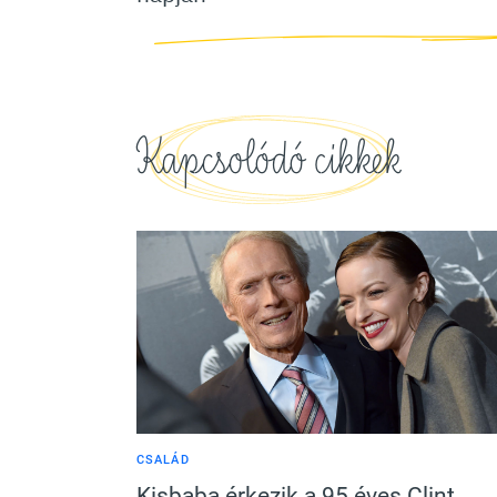
Kapcsolódó cikkek
CSALÁD
Kisbaba érkezik a 95 éves Clint