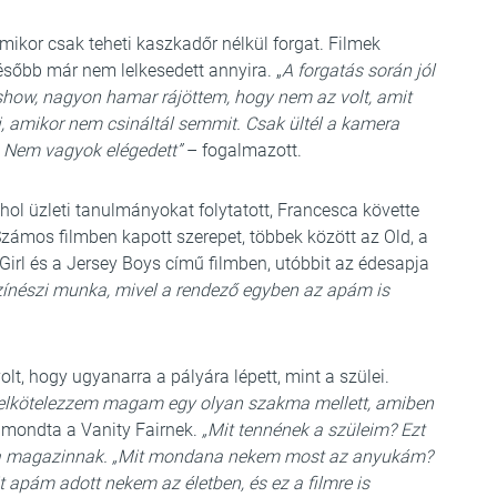
amikor csak teheti kaszkadőr nélkül forgat. Filmek
ésőbb már nem lelkesedett annyira. „
A forgatás során jól
show, nagyon hamar rájöttem, hogy nem az volt, amit
, amikor nem csináltál semmit. Csak ültél a kamera
l. Nem vagyok elégedett”
– fogalmazott.
ahol üzleti tanulmányokat folytatott, Francesca követte
 Számos filmben kapott szerepet, többek között az Old, a
 Girl és a Jersey Boys című filmben, utóbbit az édesapja
színészi munka, mivel a rendező egyben az apám is
olt, hogy ugyanarra a pályára lépett, mint a szülei.
 elkötelezzem magam egy olyan szakma mellett, amiben
mondta a Vanity Fairnek.
„Mit tennének a szüleim? Ezt
 magazinnak. „Mit mondana nekem most az anyukám?
apám adott nekem az életben, és ez a filmre is