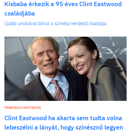
Kisbaba érkezik a 95 éves Clint Eastwood
családjába
Újabb unokával bővül a színész-rendező családja.
FRANCESCA EASTWOOD
Clint Eastwood ha akarta sem tudta volna
lebeszélni a lányát, hogy színésznő legyen