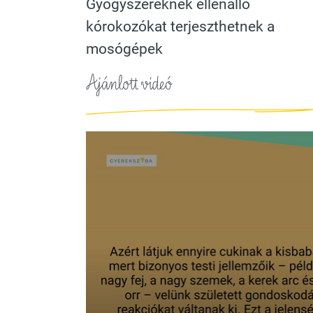
Gyógyszereknek ellenálló
kórokozókat terjeszthetnek a
mosógépek
Ajánlott videó