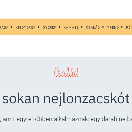
BABA
KISGYEREK
GYEREK
KAMASZ
CSALÁD
TREND
PÉ
Család
k sokan nejlonzacskó
k, amit egyre többen alkalmaznak: egy darab ne