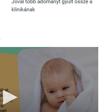
Jóval több adományt gyűlt össze a
klinikának