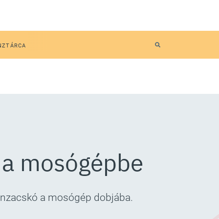
NZTÁRCA
t a mosógépbe
jlonzacskó a mosógép dobjába.