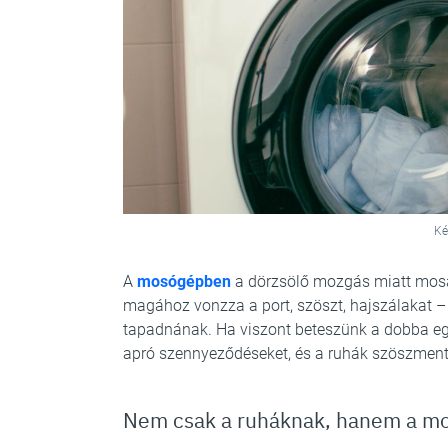
Ké
A
mosógépben
a dörzsölő mozgás miatt mosá
magához vonzza a port, szöszt, hajszálakat –
tapadnának. Ha viszont beteszünk a dobba egy 
apró szennyeződéseket, és a ruhák szöszment
Nem csak a ruháknak, hanem a mos