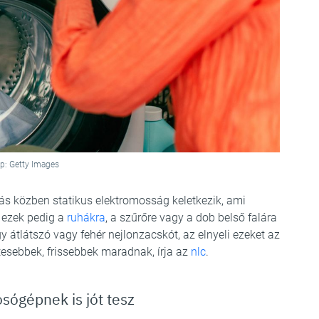
p: Getty Images
s közben statikus elektromosság keletkezik, ami
 ezek pedig a
ruhákra
, a szűrőre vagy a dob belső falára
átlátszó vagy fehér nejlonzacskót, az elnyeli ezeket az
esebbek, frissebbek maradnak, írja az
nlc
.
ógépnek is jót tesz