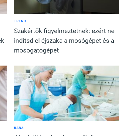
TREND
Szakértők figyelmeztetnek: ezért ne
ek
indítsd el éjszaka a mosógépet és a
mosogatógépet
BABA