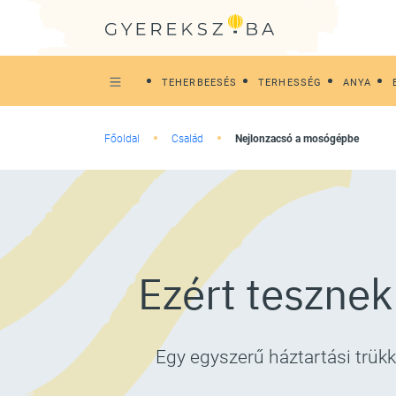
TEHERBEESÉS
TERHESSÉG
ANYA
Főoldal
Család
Nejlonzacsó a mosógépbe
Ezért teszne
Egy egyszerű háztartási trük