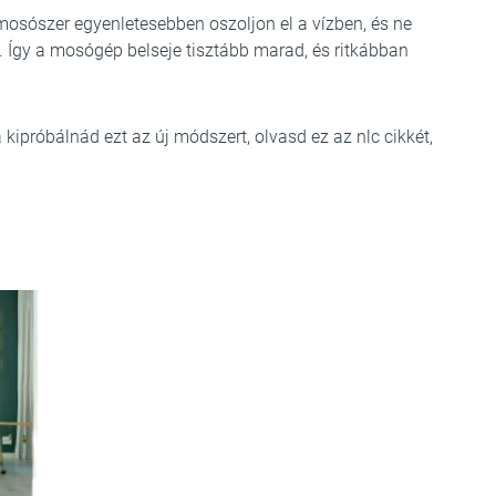
osószer egyenletesebben oszoljon el a vízben, és ne
. Így a mosógép belseje tisztább marad, és ritkábban
 kipróbálnád ezt az új módszert, olvasd ez az nlc cikkét,