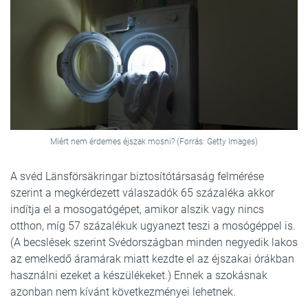
Miért nem érdemes éjszak mosni? (Forrás: Getty Images)
A svéd Länsförsäkringar biztosítótársaság felmérése
szerint a megkérdezett válaszadók 65 százaléka akkor
indítja el a mosogatógépet, amikor alszik vagy nincs
otthon, míg 57 százalékuk ugyanezt teszi a mosógéppel is.
(A becslések szerint Svédországban minden negyedik lakos
az emelkedő áramárak miatt kezdte el az éjszakai órákban
használni ezeket a készülékeket.) Ennek a szokásnak
azonban nem kívánt következményei lehetnek.