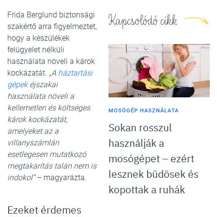
Frida Berglund biztonsági
Kapcsolódó cikk
szakértő arra figyelmeztet,
hogy a készülékek
felügyelet nélküli
használata növeli a károk
kockázatát.
„A
háztartási
gépek
éjszakai
használata növeli a
kellemetlen és költséges
MOSÓGÉP HASZNÁLATA
károk kockázatát,
Sokan rosszul
amelyeket az a
használják a
villanyszámlán
esetlegesen mutatkozó
mosógépet – ezért
megtakarítás talán nem is
lesznek büdösek és
indokol”
– magyarázta.
kopottak a ruhák
Ezeket érdemes