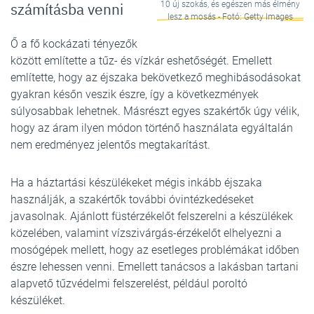
számításba venni
10 új szokás, és egészen más élmény
lesz a mosás - Fotó: Getty Images
Ő a fő kockázati tényezők
között említette a tűz- és vízkár eshetőségét. Emellett
említette, hogy az éjszaka bekövetkező meghibásodásokat
gyakran későn veszik észre, így a következmények
súlyosabbak lehetnek. Másrészt egyes szakértők úgy vélik,
hogy az áram ilyen módon történő használata egyáltalán
nem eredményez jelentős megtakarítást.
Ha a háztartási készülékeket mégis inkább éjszaka
használják, a szakértők további óvintézkedéseket
javasolnak. Ajánlott füstérzékelőt felszerelni a készülékek
közelében, valamint vízszivárgás-érzékelőt elhelyezni a
mosógépek mellett, hogy az esetleges problémákat időben
észre lehessen venni. Emellett tanácsos a lakásban tartani
alapvető tűzvédelmi felszerelést, például poroltó
készüléket.