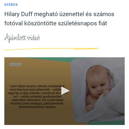
GYEREK
Hilary Duff megható üzenettel és számos
fotóval köszöntötte születésnapos fiát
Ajánlott videó
0