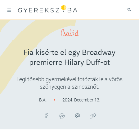
Család
Fia kísérte el egy Broadway
premierre Hilary Duff-ot
Legidősebb gyermekével fotózták le a vörös
szőnyegen a színésznőt.
B.A.
2024. December 13.