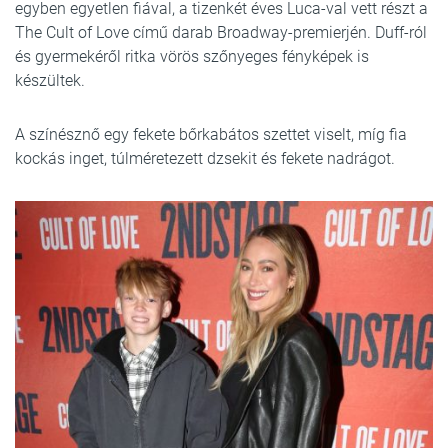
egyben egyetlen fiával, a tizenkét éves Luca-val vett részt a
The Cult of Love című darab Broadway-premierjén. Duff-ról
és gyermekéről ritka vörös szőnyeges fényképek is
készültek.
A színésznő egy fekete bőrkabátos szettet viselt, míg fia
kockás inget, túlméretezett dzsekit és fekete nadrágot.