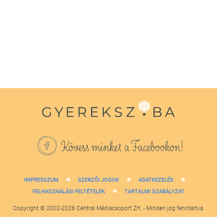
seconds
of
1
minute,
38
seconds
Kövess minket a Facebookon!
IMPRESSZUM
SZERZŐI JOGOK
ADATKEZELÉS
FELHASZNÁLÁSI FELTÉTELEK
TARTALMI SZABÁLYZAT
Copyright © 2002-2026 Central Médiacsoport Zrt. - Minden jog fenntartva.