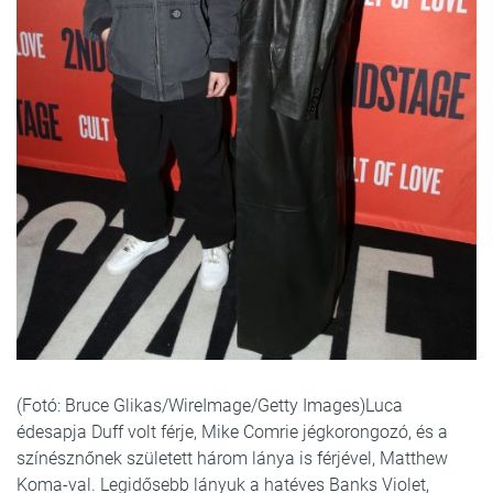
(Fotó: Bruce Glikas/WireImage/Getty Images)Luca
édesapja Duff volt férje, Mike Comrie jégkorongozó, és a
színésznőnek született három lánya is férjével, Matthew
Koma-val. Legidősebb lányuk a hatéves Banks Violet,