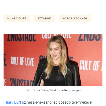
HILARY DUFF
SZTÁROK
VÖRÖS SZŐNYEG
(Fotó: Bruce Glikas/WireImage/Getty Images)
Hilary Duff
színész-énekesnő legidősebb gyermekével,