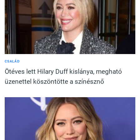
CSALÁD
Ötéves lett Hilary Duff kislánya, megható
üzenettel köszöntötte a színésznő