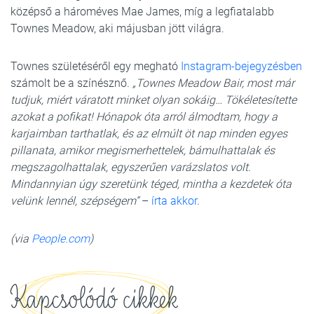
középső a hároméves Mae James, míg a legfiatalabb
Townes Meadow, aki májusban jött világra.
Townes születéséről egy megható
Instagram-bejegyzésben
számolt be a színésznő.
„Townes Meadow Bair, most már
tudjuk, miért váratott minket olyan sokáig… Tökéletesítette
azokat a pofikat! Hónapok óta arról álmodtam, hogy a
karjaimban tarthatlak, és az elmúlt öt nap minden egyes
pillanata, amikor megismerhettelek, bámulhattalak és
megszagolhattalak, egyszerűen varázslatos volt.
Mindannyian úgy szeretünk téged, mintha a kezdetek óta
velünk lennél, szépségem”
–
írta akkor
.
(via
People.com
)
Kapcsolódó cikkek