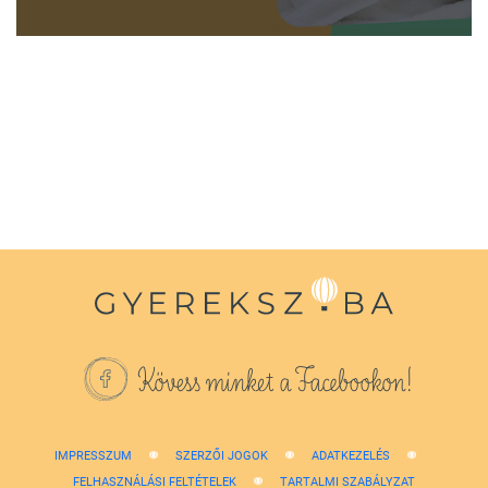
0
seconds
of
1
minute,
38
seconds
Kövess minket a Facebookon!
IMPRESSZUM
SZERZŐI JOGOK
ADATKEZELÉS
FELHASZNÁLÁSI FELTÉTELEK
TARTALMI SZABÁLYZAT