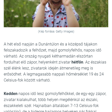
(Kép forrása: Getty Images)
A hét első napján a Dunántúlon és a középső tájakon
felszakadozik a felhőzet, majd gomolyfelhős, napos idő
várható. Az ország nyugati kétharmadán elszórtan
fordulhat elő zápor, helyenként zivatar
hétfőn
. Az északias
szél élénk lesz, zivatarok idején átmenetileg meg is
erősödhet. A legmagasabb nappali hőmérséklet 19 és 24
Celsius-fok között várható.
Kedden
napos idő lesz gomolyfelhőkkel, de egy-egy zápor,
zivatar kialakulhat, több helyen megélénkül az északi,
északkeleti szél. Hajnalban általában 7-13 Celsius-fok
valószínű, de a hidegre hajlamos helyeken pár fokkal