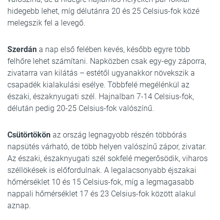
hidegebb lehet, míg délutánra 20 és 25 Celsius-fok közé
melegszik fel a levegő.
Szerdán
a nap első felében kevés, később egyre több
felhőre lehet számítani. Napközben csak egy-egy záporra,
zivatarra van kilátás – estétől ugyanakkor növekszik a
csapadék kialakulási esélye. Többfelé megélénkül az
északi, északnyugati szél. Hajnalban 7-14 Celsius-fok,
délután pedig 20-25 Celsius-fok valószínű.
Csütörtökön
az ország legnagyobb részén többórás
napsütés várható, de több helyen valószínű zápor, zivatar.
Az északi, északnyugati szél sokfelé megerősödik, viharos
széllökések is előfordulnak. A legalacsonyabb éjszakai
hőmérséklet 10 és 15 Celsius-fok, míg a legmagasabb
nappali hőmérséklet 17 és 23 Celsius-fok között alakul
aznap.