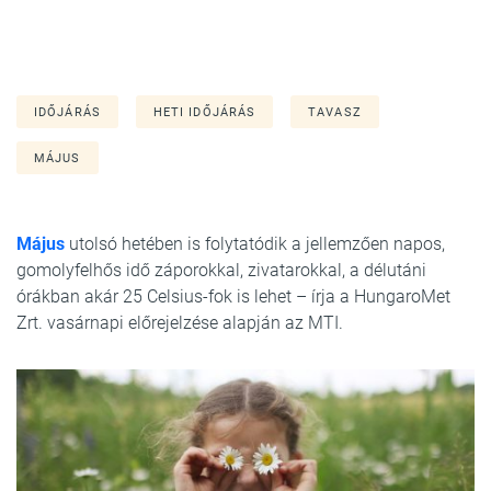
IDŐJÁRÁS
HETI IDŐJÁRÁS
TAVASZ
MÁJUS
Május
utolsó hetében is folytatódik a jellemzően napos,
gomolyfelhős idő záporokkal, zivatarokkal, a délutáni
órákban akár 25 Celsius-fok is lehet – írja a HungaroMet
Zrt. vasárnapi előrejelzése alapján az MTI.