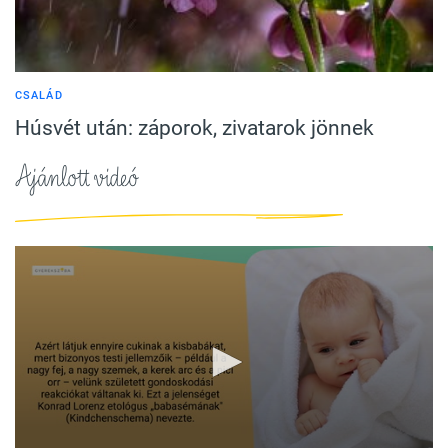
CSALÁD
Húsvét után: záporok, zivatarok jönnek
Ajánlott videó