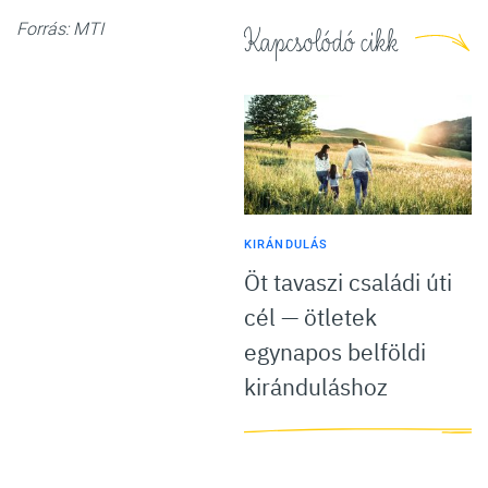
Forrás: MTI
Kapcsolódó cikk
KIRÁNDULÁS
Öt tavaszi családi úti
cél — ötletek
egynapos belföldi
kiránduláshoz