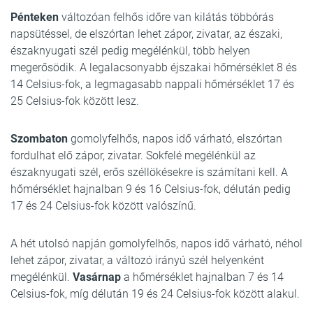
Pénteken
változóan felhős időre van kilátás többórás
napsütéssel, de elszórtan lehet zápor, zivatar, az északi,
északnyugati szél pedig megélénkül, több helyen
megerősödik. A legalacsonyabb éjszakai hőmérséklet 8 és
14 Celsius-fok, a legmagasabb nappali hőmérséklet 17 és
25 Celsius-fok között lesz.
Szombaton
gomolyfelhős, napos idő várható, elszórtan
fordulhat elő zápor, zivatar. Sokfelé megélénkül az
északnyugati szél, erős széllökésekre is számítani kell. A
hőmérséklet hajnalban 9 és 16 Celsius-fok, délután pedig
17 és 24 Celsius-fok között valószínű.
A hét utolsó napján gomolyfelhős, napos idő várható, néhol
lehet zápor, zivatar, a változó irányú szél helyenként
megélénkül.
Vasárnap
a hőmérséklet hajnalban 7 és 14
Celsius-fok, míg délután 19 és 24 Celsius-fok között alakul.