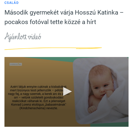
CSALÁD
Második gyermekét várja Hosszú Katinka –
pocakos fotóval tette közzé a hírt
Ajánlott videó
0