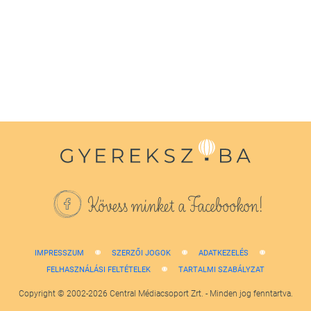
seconds
of
1
minute,
38
seconds
Kövess minket a Facebookon!
IMPRESSZUM
SZERZŐI JOGOK
ADATKEZELÉS
FELHASZNÁLÁSI FELTÉTELEK
TARTALMI SZABÁLYZAT
Copyright © 2002-2026 Central Médiacsoport Zrt. - Minden jog fenntartva.