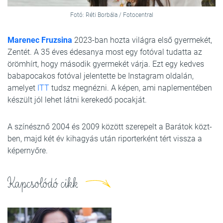
Fotó: Réti Borbála / Fotocentral
Marenec Fruzsina
2023-ban hozta világra első gyermekét,
Zentét. A 35 éves édesanya most egy fotóval tudatta az
örömhírt, hogy második gyermekét várja. Ezt egy kedves
babapocakos fotóval jelentette be Instagram oldalán,
amelyet
ITT
tudsz megnézni. A képen, ami naplementében
készült jól lehet látni kerekedő pocakját.
A színésznő 2004 és 2009 között szerepelt a Barátok közt-
ben, majd két év kihagyás után riporterként tért vissza a
képernyőre.
Kapcsolódó cikk