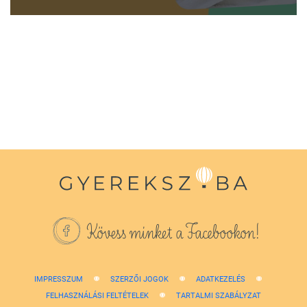
0
seconds
of
1
minute,
38
seconds
Kövess minket a Facebookon!
IMPRESSZUM
SZERZŐI JOGOK
ADATKEZELÉS
FELHASZNÁLÁSI FELTÉTELEK
TARTALMI SZABÁLYZAT