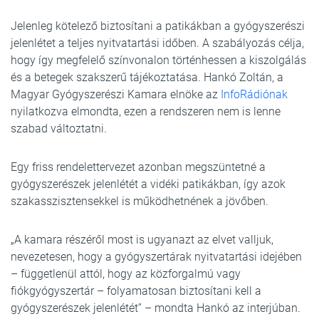
Jelenleg kötelező biztosítani a patikákban a gyógyszerészi
jelenlétet a teljes nyitvatartási időben. A szabályozás célja,
hogy így megfelelő színvonalon történhessen a kiszolgálás
és a betegek szakszerű tájékoztatása. Hankó Zoltán, a
Magyar Gyógyszerészi Kamara elnöke az
InfoRádiónak
nyilatkozva elmondta, ezen a rendszeren nem is lenne
szabad változtatni.
Egy friss rendelettervezet azonban megszüntetné a
gyógyszerészek jelenlétét a vidéki patikákban, így azok
szakasszisztensekkel is működhetnének a jövőben.
„A kamara részéről most is ugyanazt az elvet valljuk,
nevezetesen, hogy a gyógyszertárak nyitvatartási idejében
– függetlenül attól, hogy az közforgalmú vagy
fiókgyógyszertár – folyamatosan biztosítani kell a
gyógyszerészek jelenlétét” – mondta Hankó az interjúban.