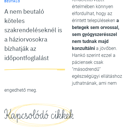
BEUTALÓ
értelmében könnyen
A nem beutaló
elfordulhat, hogy az
köteles
érintett településeken
a
betegek sem orvossal,
szakrendeléseknél is
sem gyógyszerésszel
a háziorvosokra
nem tudnak majd
bízhatják az
konzultálni
a jövőben.
Hankó szerint ezzel a
időpontfoglalást
páciensek csak
“másodrendű”
egészségügyi ellátáshoz
juthatnának, ami nem
engedhető meg.
Kapcsolódó cikkek