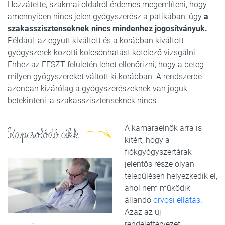
Hozzátette, szakmai oldalról érdemes megemlíteni, hogy
amennyiben nincs jelen gyógyszerész a patikában, úgy
a
szakasszisztenseknek nincs mindenhez jogosítványuk.
Például, az együtt kiváltott és a korábban kiváltott
gyógyszerek közötti kölcsönhatást kötelező vizsgálni.
Ehhez az EESZT felületén lehet ellenőrizni, hogy a beteg
milyen gyógyszereket váltott ki korábban. A rendszerbe
azonban kizárólag a gyógyszerészeknek van joguk
betekinteni, a szakasszisztenseknek nincs.
A kamaraelnök arra is
Kapcsolódó cikk
kitért, hogy a
fiókgyógyszertárak
jelentős része olyan
településen helyezkedik el,
ahol nem működik
állandó
orvosi ellátás
.
Azaz az új
rendelettervezet