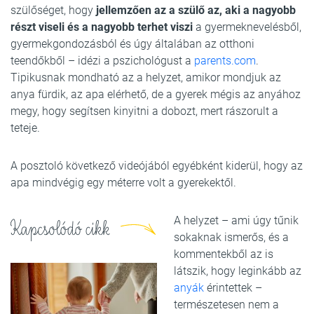
szülőséget, hogy
jellemzően az a szülő az, aki a nagyobb
részt viseli és a nagyobb terhet viszi
a gyermeknevelésből,
gyermekgondozásból és úgy általában az otthoni
teendőkből – idézi a pszichológust a
parents.com
.
Tipikusnak mondható az a helyzet, amikor mondjuk az
anya fürdik, az apa elérhető, de a gyerek mégis az anyához
megy, hogy segítsen kinyitni a dobozt, mert rászorult a
teteje.
A posztoló következő videójából egyébként kiderül, hogy az
apa mindvégig egy méterre volt a gyerekektől.
A helyzet – ami úgy tűnik
Kapcsolódó cikk
sokaknak ismerős, és a
kommentekből az is
látszik, hogy leginkább az
anyák
érintettek –
természetesen nem a