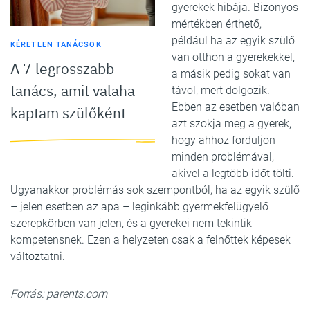
gyerekek hibája. Bizonyos
mértékben érthető,
például ha az egyik szülő
KÉRETLEN TANÁCSOK
van otthon a gyerekekkel,
A 7 legrosszabb
a másik pedig sokat van
tanács, amit valaha
távol, mert dolgozik.
Ebben az esetben valóban
kaptam szülőként
azt szokja meg a gyerek,
hogy ahhoz forduljon
minden problémával,
akivel a legtöbb időt tölti.
Ugyanakkor problémás sok szempontból, ha az egyik szülő
– jelen esetben az apa – leginkább gyermekfelügyelő
szerepkörben van jelen, és a gyerekei nem tekintik
kompetensnek. Ezen a helyzeten csak a felnőttek képesek
változtatni.
Forrás: parents.com