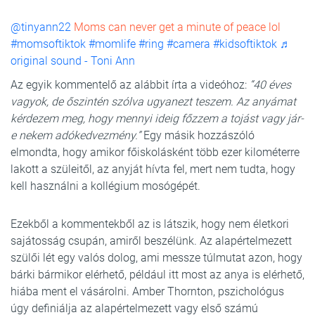
@tinyann22
Moms can never get a minute of peace lol
#momsoftiktok
#momlife
#ring
#camera
#kidsoftiktok
♬
original sound - Toni Ann
Az egyik kommentelő az alábbit írta a videóhoz:
“40 éves
vagyok, de őszintén szólva ugyanezt teszem. Az anyámat
kérdezem meg, hogy mennyi ideig főzzem a tojást vagy jár-
e nekem adókedvezmény.”
Egy másik hozzászóló
elmondta, hogy amikor főiskolásként több ezer kilométerre
lakott a szüleitől, az anyját hívta fel, mert nem tudta, hogy
kell használni a kollégium mosógépét.
Ezekből a kommentekből az is látszik, hogy nem életkori
sajátosság csupán, amiről beszélünk. Az alapértelmezett
szülői lét egy valós dolog, ami messze túlmutat azon, hogy
bárki bármikor elérhető, például itt most az anya is elérhető,
hiába ment el vásárolni. Amber Thornton, pszichológus
úgy definiálja az alapértelmezett vagy első számú