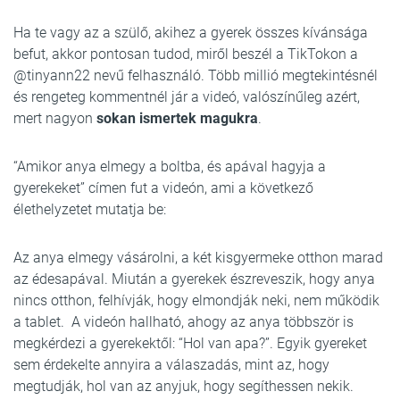
Ha te vagy az a szülő, akihez a gyerek összes kívánsága
befut, akkor pontosan tudod, miről beszél a TikTokon a
@tinyann22 nevű felhasználó. Több millió megtekintésnél
és rengeteg kommentnél jár a videó, valószínűleg azért,
mert nagyon
sokan ismertek magukra
.
“Amikor anya elmegy a boltba, és apával hagyja a
gyerekeket” címen fut a videón, ami a következő
élethelyzetet mutatja be:
Az anya elmegy vásárolni, a két kisgyermeke otthon marad
az édesapával. Miután a gyerekek észreveszik, hogy anya
nincs otthon, felhívják, hogy elmondják neki, nem működik
a tablet. A videón hallható, ahogy az anya többször is
megkérdezi a gyerekektől: “Hol van apa?”. Egyik gyereket
sem érdekelte annyira a válaszadás, mint az, hogy
megtudják, hol van az anyjuk, hogy segíthessen nekik.