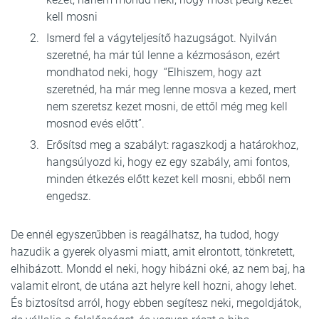
kell mosni
Ismerd fel a vágyteljesítő hazugságot. Nyilván
szeretné, ha már túl lenne a kézmosáson, ezért
mondhatod neki, hogy “Elhiszem, hogy azt
szeretnéd, ha már meg lenne mosva a kezed, mert
nem szeretsz kezet mosni, de ettől még meg kell
mosnod evés előtt”.
Erősítsd meg a szabályt: ragaszkodj a határokhoz,
hangsúlyozd ki, hogy ez egy szabály, ami fontos,
minden étkezés előtt kezet kell mosni, ebből nem
engedsz.
De ennél egyszerűbben is reagálhatsz, ha tudod, hogy
hazudik a gyerek olyasmi miatt, amit elrontott, tönkretett,
elhibázott. Mondd el neki, hogy hibázni oké, az nem baj, ha
valamit elront, de utána azt helyre kell hozni, ahogy lehet.
És biztosítsd arról, hogy ebben segítesz neki, megoldjátok,