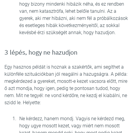
hogy bizony mindenki hibázik néha, és ez rendben
van, nem katasztrófa, lehet belőle tanulni. Az a
gyerek, aki mer hibázni, aki nem fél a próbálkozások
és esetleges hibák következményeitől, az sokkal
kevésbé érzi szükségét annak, hogy hazudjon.
3 lépés, hogy ne hazudjon
Egy hasznos példát is hoznak a szakértők, ami segíthet a
különféle szituációkban jól reagálni a hazugságra. A példa:
megkérdezed a gyereket, mosott-e kezet vacsora előtt, mire
ő azt mondja, hogy igen, pedig te pontosan tudod, hogy
nem. Mit ne tegyél: ne vond kérdőre, ne kezdj el kiabálni, ne
szidd le. Helyette:
Ne kérdezz, hanem mondj. Vagyis ne kérdezd meg,
hogy ugye mosott kezet, vagy miért nem mosott
kezet, hanem mondd neki, hogy most pedig kezet