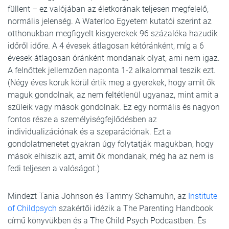
füllent – ez valójában az életkorának teljesen megfelelő,
normális jelenség. A Waterloo Egyetem kutatói szerint az
otthonukban megfigyelt kisgyerekek 96 százaléka hazudik
időről időre. A 4 évesek átlagosan kétóránként, míg a 6
évesek átlagosan óránként mondanak olyat, ami nem igaz.
A felnőttek jellemzően naponta 1-2 alkalommal teszik ezt.
(Négy éves koruk körül értik meg a gyerekek, hogy amit ők
maguk gondolnak, az nem feltétlenül ugyanaz, mint amit a
szüleik vagy mások gondolnak. Ez egy normális és nagyon
fontos része a személyiségfejlődésben az
individualizációnak és a szeparációnak. Ezt a
gondolatmenetet gyakran úgy folytatják magukban, hogy
mások elhiszik azt, amit ők mondanak, még ha az nem is
fedi teljesen a valóságot.)
Mindezt Tania Johnson és Tammy Schamuhn, az
Institute
of Childpsych
szakértői idézik a The Parenting Handbook
című könyvükben és a The Child Psych Podcastben. És