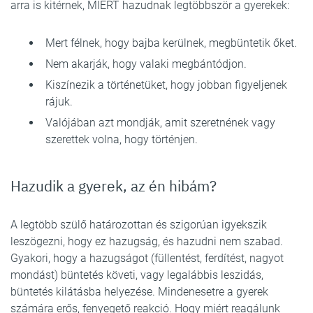
arra is kitérnek, MIÉRT hazudnak legtöbbször a gyerekek:
Mert félnek, hogy bajba kerülnek, megbüntetik őket.
Nem akarják, hogy valaki megbántódjon.
Kiszínezik a történetüket, hogy jobban figyeljenek
rájuk.
Valójában azt mondják, amit szeretnének vagy
szerettek volna, hogy történjen.
Hazudik a gyerek, az én hibám?
A legtöbb szülő határozottan és szigorúan igyekszik
leszögezni, hogy ez hazugság, és hazudni nem szabad.
Gyakori, hogy a hazugságot (füllentést, ferdítést, nagyot
mondást) büntetés követi, vagy legalábbis leszidás,
büntetés kilátásba helyezése. Mindenesetre a gyerek
számára erős, fenyegető reakció. Hogy miért reagálunk