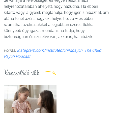
de vállalja a felelősséget, és vegyen részt a hiba
helyrehozatalában ahelyett, hogy hazudna. Ha ebben
kitartó vagy, a gyerek megtanulja, hogy igenis hibázhat, ám
utána tehet azért, hogy ezt helyre hozza – és ebben
számíthat azokra, akiket a legjobban szeret. Sokkal
könnyebb úgy igazat mondani, ha tudja, hogy
biztonságban és szeretve van, akkor is, ha hibázik.
Forrás:
Instagram.com/instituteofchildpsych
,
The Child
Psych Podcast
Kapcsolódó cikk