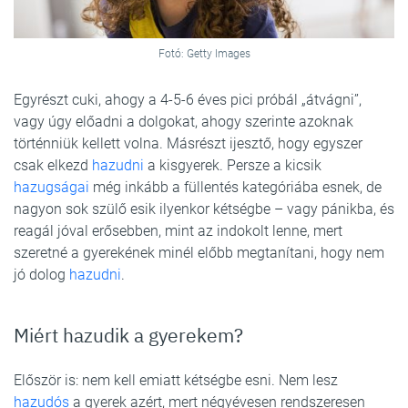
Fotó: Getty Images
Egyrészt cuki, ahogy a 4-5-6 éves pici próbál „átvágni”,
vagy úgy előadni a dolgokat, ahogy szerinte azoknak
történniük kellett volna. Másrészt ijesztő, hogy egyszer
csak elkezd
hazudni
a kisgyerek. Persze a kicsik
hazugságai
még inkább a füllentés kategóriába esnek, de
nagyon sok szülő esik ilyenkor kétségbe – vagy pánikba, és
reagál jóval erősebben, mint az indokolt lenne, mert
szeretné a gyerekének minél előbb megtanítani, hogy nem
jó dolog
hazudni
.
Miért hazudik a gyerekem?
Először is: nem kell emiatt kétségbe esni. Nem lesz
hazudós
a gyerek azért, mert négyévesen rendszeresen