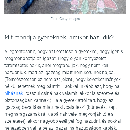
Fotó: Getty Images
Mit mondj a gyereknek, amikor hazudik?
A legfontosabb, hogy azt éreztesd a gyerekkel, hogy igenis
megmondhatja az igazat. Hogy olyan környezetet
teremtsetek nekik, ahol megtanulják, hogy nem kell
hazudniuk, mert az igazság miatt nem kerülnek bajba.
(Természetesen ez nem azt jelenti, hogy következmények
nélkül tehetnek meg bármit – sokkal inkább azt, hogy ha
hibáznak
, rosszul csinálnak valamit, akkor is szeretve és
biztonságban vannak.) Ha a gyerek attól tart, hogy az
igazság bevallása miatt neki „baja lesz” (büntetést kap,
megharagszanak rá, kiabálnak vele, megvonják tőle a
szeretetet), akkor nagyobb eséllyel fog hazudni, és sokkal
nehezebben vallja be az igazat, ha hazugságon kapják.