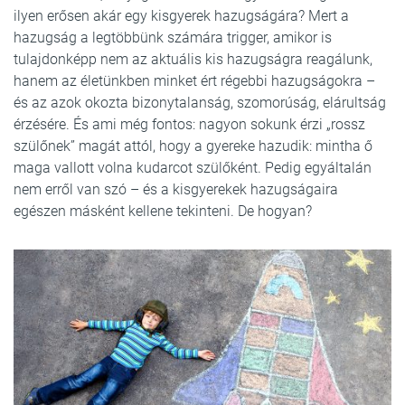
ilyen erősen akár egy kisgyerek hazugságára? Mert a
hazugság a legtöbbünk számára trigger, amikor is
tulajdonképp nem az aktuális kis hazugságra reagálunk,
hanem az életünkben minket ért régebbi hazugságokra –
és az azok okozta bizonytalanság, szomorúság, elárultság
érzésére. És ami még fontos: nagyon sokunk érzi „rossz
szülőnek” magát attól, hogy a gyereke hazudik: mintha ő
maga vallott volna kudarcot szülőként. Pedig egyáltalán
nem erről van szó – és a kisgyerekek hazugságaira
egészen másként kellene tekinteni. De hogyan?