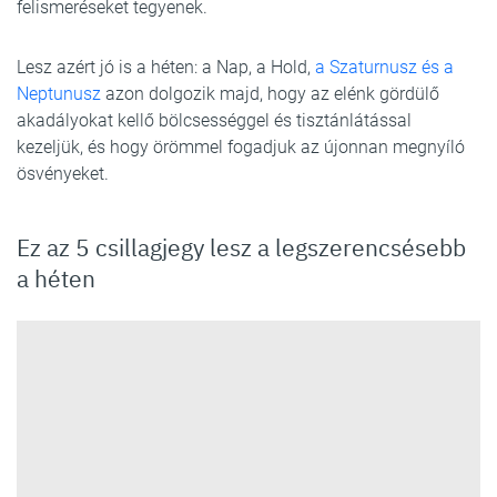
felismeréseket tegyenek.
Lesz azért jó is a héten: a Nap, a Hold,
a Szaturnusz és a
Neptunusz
azon dolgozik majd, hogy az elénk gördülő
akadályokat kellő bölcsességgel és tisztánlátással
kezeljük, és hogy örömmel fogadjuk az újonnan megnyíló
ösvényeket.
Ez az 5 csillagjegy lesz a legszerencsésebb
a héten