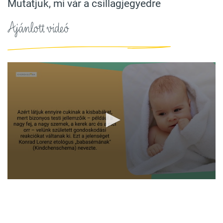
Mutatjuk, mi vár a csillagjegyedre
Ajánlott videó
0
seconds
of
1
minute,
38