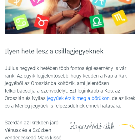
Ilyen hete lesz a csillagjegyeknek
Július negyedik hetében több fontos égi esemény is vár
ránk. Az egyik legjelentősebb, hogy kedden a Nap a Rák
jegyéből az Oroszlánba költözik, ami jelentősen
felkorbácsolja a szenvedélyt. Ezt leginkább a Kos, az
Oroszlán és Nyilas
jegyűek érzik meg a bőrükön
, de az Ikrek
és a Mérleg jegyűek is felpezsdülnek ennek hatására.
Szerdán az Ikrekben járó
Kapcsolódó cikk
Vénusz és a Szűzben
vendégeskedő Mars kissé