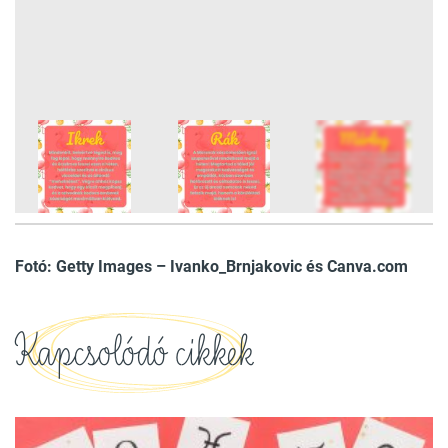
5
FOTÓ
Fotó: Getty Images – Ivanko_Brnjakovic és Canva.com
Kapcsolódó cikkek