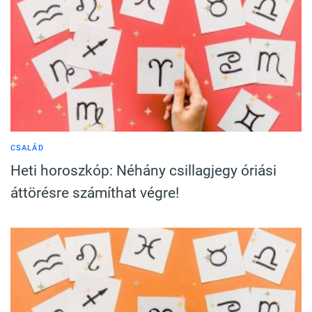
CSALÁD
Heti horoszkóp: Néhány csillagjegy óriási
áttörésre számíthat végre!