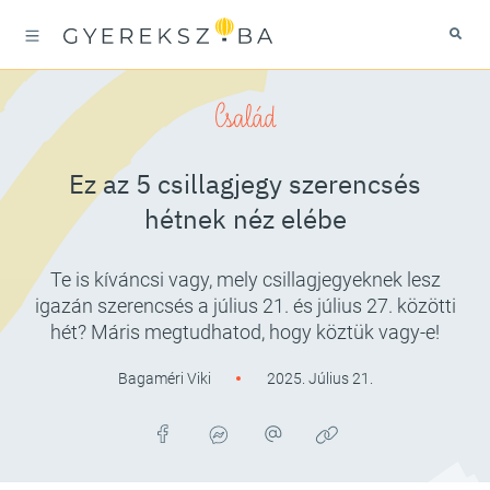
Család
Ez az 5 csillagjegy szerencsés
hétnek néz elébe
Te is kíváncsi vagy, mely csillagjegyeknek lesz
igazán szerencsés a július 21. és július 27. közötti
hét? Máris megtudhatod, hogy köztük vagy-e!
Bagaméri Viki
2025. Július 21.