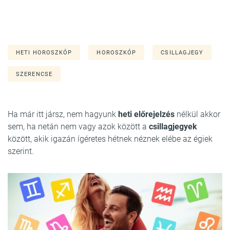
HETI HOROSZKÓP
HOROSZKÓP
CSILLAGJEGY
SZERENCSE
Ha már itt jársz, nem hagyunk
heti előrejelzés
nélkül akkor
sem, ha netán nem vagy azok között a
csillagjegyek
között, akik igazán ígéretes hétnek néznek elébe az égiek
szerint.