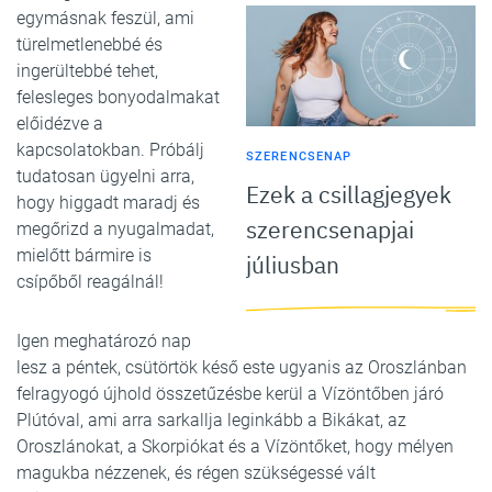
egymásnak feszül, ami
türelmetlenebbé és
ingerültebbé tehet,
felesleges bonyodalmakat
előidézve a
kapcsolatokban. Próbálj
SZERENCSENAP
tudatosan ügyelni arra,
Ezek a csillagjegyek
hogy higgadt maradj és
szerencsenapjai
megőrizd a nyugalmadat,
mielőtt bármire is
júliusban
csípőből reagálnál!
Igen meghatározó nap
lesz a péntek, csütörtök késő este ugyanis az Oroszlánban
felragyogó újhold összetűzésbe kerül a Vízöntőben járó
Plútóval, ami arra sarkallja leginkább a Bikákat, az
Oroszlánokat, a Skorpiókat és a Vízöntőket, hogy mélyen
magukba nézzenek, és régen szükségessé vált