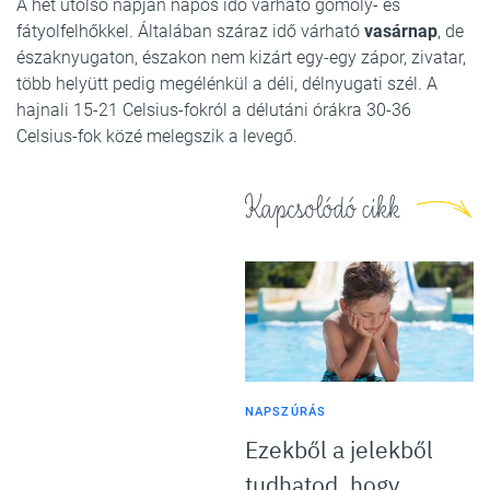
A hét utolsó napján napos idő várható gomoly- és
fátyolfelhőkkel. Általában száraz idő várható
vasárnap
, de
északnyugaton, északon nem kizárt egy-egy zápor, zivatar,
több helyütt pedig megélénkül a déli, délnyugati szél. A
hajnali 15-21 Celsius-fokról a délutáni órákra 30-36
Celsius-fok közé melegszik a levegő.
Kapcsolódó cikk
NAPSZÚRÁS
Ezekből a jelekből
tudhatod, hogy