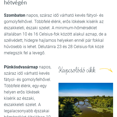
hétvégén
Szombaton
napos, száraz idő várható kevés fátyol- és
gomolyfelhővel. Többfelé élénk, erős lökések kísérik az
északkeleti, északi szelet. A minimum-hőmérséklet
általában 10 és 16 Celsius-fok között alakul aznap, de a
szélvédett, hidegre hajlamos helyeken ennél pár fokkal
hűvösebb is lehet. Délutánra 23 és 28 Celsius-fok közé
melegszik fel a levegő.
Pünkösdvasárnap
napos,
Kapcsolódó cikk
száraz idő várható kevés
fátyol- és gomolyfelhővel.
Többfelé élénk, egy-egy
helyen erős lökések
kísérik az északi,
északkeleti szelet. A
legalacsonyabb éjszakai