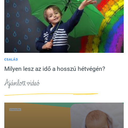
CSALÁD
Milyen lesz az idő a hosszú hétvégén?
Ajánlott videó