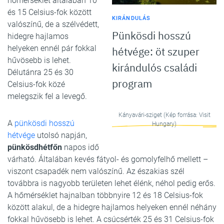
hőmérséklet általában 10
és 15 Celsius-fok között
KIRÁNDULÁS
valószínű, de a szélvédett,
Pünkösdi hosszú
hidegre hajlamos
helyeken ennél pár fokkal
hétvége: öt szuper
hűvösebb is lehet.
kirándulós családi
Délutánra 25 és 30
program
Celsius-fok közé
melegszik fel a levegő.
Kányavári-sziget (Kép forrása: Visit
A
pünkösdi hosszú
Hungary)
hétvége
utolsó napján,
pünkösdhétfőn
napos idő
várható. Általában kevés fátyol- és gomolyfelhő mellett –
viszont csapadék nem valószínű. Az északias szél
továbbra is nagyobb területen lehet élénk, néhol pedig erős.
A hőmérséklet hajnalban többnyire 12 és 18 Celsius-fok
között alakul, de a hidegre hajlamos helyeken ennél néhány
fokkal hűvösebb is lehet. A csúcsérték 25 és 31 Celsius-fok