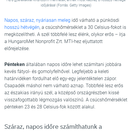
Ha a gyerekekkel kirándulni mennétek, ennek most kedvez a hosszú hétvége
időjárása! (Forrás: Getty Images)
Napos, száraz, nyáriasan meleg
idő várható a pünkösdi
hosszú hétvégén
, a csúcshőmérséklet a 30 Celsius-fokot is
megközelítheti. A szél többfelé lesz élénk, olykor erős – írja
a HungaroMet Nonprofit Zrt. MTI-hez eljuttatott
előrejelzése.
Pénteken
általában napos időre lehet számítani jobbára
kevés fátyol- és gomolyfelhővel. Legfeljebb a keleti
határvidéken fordulhat elő egy-egy jelentéktelen zápor.
Csapadék máshol nem várható aznap. Többfelé lesz erős
az északias irányú szél, a középső országrészben kissé
visszafogottabb légmozgás valószínű. A csúcshőmérséklet
pénteken 23 és 28 Celsius-fok között alakul.
Száraz, napos időre számíthatunk a