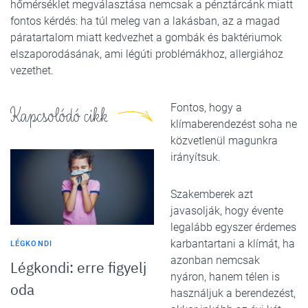
hőmérséklet megválasztása nemcsak a pénztárcánk miatt
fontos kérdés: ha túl meleg van a lakásban, az a magad
páratartalom miatt kedvezhet a gombák és baktériumok
elszaporodásának, ami légúti problémákhoz, allergiához
vezethet.
Fontos, hogy a
Kapcsolódó cikk
klímaberendezést soha ne
közvetlenül magunkra
irányítsuk.
Szakemberek azt
javasolják, hogy évente
legalább egyszer érdemes
karbantartani a klímát, ha
LÉGKONDI
azonban nemcsak
Légkondi: erre figyelj
nyáron, hanem télen is
oda
használjuk a berendezést,