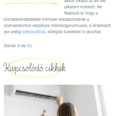
akkor inkább az évi két
alkalom indokolt. Ne
felejtsük el, hogy a
klímaberendezésben könnyen elszaporodnak a
szervezetünkre veszélyes mikroorganizmusok, a lerakódott
por pedig
szénanáthás
, allergiás tüneteket is okozhat.
(forrás
itt
és
itt
)
Kapcsolódó cikkek