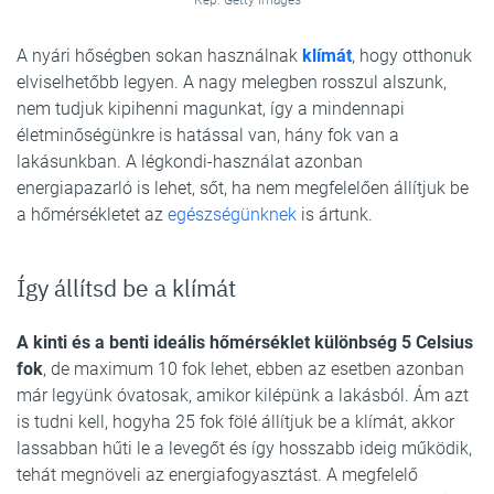
Kép: Getty Images
A nyári hőségben sokan használnak
klímát
, hogy otthonuk
elviselhetőbb legyen. A nagy melegben rosszul alszunk,
nem tudjuk kipihenni magunkat, így a mindennapi
életminőségünkre is hatással van, hány fok van a
lakásunkban. A légkondi-használat azonban
energiapazarló is lehet, sőt, ha nem megfelelően állítjuk be
a hőmérsékletet az
egészségünknek
is ártunk.
Így állítsd be a klímát
A kinti és a benti ideális hőmérséklet különbség 5 Celsius
fok
, de maximum 10 fok lehet, ebben az esetben azonban
már legyünk óvatosak, amikor kilépünk a lakásból. Ám azt
is tudni kell, hogyha 25 fok fölé állítjuk be a klímát, akkor
lassabban hűti le a levegőt és így hosszabb ideig működik,
tehát megnöveli az energiafogyasztást. A megfelelő