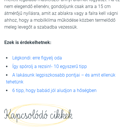
nem elegendő ellenérv, gondoljunk csak arra a 15 cm
átmérőjű nyílásra, amit az ablakra vagy a falra kell vágni
ahhoz, hogy a mobilklíma működése közben termelődő
meleg levegőt a szabadba vezessük.
Ezek is érdekelhetnek:
Légkondi: erre figyelj oda
Így spórolj a rezsin!- 10 egyszerű tipp
A lakásunk legpiszkosabb pontjai – és amit ellenük
tehetünk
6 tipp, hogy babád jól aludjon a hőségben
Kapcsolódó cikkek