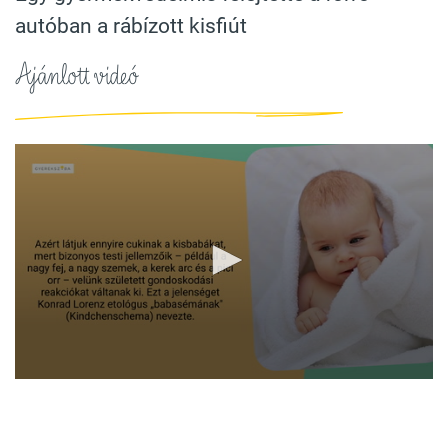
autóban a rábízott kisfiút
Ajánlott videó
0
seconds
of
1