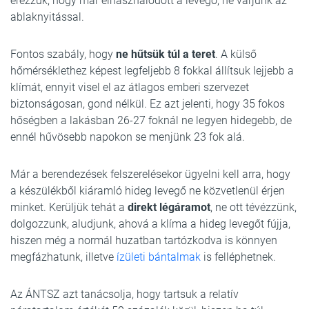
érezzük, hogy már elhasználódott a levegő, ne várjunk az
ablaknyitással.
Fontos szabály, hogy
ne hűtsük túl a teret
. A külső
hőmérséklethez képest legfeljebb 8 fokkal állítsuk lejjebb a
klímát, ennyit visel el az átlagos emberi szervezet
biztonságosan, gond nélkül. Ez azt jelenti, hogy 35 fokos
hőségben a lakásban 26-27 foknál ne legyen hidegebb, de
ennél hűvösebb napokon se menjünk 23 fok alá.
Már a berendezések felszerelésekor ügyelni kell arra, hogy
a készülékből kiáramló hideg levegő ne közvetlenül érjen
minket. Kerüljük tehát a
direkt légáramot
, ne ott tévézzünk,
dolgozzunk, aludjunk, ahová a klíma a hideg levegőt fújja,
hiszen még a normál huzatban tartózkodva is könnyen
megfázhatunk, illetve
ízületi bántalmak
is felléphetnek.
Az ÁNTSZ azt tanácsolja, hogy tartsuk a relatív