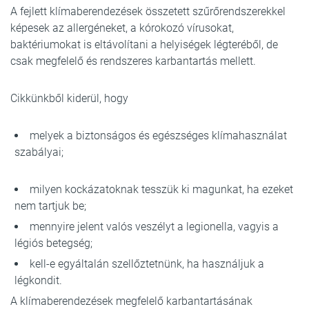
A fejlett klímaberendezések összetett szűrőrendszerekkel
képesek az allergéneket, a kórokozó vírusokat,
baktériumokat is eltávolítani a helyiségek légteréből, de
csak megfelelő és rendszeres karbantartás mellett.
Cikkünkből kiderül, hogy
melyek a biztonságos és egészséges klímahasználat
szabályai;
milyen kockázatoknak tesszük ki magunkat, ha ezeket
nem tartjuk be;
mennyire jelent valós veszélyt a legionella, vagyis a
légiós betegség;
kell-e egyáltalán szellőztetnünk, ha használjuk a
légkondit.
A klímaberendezések megfelelő karbantartásának