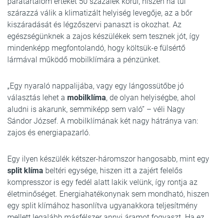
páratartalom értékét 50 százalék körül, hiszen ha túl
szárazzá válik a klimatizált helyiség levegője, az a bőr
kiszáradását és légzőszervi panaszt is okozhat. Az
egészségünknek a zajos készülékek sem tesznek jót, így
mindenképp megfontolandó, hogy költsük-e fülsértő
lármával működő mobilklímára a pénzünket.
„Egy nyaraló nappalijába, vagy egy lángossütőbe jó
választás lehet a
mobilklíma
, de olyan helyiségbe, ahol
aludni is akarunk, semmiképp sem való” – véli Nagy
Sándor József. A mobilklímának két nagy hátránya van:
zajos és energiapazarló.
Egy ilyen készülék kétszer-háromszor hangosabb, mint egy
split klíma
beltéri egysége, hiszen itt a zajért felelős
kompresszor is egy fedél alatt lakik velünk, így rontja az
életminőséget. Energiahatékonynak sem mondható, hiszen
egy split klímához hasonlítva ugyanakkora teljesítmény
mellett legalább másfélszer annyi áramot fogyaszt. Ha ez