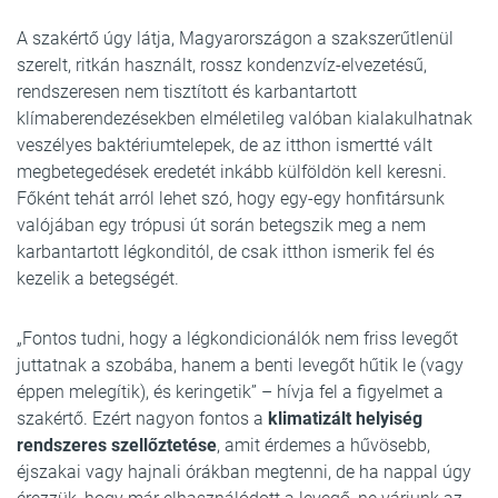
A szakértő úgy látja, Magyarországon a szakszerűtlenül
szerelt, ritkán használt, rossz kondenzvíz-elvezetésű,
rendszeresen nem tisztított és karbantartott
klímaberendezésekben elméletileg valóban kialakulhatnak
veszélyes baktériumtelepek, de az itthon ismertté vált
megbetegedések eredetét inkább külföldön kell keresni.
Főként tehát arról lehet szó, hogy egy-egy honfitársunk
valójában egy trópusi út során betegszik meg a nem
karbantartott légkonditól, de csak itthon ismerik fel és
kezelik a betegségét.
„Fontos tudni, hogy a légkondicionálók nem friss levegőt
juttatnak a szobába, hanem a benti levegőt hűtik le (vagy
éppen melegítik), és keringetik” – hívja fel a figyelmet a
szakértő. Ezért nagyon fontos a
klimatizált helyiség
rendszeres szellőztetése
, amit érdemes a hűvösebb,
éjszakai vagy hajnali órákban megtenni, de ha nappal úgy