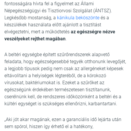
fontosságára hívta fel a figyelmet az Állami
Népegészségügyi és Tisztiorvosi Szolgálat (ÁNTSZ).
Legkésőbb mostanság, a
kánikula beköszönte
és a
készülékek használata előtt ajánlott a tisztítást
elvégeztetni, mert a működtetés
az egészségre nézve
veszélyeket rejthet magában
.
A beltéri egységbe épített szűrőrendszerek alapvető
feladata, hogy egészségesebbé tegyék otthonunk levegőjét,
a legjobb típusok pedig nem csak az allergéneket képesek
eltávolítani a helyiségek légteréből, de a kórokozó
vírusokat, baktériumokat is. Ezeket a szűrőket az
egészségünk érdekében természetesen tisztítanunk,
cserélnünk kell, de rendszeres időközönként a beltéri és a
kültéri egységet is szükséges ellenőrizni, karbantartani.
„Aki jót akar magának, ezen a garanciális idő lejárta után
sem spórol, hiszen így érhető el a hatékony,