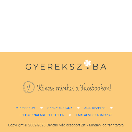
seconds
of
1
minute,
38
seconds
Kövess minket a Facebookon!
IMPRESSZUM
SZERZŐI JOGOK
ADATKEZELÉS
FELHASZNÁLÁSI FELTÉTELEK
TARTALMI SZABÁLYZAT
Copyright © 2002-2026 Central Médiacsoport Zrt. - Minden jog fenntartva.