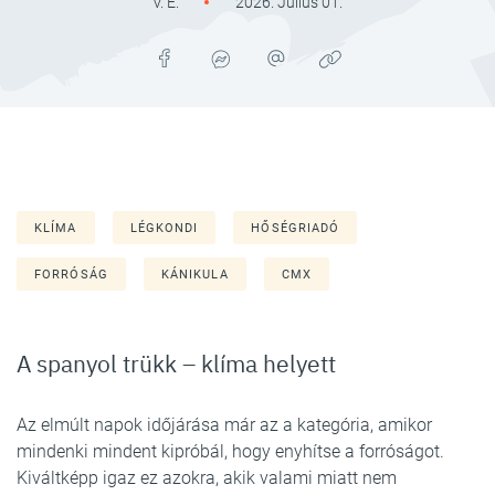
V. É.
2026. Július 01.
KLÍMA
LÉGKONDI
HŐSÉGRIADÓ
FORRÓSÁG
KÁNIKULA
CMX
A spanyol trükk – klíma helyett
Az elmúlt napok időjárása már az a kategória, amikor
mindenki mindent kipróbál, hogy enyhítse a forróságot.
Kiváltképp igaz ez azokra, akik valami miatt nem