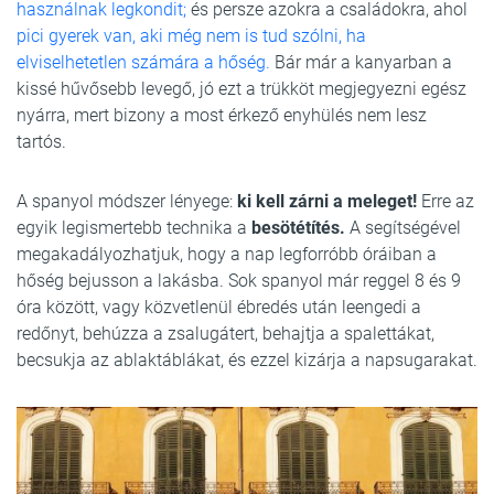
használnak legkondit;
és persze azokra a családokra, ahol
pici gyerek van, aki még nem is tud szólni, ha
elviselhetetlen számára a hőség.
Bár már a kanyarban a
kissé hűvősebb levegő, jó ezt a trükköt megjegyezni egész
nyárra, mert bizony a most érkező enyhülés nem lesz
tartós.
A spanyol módszer lényege:
ki kell zárni a meleget!
Erre az
egyik legismertebb technika a
besötétítés.
A segítségével
megakadályozhatjuk, hogy a nap legforróbb óráiban a
hőség bejusson a lakásba. Sok spanyol már reggel 8 és 9
óra között, vagy közvetlenül ébredés után leengedi a
redőnyt, behúzza a zsalugátert, behajtja a spalettákat,
becsukja az ablaktáblákat, és ezzel kizárja a napsugarakat.