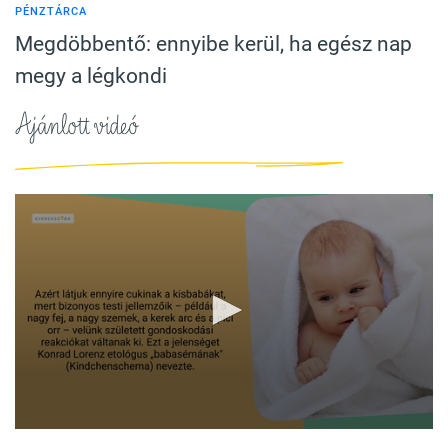
PÉNZTÁRCA
Megdöbbentő: ennyibe kerül, ha egész nap
megy a légkondi
Ajánlott videó
0