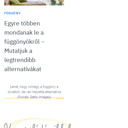
FÜGGÖNY
Egyre többen
mondanak le a
függönyökről –
Mutatjuk a
legtrendibb
alternatívákat
Lehet, hogy kimegy a függöny a
divatból, de van helyette alternatíva
(Forrás: Getty Images)