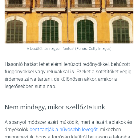
A besötétítés nagyon fontos! (Forrás: Getty Images)
Hasonló hatást lehet elérni lehúzott redőnyökkel, behúzott
függönyökkel vagy reluxákkal is. Ezeket a sötétítőket végig
érdemes zárva tartani, de különösen akkor, amikor a
legerősebben süt a nap.
Nem mindegy, mikor szellőztetünk
A spanyol módszer azért működik, mert a lezárt ablakok és
árnyékolók
bent tartják a hűvösebb levegőt,
miközben
megnehezítik, hogy a forróság kívülről bejusson a lakásba.