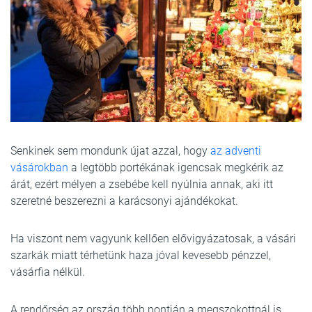
Senkinek sem mondunk újat azzal, hogy
az adventi
vásárokban
a legtöbb portékának igencsak megkérik az
árát, ezért mélyen a zsebébe kell nyúlnia annak, aki itt
szeretné beszerezni a karácsonyi ajándékokat.
Ha viszont nem vagyunk kellően elővigyázatosak, a vásári
szarkák miatt térhetünk haza jóval kevesebb pénzzel,
vásárfia nélkül.
A rendőrség az ország több pontján a megszokottnál is