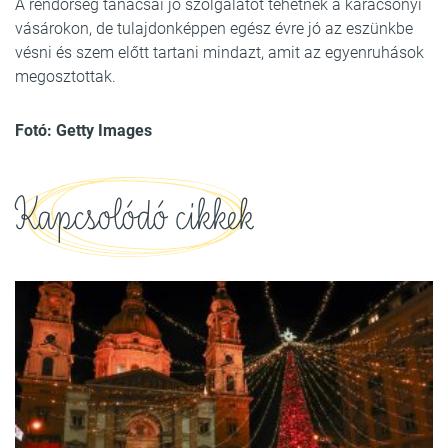
A rendőrség tanácsai jó szolgálatot tehetnek a karácsonyi
vásárokon, de tulajdonképpen egész évre jó az eszünkbe
vésni és szem előtt tartani mindazt, amit az egyenruhások
megosztottak.
Fotó: Getty Images
Kapcsolódó cikkek