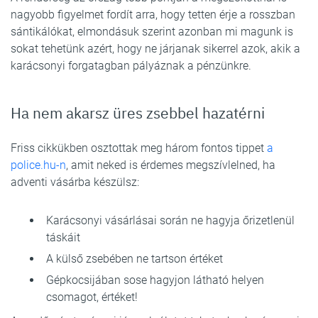
nagyobb figyelmet fordít arra, hogy tetten érje a rosszban
sántikálókat, elmondásuk szerint azonban mi magunk is
sokat tehetünk azért, hogy ne járjanak sikerrel azok, akik a
karácsonyi forgatagban pályáznak a pénzünkre.
Ha nem akarsz üres zsebbel hazatérni
Friss cikkükben osztottak meg három fontos tippet
a
police.hu-n
, amit neked is érdemes megszívlelned, ha
adventi vásárba készülsz:
Karácsonyi vásárlásai során ne hagyja őrizetlenül
táskáit
A külső zsebében ne tartson értéket
Gépkocsijában sose hagyjon látható helyen
csomagot, értéket!