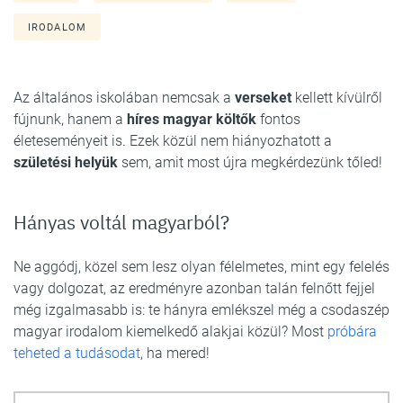
IRODALOM
Az általános iskolában nemcsak a
verseket
kellett kívülről
fújnunk, hanem a
híres magyar költők
fontos
életeseményeit is. Ezek közül nem hiányozhatott a
születési helyük
sem, amit most újra megkérdezünk tőled!
Hányas voltál magyarból?
Ne aggódj, közel sem lesz olyan félelmetes, mint egy felelés
vagy dolgozat, az eredményre azonban talán felnőtt fejjel
még izgalmasabb is: te hányra emlékszel még a csodaszép
magyar irodalom kiemelkedő alakjai közül? Most
próbára
teheted a tudásodat
, ha mered!