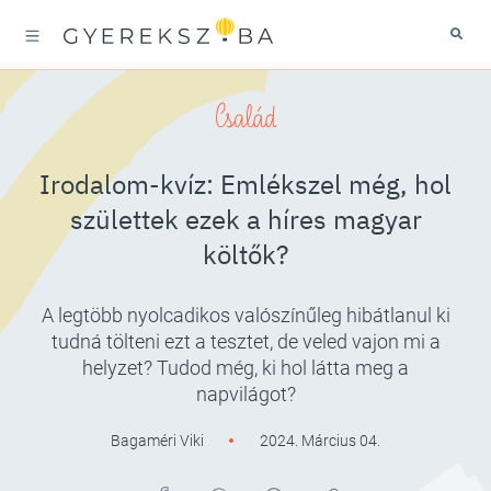
Család
Irodalom-kvíz: Emlékszel még, hol
születtek ezek a híres magyar
költők?
A legtöbb nyolcadikos valószínűleg hibátlanul ki
tudná tölteni ezt a tesztet, de veled vajon mi a
helyzet? Tudod még, ki hol látta meg a
napvilágot?
Bagaméri Viki
2024. Március 04.