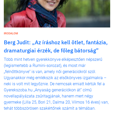
IRODALOM
Berg Judit: „Az íráshoz kell ötlet, fantázia,
dramaturgiai érzék, de főleg bátorság”
Több mint hetven gyerekkönyve elképesztően népszerű
(legismertebb a Rumini-sorozat), és most már
„felnőttkönyve” is van, amely női generációkról szól.
Ugyanakkor még emlékszik az elsőkönyves izgalmakra –
neki is volt mit legyőznie. De nemcsak emiatt kértük fel a
Gyerekszoba.hu „Anyaság generációkon át” című
novellapályázata zsűritagjának, hanem mert négy
gyermeke (Lilla 25, Bori 21, Dalma 20, Vilmos 16 éves) van,
tehát többszörösen szakértőnek számít a témában.