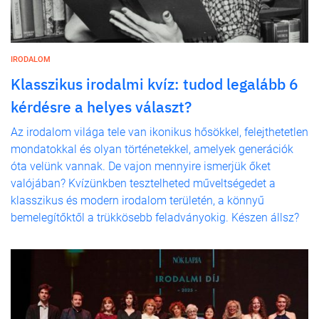
IRODALOM
Klasszikus irodalmi kvíz: tudod legalább 6
kérdésre a helyes választ?
Az irodalom világa tele van ikonikus hősökkel, felejthetetlen
mondatokkal és olyan történetekkel, amelyek generációk
óta velünk vannak. De vajon mennyire ismerjük őket
valójában? Kvízünkben tesztelheted műveltségedet a
klasszikus és modern irodalom területén, a könnyű
bemelegítőktől a trükkösebb feladványokig. Készen állsz?