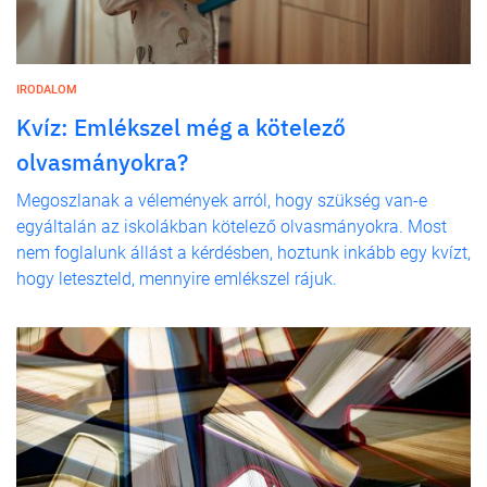
IRODALOM
Kvíz: Emlékszel még a kötelező
olvasmányokra?
Megoszlanak a vélemények arról, hogy szükség van-e
egyáltalán az iskolákban kötelező olvasmányokra. Most
nem foglalunk állást a kérdésben, hoztunk inkább egy kvízt,
hogy leteszteld, mennyire emlékszel rájuk.