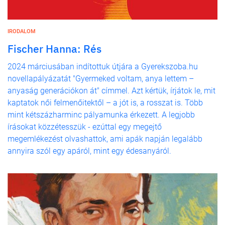
IRODALOM
Fischer Hanna: Rés
2024 márciusában indítottuk útjára a Gyerekszoba.hu
novellapályázatát "Gyermeked voltam, anya lettem –
anyaság generációkon át" címmel. Azt kértük, írjátok le, mit
kaptatok női felmenőitektől – a jót is, a rosszat is. Több
mint kétszázharminc pályamunka érkezett. A legjobb
írásokat közzétesszük - ezúttal egy megejtő
megemlékezést olvashattok, ami apák napján legalább
annyira szól egy apáról, mint egy édesanyáról.