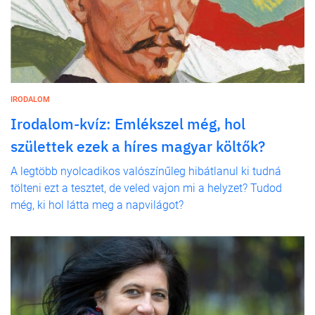
IRODALOM
Irodalom-kvíz: Emlékszel még, hol
születtek ezek a híres magyar költők?
A legtöbb nyolcadikos valószínűleg hibátlanul ki tudná
tölteni ezt a tesztet, de veled vajon mi a helyzet? Tudod
még, ki hol látta meg a napvilágot?