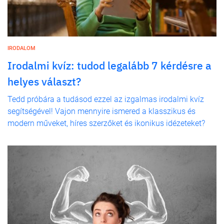
IRODALOM
Irodalmi kvíz: tudod legalább 7 kérdésre a
helyes választ?
Tedd próbára a tudásod ezzel az izgalmas irodalmi kvíz
segítségével! Vajon mennyire ismered a klasszikus és
modern műveket, híres szerzőket és ikonikus idézeteket?