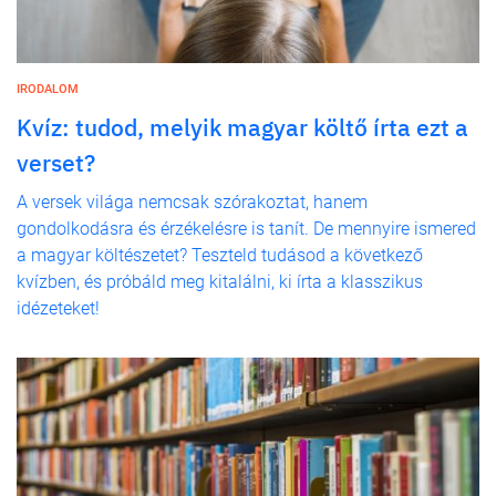
IRODALOM
Kvíz: tudod, melyik magyar költő írta ezt a
verset?
A versek világa nemcsak szórakoztat, hanem
gondolkodásra és érzékelésre is tanít. De mennyire ismered
a magyar költészetet? Teszteld tudásod a következő
kvízben, és próbáld meg kitalálni, ki írta a klasszikus
idézeteket!