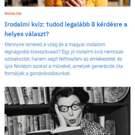
IRODALOM
Irodalmi kvíz: tudod legalább 8 kérdésre a
helyes választ?
Mennyire ismered a világ és a magyar irodalom
legnagyobb klasszikusait? Egy jó irodalmi kvíz nemcsak
szórakoztat, hanem segít felfrissíteni az emlékezetet, és
újra felidézni azokat a műveket, amelyek generációk óta
formálják a gondolkodásunkat.