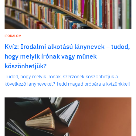
IRODALOM
Kvíz: Irodalmi alkotású lánynevek – tudod,
hogy melyik írónak vagy műnek
köszönhetjük?
Tudod, hogy melyik írónak, szerzőnek köszönhetjük a
következő lányneveket? Tedd magad próbára a kvízünkkel!