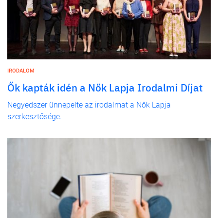
IRODALOM
Ők kapták idén a Nők Lapja Irodalmi Díjat
Negyedszer ünnepelte az irodalmat a Nők Lapja
szerkesztősége.