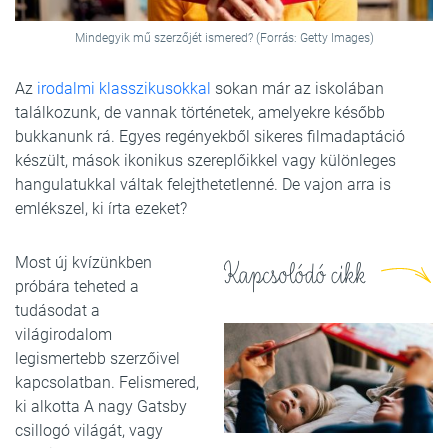
Mindegyik mű szerzőjét ismered? (Forrás: Getty Images)
Az
irodalmi klasszikusokkal
sokan már az iskolában
találkozunk, de vannak történetek, amelyekre később
bukkanunk rá. Egyes regényekből sikeres filmadaptáció
készült, mások ikonikus szereplőikkel vagy különleges
hangulatukkal váltak felejthetetlenné. De vajon arra is
emlékszel, ki írta ezeket?
Most új kvízünkben
Kapcsolódó cikk
próbára teheted a
tudásodat a
világirodalom
legismertebb szerzőivel
kapcsolatban. Felismered,
ki alkotta A nagy Gatsby
csillogó világát, vagy