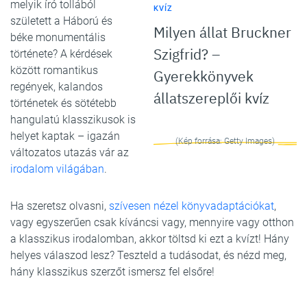
melyik író tollából
KVÍZ
született a Háború és
Milyen állat Bruckner
béke monumentális
Szigfrid? –
története? A kérdések
között romantikus
Gyerekkönyvek
regények, kalandos
állatszereplői kvíz
történetek és sötétebb
hangulatú klasszikusok is
helyet kaptak – igazán
(Kép forrása: Getty Images)
változatos utazás vár az
irodalom világában
.
Ha szeretsz olvasni,
szívesen nézel könyvadaptációkat
,
vagy egyszerűen csak kíváncsi vagy, mennyire vagy otthon
a klasszikus irodalomban, akkor töltsd ki ezt a kvízt! Hány
helyes válaszod lesz? Teszteld a tudásodat, és nézd meg,
hány klasszikus szerzőt ismersz fel elsőre!