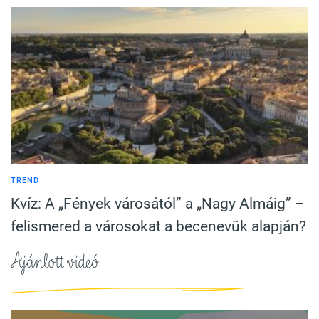
TREND
Kvíz: A „Fények városától” a „Nagy Almáig” –
felismered a városokat a becenevük alapján?
Ajánlott videó