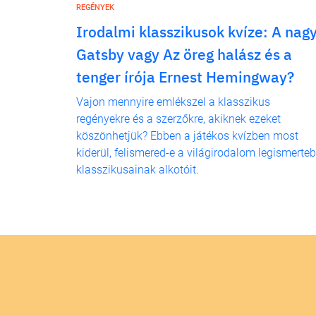
REGÉNYEK
Irodalmi klasszikusok kvíze: A nag
Gatsby vagy Az öreg halász és a
tenger írója Ernest Hemingway?
Vajon mennyire emlékszel a klasszikus
regényekre és a szerzőkre, akiknek ezeket
köszönhetjük? Ebben a játékos kvízben most
kiderül, felismered-e a világirodalom legismerte
klasszikusainak alkotóit.