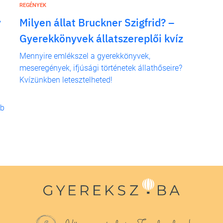
REGÉNYEK
y
Milyen állat Bruckner Szigfrid? –
Gyerekkönyvek állatszereplői kvíz
Mennyire emlékszel a gyerekkönyvek,
meseregények, ifjúsági történetek állathőseire?
Kvízünkben letesztelheted!
bb