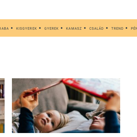
BABA
KISGYEREK
GYEREK
KAMASZ
CSALÁD
TREND
PÉ