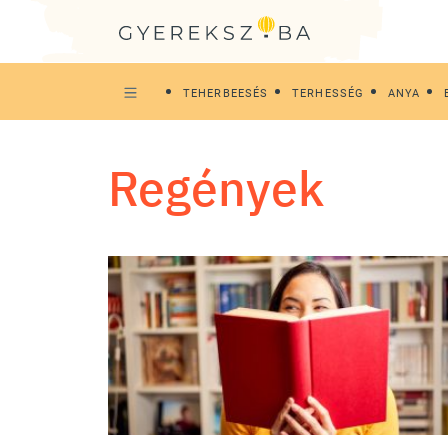
TEHERBEESÉS
TERHESSÉG
ANYA
regények