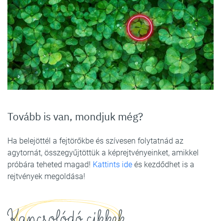
Tovább is van, mondjuk még?
Ha belejöttél a fejtörőkbe és szívesen folytatnád az
agytornát, összegyűjtöttük a képrejtvényeinket, amikkel
próbára teheted magad!
Kattints ide
és kezdődhet is a
rejtvények megoldása!
Kapcsolódó cikkek