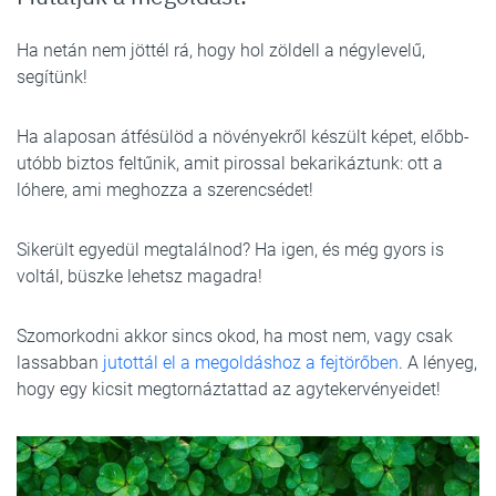
Ha netán nem jöttél rá, hogy hol zöldell a négylevelű,
segítünk!
Ha alaposan átfésülöd a növényekről készült képet, előbb-
utóbb biztos feltűnik, amit pirossal bekarikáztunk: ott a
lóhere, ami meghozza a szerencsédet!
Sikerült egyedül megtalálnod? Ha igen, és még gyors is
voltál, büszke lehetsz magadra!
Szomorkodni akkor sincs okod, ha most nem, vagy csak
lassabban
jutottál el a megoldáshoz a fejtörőben
. A lényeg,
hogy egy kicsit megtornáztattad az agytekervényeidet!