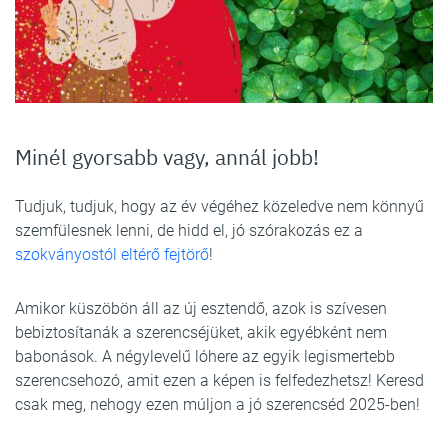
Minél gyorsabb vagy, annál jobb!
Tudjuk, tudjuk, hogy az év végéhez közeledve nem könnyű
szemfülesnek lenni, de hidd el, jó szórakozás ez a
szokványostól eltérő fejtörő
!
Amikor küszöbön áll az új esztendő, azok is szívesen
bebiztosítanák a szerencséjüket, akik egyébként nem
babonások. A négylevelű lóhere az egyik legismertebb
szerencsehozó, amit ezen a képen is felfedezhetsz! Keresd
csak meg, nehogy ezen múljon a jó szerencséd 2025-ben!