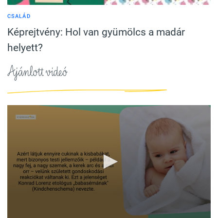
CSALÁD
Képrejtvény: Hol van gyümölcs a madár
helyett?
Ajánlott videó