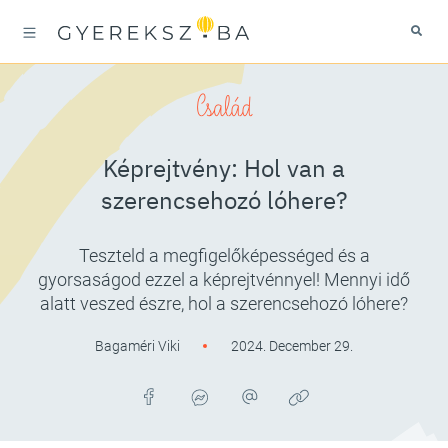
Család
Képrejtvény: Hol van a
szerencsehozó lóhere?
Teszteld a megfigelőképességed és a
gyorsaságod ezzel a képrejtvénnyel! Mennyi idő
alatt veszed észre, hol a szerencsehozó lóhere?
Bagaméri Viki
2024. December 29.