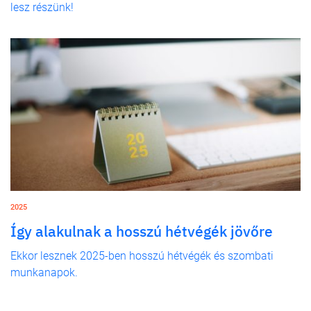
lesz részünk!
2025
Így alakulnak a hosszú hétvégék jövőre
Ekkor lesznek 2025-ben hosszú hétvégék és szombati
munkanapok.