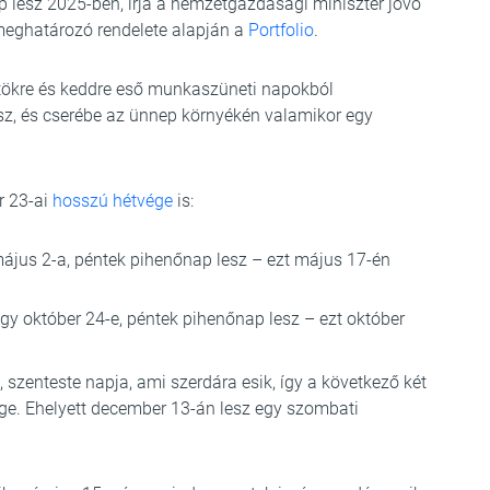
esz 2025-ben, írja a nemzetgazdasági miniszter jövő
meghatározó rendelete alapján a
Portfolio
.
rtökre és keddre eső munkaszüneti napokból
sz, és cserébe az ünnep környékén valamikor egy
r 23-ai
hosszú hétvége
is:
 május 2-a, péntek pihenőnap lesz – ezt május 17-én
 így október 24-e, péntek pihenőnap lesz – ezt október
 szenteste napja, ami szerdára esik, így a következő két
ge. Ehelyett december 13-án lesz egy szombati