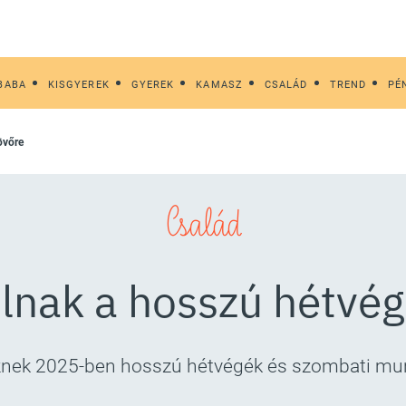
BABA
KISGYEREK
GYEREK
KAMASZ
CSALÁD
TREND
PÉ
övőre
Család
ulnak a hosszú hétvég
znek 2025-ben hosszú hétvégék és szombati m