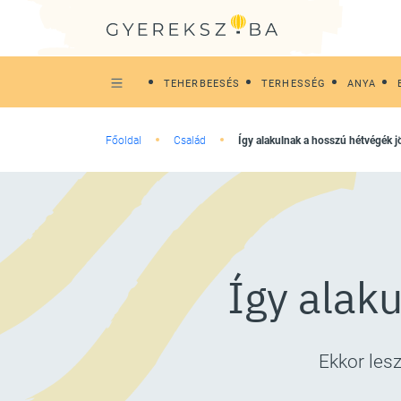
TEHERBEESÉS
TERHESSÉG
ANYA
Főoldal
Család
Így alakulnak a hosszú hétvégék j
Így alak
Ekkor les