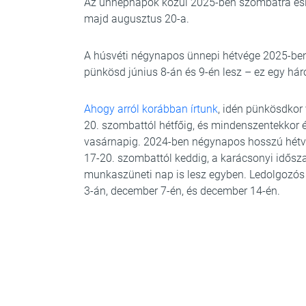
Az ünnepnapok közül 2025-ben szombatra esik
majd augusztus 20-a.
A húsvéti négynapos ünnepi hétvége 2025-ben áp
pünkösd június 8-án és 9-én lesz – ez egy hár
Ahogy arról korábban írtunk
, idén pünkösdko
20. szombattól hétfőig, és mindenszentekkor é
vasárnapig. 2024-ben négynapos hosszú hétv
17-20. szombattól keddig, a karácsonyi idősz
munkaszüneti nap is lesz egyben. Ledolgozó
3-án, december 7-én, és december 14-én.