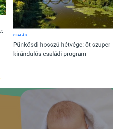
e:
CSALÁD
Pünkösdi hosszú hétvége: öt szuper
kirándulós családi program