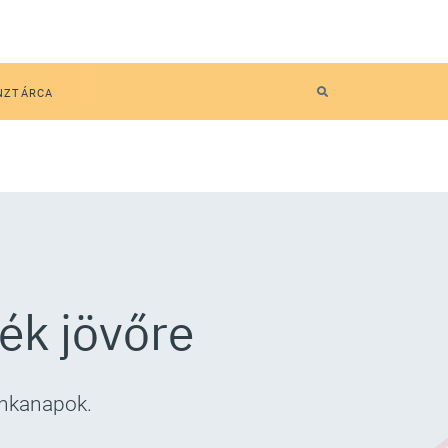
NZTÁRCA
ék jövőre
unkanapok.