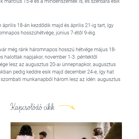
 március 15-e és a mindenszentek is, és szerdára esik
rilis 18-án kezdődik majd és április 21-ig tart, így
omnapos hosszúhétvége, június 7-étől 9-éig.
r vár még ránk háromnapos hosszú hétvége május 18-
s halottak napjakor, november 1-3. péntektől
ége lesz az augusztus 20-ai ünnepnapkor, augusztus
akban pedig keddre esik majd december 24-e, így hat
s szombati munkanapból három lesz az idén: augusztus
Kapcsolódó cikk