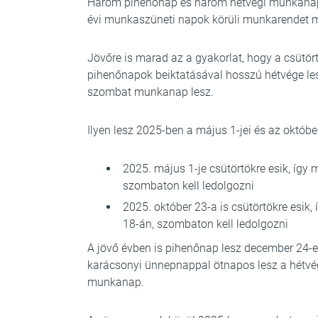
Három pihenőnap és három hétvégi munkanap l
évi munkaszüneti napok körüli munkarendet 
Jövőre is marad az a gyakorlat, hogy a csütö
pihenőnapok beiktatásával hosszú hétvége le
szombat munkanap lesz.
Ilyen lesz 2025-ben a május 1-jei és az októbe
2025. május 1-je csütörtökre esik, így
szombaton kell ledolgozni
2025. október 23-a is csütörtökre esik,
18-án, szombaton kell ledolgozni
A jövő évben is pihenőnap lesz december 24-e,
karácsonyi ünnepnappal ötnapos lesz a hétvé
munkanap.