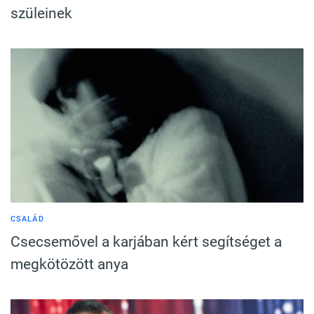
szüleinek
CSALÁD
Csecsemővel a karjában kért segítséget a
megkötözött anya