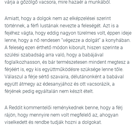
várja a gőzölgő vacsora, mire hazaér a munkából.
Amiatt, hogy a dolgok nem az elképzelései szerint
történnek, a férfi lustának nevezte a feleségét. Azt is a
fejéhez vágta, hogy eddig nagyon türelmes volt, éppen ideje
lenne, hogy a nő rendesen “végezze a dolgát” a konyhában.
A feleség ezen érthető módon kiborult, hiszen szerinte a
szülési szabadság arra való, hogy a babájával
foglalkozhasson, és bár természetesen mindent megtesz a
férjéért is, egy kis együttműködésre szüksége lenne tőle.
Válaszul a férje sértő szavaira, délutánonként a babával
együtt átmegy az édesanyjához és ott vacsorázik, a
férjének pedig egyáltalán nem készít ételt.
A Reddit kommentelői reménykednek benne, hogy a férj
rájön, hogy mennyire nem volt megfelelő az, ahogyan
viselkedett és rendbe tudják hozni a dolgokat.