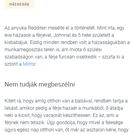
HÁZASSÁG
Az anyuka Redditen mesélte el a történetét. Mint írta, egy
éve házasok a férjével, Johnnal és 5 hete született a
kisbabájuk. Eddig minden rendben volt a házasságukban a
munkamegosztás terén is, ám mióta ő szülési
szabadságon van, a férje furcsán viselkedik – szúrta ki a
sztorit a
Mirror
.
Nem tudják megbeszélni
Kitért rá, hogy amíg otthon van a babával, rendben tartja a
lakást, amikor pedig a férje hazaér a munkából, ő átadja
neki a kicsit, hogy vacsorát készíthessen. Ez az, ami a
férjnek nem tetszik. Úgy gondolja, hogy mivel a felesége
úgyis egész nap otthon van, őt már az asztalon kéne, hogy