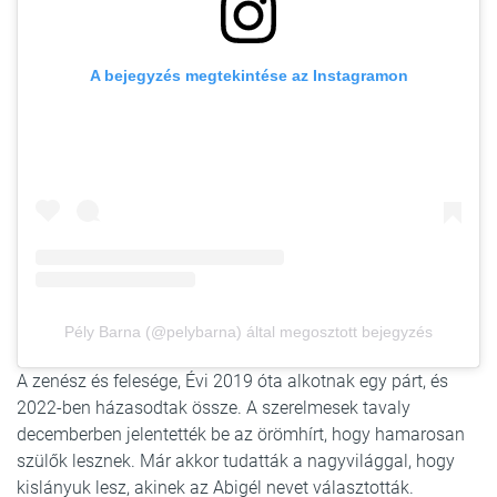
A bejegyzés megtekintése az Instagramon
Pély Barna (@pelybarna) által megosztott bejegyzés
A zenész és felesége, Évi 2019 óta alkotnak egy párt, és
2022-ben házasodtak össze. A szerelmesek tavaly
decemberben jelentették be az örömhírt, hogy hamarosan
szülők lesznek. Már akkor tudatták a nagyvilággal, hogy
kislányuk lesz, akinek az Abigél nevet választották.