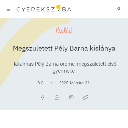
Család
Megszületett Pély Barna kislánya
Hatalmas Pély Barna öröme: megszületett első
gyermeke.
B.G.
2025. Március 31.