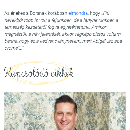
Az énekes a Borsnak korábban
elmondta
, hogy
„Fiú
nevekből több is volt a fejünkben, de a lánynevünkben a
terhesség kezdetétől fogva egyetértettünk. Amikor
megnéztük a név jelentését, akkor végképp biztos voltam
benne, hogy ez a kedvenc lánynevem, mert Abigél „az apa
öröme”…”
Kapcsolódó cikkek