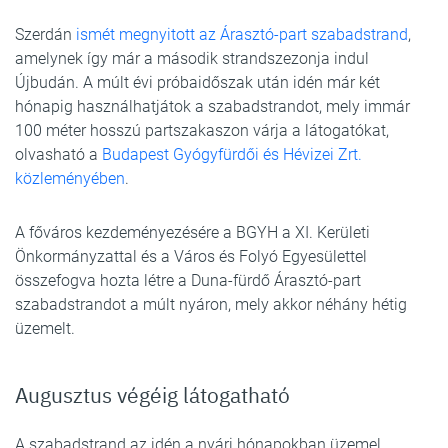
Szerdán
ismét megnyitott az Árasztó-part szabadstrand
,
amelynek így már a második strandszezonja indul
Újbudán. A múlt évi próbaidőszak után idén már két
hónapig használhatjátok a szabadstrandot, mely immár
100 méter hosszú partszakaszon várja a látogatókat,
olvasható a
Budapest Gyógyfürdői és Hévizei Zrt.
közleményében
.
A főváros kezdeményezésére a BGYH a XI. Kerületi
Önkormányzattal és a Város és Folyó Egyesülettel
összefogva hozta létre a Duna-fürdő Árasztó-part
szabadstrandot a múlt nyáron, mely akkor néhány hétig
üzemelt.
Augusztus végéig látogatható
A szabadstrand az idén a nyári hónapokban üzemel