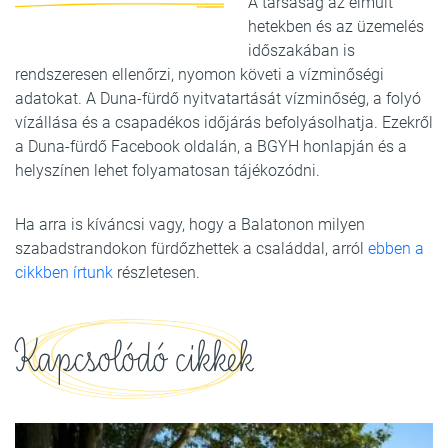
A társaság az elmúlt
hetekben és az üzemelés
időszakában is
rendszeresen ellenőrzi, nyomon követi a vízminőségi
adatokat. A Duna-fürdő nyitvatartását vízminőség, a folyó
vízállása és a csapadékos időjárás befolyásolhatja. Ezekről
a Duna-fürdő Facebook oldalán, a BGYH honlapján és a
helyszínen lehet folyamatosan tájékozódni.
Ha arra is kíváncsi vagy, hogy a Balatonon milyen
szabadstrandokon fürdőzhettek a családdal, arról
ebben a
cikkben írtunk
részletesen.
Kapcsolódó cikkek