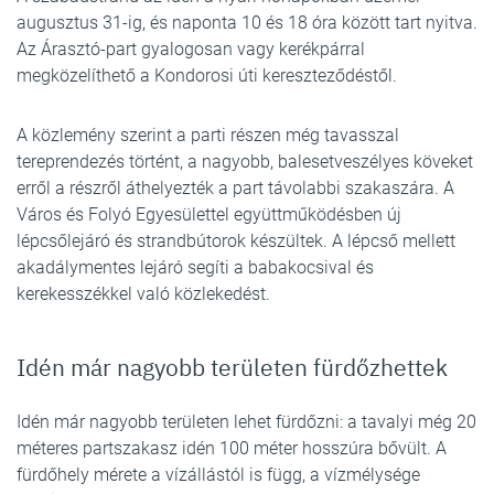
augusztus 31-ig, és naponta 10 és 18 óra között tart nyitva.
Az Árasztó-part gyalogosan vagy kerékpárral
megközelíthető a Kondorosi úti kereszteződéstől.
A közlemény szerint a parti részen még tavasszal
tereprendezés történt, a nagyobb, balesetveszélyes köveket
erről a részről áthelyezték a part távolabbi szakaszára. A
Város és Folyó Egyesülettel együttműködésben új
lépcsőlejáró és strandbútorok készültek. A lépcső mellett
akadálymentes lejáró segíti a babakocsival és
kerekesszékkel való közlekedést.
Idén már nagyobb területen fürdőzhettek
Idén már nagyobb területen lehet fürdőzni: a tavalyi még 20
méteres partszakasz idén 100 méter hosszúra bővült. A
fürdőhely mérete a vízállástól is függ, a vízmélysége