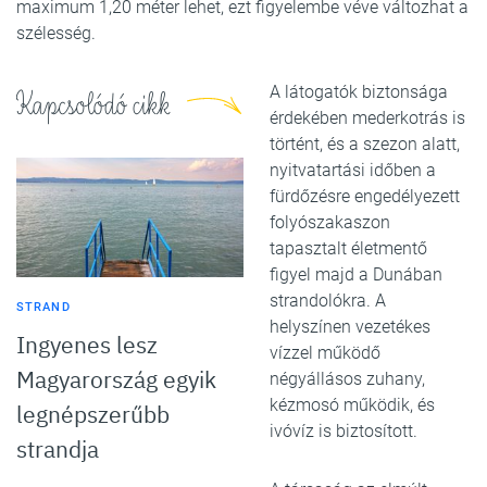
maximum 1,20 méter lehet, ezt figyelembe véve változhat a
szélesség.
A látogatók biztonsága
Kapcsolódó cikk
érdekében mederkotrás is
történt, és a szezon alatt,
nyitvatartási időben a
fürdőzésre engedélyezett
folyószakaszon
tapasztalt életmentő
figyel majd a Dunában
strandolókra. A
STRAND
helyszínen vezetékes
Ingyenes lesz
vízzel működő
Magyarország egyik
négyállásos zuhany,
kézmosó működik, és
legnépszerűbb
ivóvíz is biztosított.
strandja