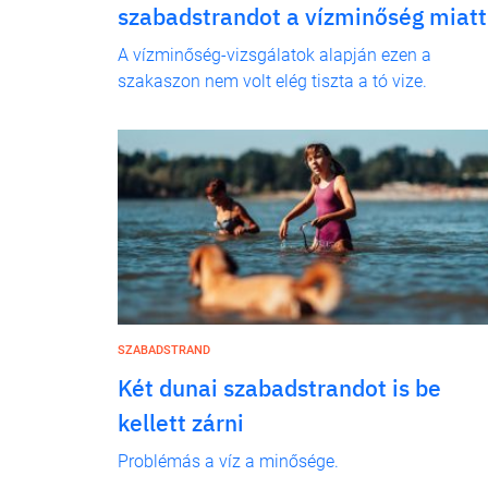
szabadstrandot a vízminőség miatt
A vízminőség-vizsgálatok alapján ezen a
szakaszon nem volt elég tiszta a tó vize.
SZABADSTRAND
Két dunai szabadstrandot is be
kellett zárni
Problémás a víz a minősége.