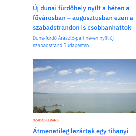
Új dunai fürdőhely nyílt a héten a
fővárosban – augusztusban ezen a
szabadstrandon is csobbanhattok
Duna-fürdő Árasztó-part néven nyílt új
szabadstrand Budapesten.
SZABADSTRAND
Átmenetileg lezártak egy tihanyi