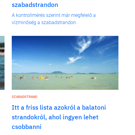
szabadstrandon
A kontrollmérés szerint már megfelelő a
vízminőség a szabadstrandon.
SZABADSTRAND
Itt a friss lista azokról a balatoni
strandokról, ahol ingyen lehet
csobbanni