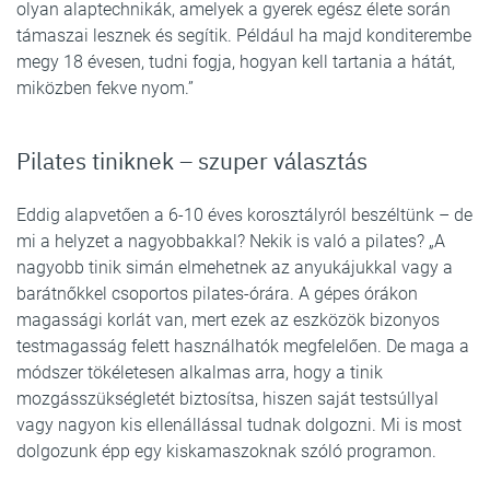
olyan alaptechnikák, amelyek a gyerek egész élete során
támaszai lesznek és segítik. Például ha majd konditerembe
megy 18 évesen, tudni fogja, hogyan kell tartania a hátát,
miközben fekve nyom.”
Pilates tiniknek – szuper választás
Eddig alapvetően a 6-10 éves korosztályról beszéltünk – de
mi a helyzet a nagyobbakkal? Nekik is való a pilates? „A
nagyobb tinik simán elmehetnek az anyukájukkal vagy a
barátnőkkel csoportos pilates-órára. A gépes órákon
magassági korlát van, mert ezek az eszközök bizonyos
testmagasság felett használhatók megfelelően. De maga a
módszer tökéletesen alkalmas arra, hogy a tinik
mozgásszükségletét biztosítsa, hiszen saját testsúllyal
vagy nagyon kis ellenállással tudnak dolgozni. Mi is most
dolgozunk épp egy kiskamaszoknak szóló programon.