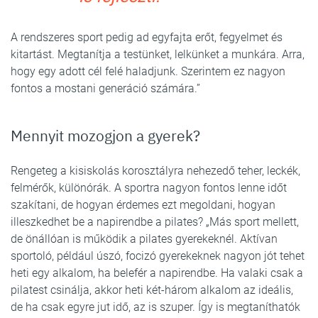
A rendszeres sport pedig ad egyfajta erőt, fegyelmet és
kitartást. Megtanítja a testünket, lelkünket a munkára. Arra,
hogy egy adott cél felé haladjunk. Szerintem ez nagyon
fontos a mostani generáció számára.”
Mennyit mozogjon a gyerek?
Rengeteg a kisiskolás korosztályra nehezedő teher, leckék,
felmérők, különórák. A sportra nagyon fontos lenne időt
szakítani, de hogyan érdemes ezt megoldani, hogyan
illeszkedhet be a napirendbe a pilates? „Más sport mellett,
de önállóan is működik a pilates gyerekeknél. Aktívan
sportoló, például úszó, focizó gyerekeknek nagyon jót tehet
heti egy alkalom, ha belefér a napirendbe. Ha valaki csak a
pilatest csinálja, akkor heti két-három alkalom az ideális,
de ha csak egyre jut idő, az is szuper. Így is megtaníthatók