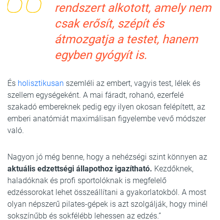
rendszert alkotott, amely nem
csak erősít, szépít és
átmozgatja a testet, hanem
egyben gyógyít is.
És
holisztikusan
szemléli az embert, vagyis test, lélek és
szellem egységeként. A mai fáradt, rohanó, ezerfelé
szakadó embereknek pedig egy ilyen okosan felépített, az
emberi anatómiát maximálisan figyelembe vevő módszer
való.
Nagyon jó még benne, hogy a nehézségi szint könnyen az
aktuális edzettségi állapothoz igazítható.
Kezdőknek,
haladóknak és profi sportolóknak is megfelelő
edzéssorokat lehet összeállítani a gyakorlatokból. A most
olyan népszerű pilates-gépek is azt szolgálják, hogy minél
sokszínűbb és sokfélébb lehessen az edzés.”