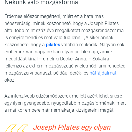
Nekünk való mozgásforma
Érdemes először megérteni, miért ez a hatalmas
népszerűség, minek köszönhető, hogy a Joseph Pilates
által több mint száz éve megalkotott mozgásrendszer ma
is ennyire trendi és motiváló tud lenni. „A siker annak
köszönhető, hogy a
pilates
valóban működik. Nagyon sok
embernek van napjainkban olyan problémája, amire
megoldást kínál – emeli ki Decker Anna. – Sokakra
jellemző az extrém mozgásszegény életmód, ami rengeteg
mozgásszervi panaszt, például derék- és
hátfájdalmat
okoz.
Az intenzívebb edzésmódszerek mellett azért lehet sikere
egy ilyen gyengédebb, nyugodtabb mozgásformának, mert
a mai kor embere már nem akarja kizsigerelni magát.
Joseph Pilates egy olyan