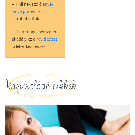
– Tiniknek szóló
anya-
lánya pilatest
is
kipróbálhattok.
– Ha az angol nyelv nem
akadály, ez a
rövid edzés
jó lehet kezdésnek.
Kapcsolódó cikkek