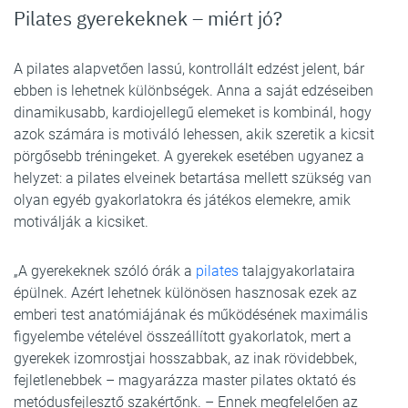
Pilates gyerekeknek – miért jó?
A pilates alapvetően lassú, kontrollált edzést jelent, bár
ebben is lehetnek különbségek. Anna a saját edzéseiben
dinamikusabb, kardiojellegű elemeket is kombinál, hogy
azok számára is motiváló lehessen, akik szeretik a kicsit
pörgősebb tréningeket. A gyerekek esetében ugyanez a
helyzet: a pilates elveinek betartása mellett szükség van
olyan egyéb gyakorlatokra és játékos elemekre, amik
motiválják a kicsiket.
„A gyerekeknek szóló órák a
pilates
talajgyakorlataira
épülnek. Azért lehetnek különösen hasznosak ezek az
emberi test anatómiájának és működésének maximális
figyelembe vételével összeállított gyakorlatok, mert a
gyerekek izomrostjai hosszabbak, az inak rövidebbek,
fejletlenebbek – magyarázza master pilates oktató és
metódusfejlesztő szakértőnk. – Ennek megfelelően az