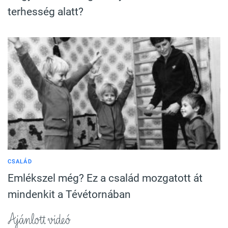
terhesség alatt?
CSALÁD
Emlékszel még? Ez a család mozgatott át
mindenkit a Tévétornában
Ajánlott videó