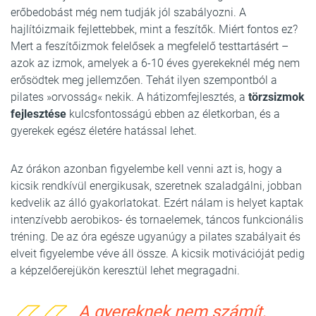
erőbedobást még nem tudják jól szabályozni. A
hajlítóizmaik fejlettebbek, mint a feszítők. Miért fontos ez?
Mert a feszítőizmok felelősek a megfelelő testtartásért –
azok az izmok, amelyek a 6-10 éves gyerekeknél még nem
erősödtek meg jellemzően. Tehát ilyen szempontból a
pilates »orvosság« nekik. A hátizomfejlesztés, a
törzsizmok
fejlesztése
kulcsfontosságú ebben az életkorban, és a
gyerekek egész életére hatással lehet.
Az órákon azonban figyelembe kell venni azt is, hogy a
kicsik rendkívül energikusak, szeretnek szaladgálni, jobban
kedvelik az álló gyakorlatokat. Ezért nálam is helyet kaptak
intenzívebb aerobikos- és tornaelemek, táncos funkcionális
tréning. De az óra egésze ugyanúgy a pilates szabályait és
elveit figyelembe véve áll össze. A kicsik motivációját pedig
a képzelőerejükön keresztül lehet megragadni.
A gyereknek nem számít,