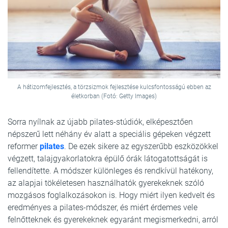
A hátizomfejlesztés, a törzsizmok fejlesztése kulcsfontosságú ebben az
életkorban (Fotó: Getty Images)
Sorra nyílnak az újabb pilates-stúdiók, elképesztően
népszerű lett néhány év alatt a speciális gépeken végzett
reformer
pilates
. De ezek sikere az egyszerűbb eszközökkel
végzett, talajgyakorlatokra épülő órák látogatottságát is
fellendítette. A módszer különleges és rendkívül hatékony,
az alapjai tökéletesen használhatók gyerekeknek szóló
mozgásos foglalkozásokon is. Hogy miért ilyen kedvelt és
eredményes a pilates-módszer, és miért érdemes vele
felnőtteknek és gyerekeknek egyaránt megismerkedni, arról