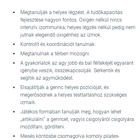
Megtanulják a helyes légzést. A tüdőkapacitás
fejlesztése nagyon fontos. Oxigén nélkül nincs
intenzív izommunka, helyes légzés nélkül pedig nem
jutnak elegendő oxigénhez az izmok.
Kontrollt és koordinációt tanulnak.
Megtanulnak a térben mozogni.
A gyakorlatok az agy jobb és bal féltekéjét egyaránt
igénybe veszik, összekapcsolják. Serkentik és
segítik az agyműködést.
Elsajátítják a gerinc helyes pozícióját, és
megerősödnek a helyes testtartáshoz szükséges
izmaik.
Játékos formában tanulják meg, hogyan lehet
„artikulálni” a gerincet, vagyis csigolyáról csigolyára
mozdítani, gördíteni.
Mesés köntösbe csomagolva komoly pilates-