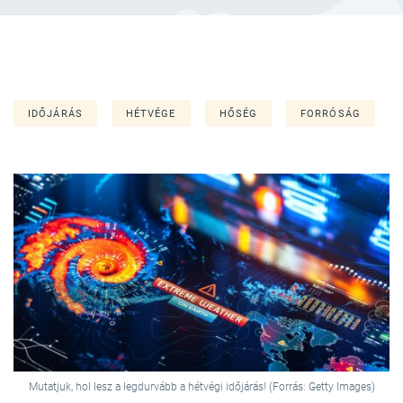
IDŐJÁRÁS
HÉTVÉGE
HŐSÉG
FORRÓSÁG
Mutatjuk, hol lesz a legdurvább a hétvégi időjárás! (Forrás: Getty Images)