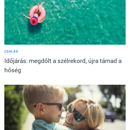
CSALÁD
Időjárás: megdőlt a szélrekord, újra támad a
hőség