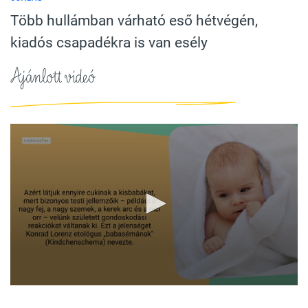
Több hullámban várható eső hétvégén,
kiadós csapadékra is van esély
Ajánlott videó
0
seconds