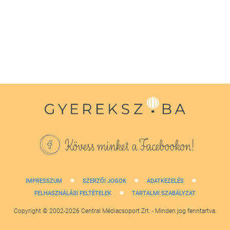
of
1
minute,
38
seconds
Kövess minket a Facebookon!
IMPRESSZUM
SZERZŐI JOGOK
ADATKEZELÉS
FELHASZNÁLÁSI FELTÉTELEK
TARTALMI SZABÁLYZAT
Copyright © 2002-2026 Central Médiacsoport Zrt. - Minden jog fenntartva.