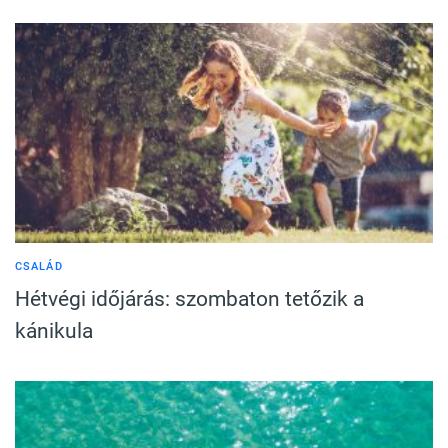
CSALÁD
Hétvégi időjárás: szombaton tetőzik a
kánikula