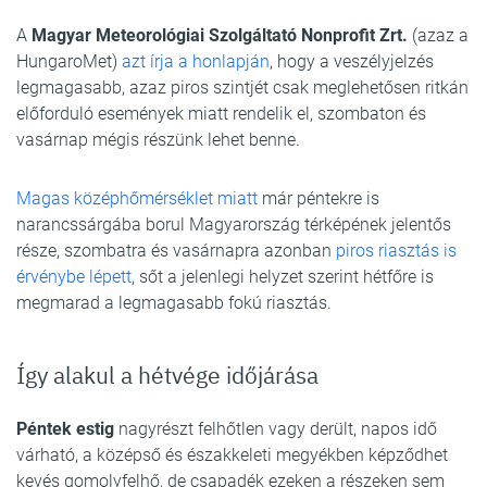
A
Magyar Meteorológiai Szolgáltató Nonprofit Zrt.
(azaz a
HungaroMet)
azt írja a honlapján
, hogy a veszélyjelzés
legmagasabb, azaz piros szintjét csak meglehetősen ritkán
előforduló események miatt rendelik el, szombaton és
vasárnap mégis részünk lehet benne.
Magas középhőmérséklet miatt
már péntekre is
narancssárgába borul Magyarország térképének jelentős
része, szombatra és vasárnapra azonban
piros riasztás is
érvénybe lépett
, sőt a jelenlegi helyzet szerint hétfőre is
megmarad a legmagasabb fokú riasztás.
Így alakul a hétvége időjárása
Péntek estig
nagyrészt felhőtlen vagy derült, napos idő
várható, a középső és északkeleti megyékben képződhet
kevés gomolyfelhő, de csapadék ezeken a részeken sem