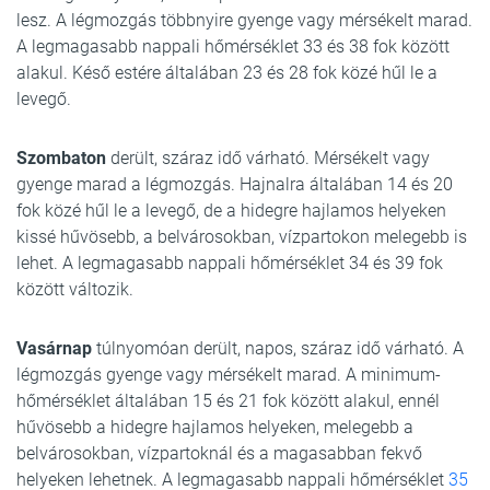
lesz. A légmozgás többnyire gyenge vagy mérsékelt marad.
A legmagasabb nappali hőmérséklet 33 és 38 fok között
alakul. Késő estére általában 23 és 28 fok közé hűl le a
levegő.
Szombaton
derült, száraz idő várható. Mérsékelt vagy
gyenge marad a légmozgás. Hajnalra általában 14 és 20
fok közé hűl le a levegő, de a hidegre hajlamos helyeken
kissé hűvösebb, a belvárosokban, vízpartokon melegebb is
lehet. A legmagasabb nappali hőmérséklet 34 és 39 fok
között változik.
Vasárnap
túlnyomóan derült, napos, száraz idő várható. A
légmozgás gyenge vagy mérsékelt marad. A minimum-
hőmérséklet általában 15 és 21 fok között alakul, ennél
hűvösebb a hidegre hajlamos helyeken, melegebb a
belvárosokban, vízpartoknál és a magasabban fekvő
helyeken lehetnek. A legmagasabb nappali hőmérséklet
35