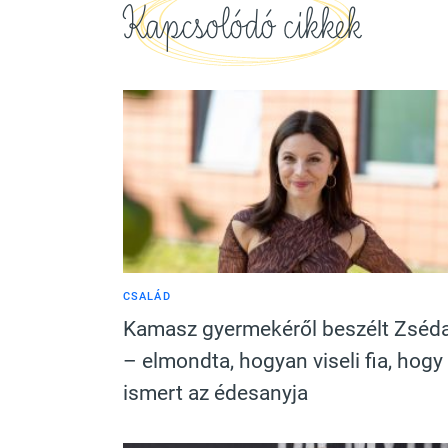
Kapcsolódó cikkek
CSALÁD
Kamasz gyermekéről beszélt Zséd
– elmondta, hogyan viseli fia, hogy
ismert az édesanyja