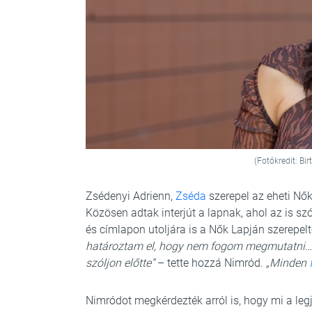
(Fotókredit: Bi
Zsédenyi Adrienn,
Zséda
szerepel az eheti Nők
Közösen adtak interjút a lapnak, ahol az is sz
és címlapon utoljára is a Nők Lapján szerepe
határoztam el, hogy nem fogom megmutatni…
szóljon előtte”
– tette hozzá Nimród.
„Minden
Nimródot megkérdezték arról is, hogy mi a le