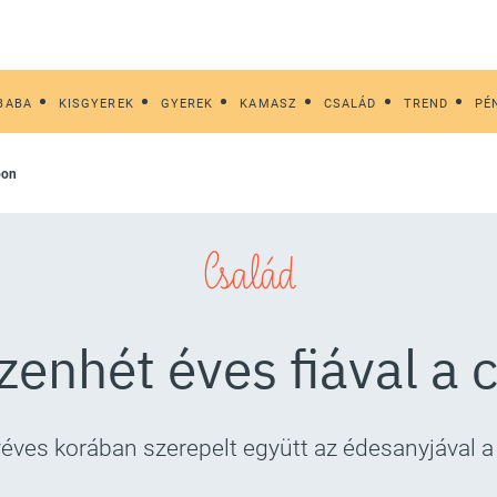
BABA
KISGYEREK
GYEREK
KAMASZ
CSALÁD
TREND
PÉ
pon
Család
zenhét éves fiával a
éves korában szerepelt együtt az édesanyjával 