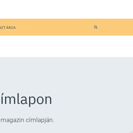
NZTÁRCA
 címlapon
a magazin címlapján.