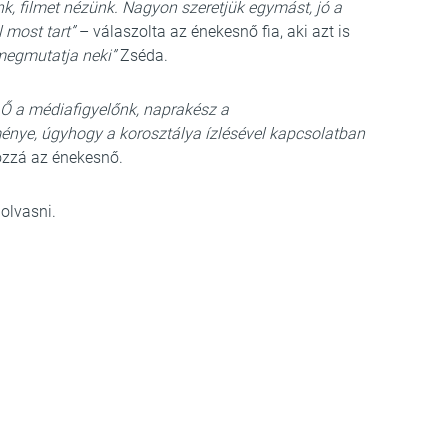
nk, filmet nézünk. Nagyon szeretjük egymást, jó a
l most tart”
– válaszolta az énekesnő fia, aki azt is
 megmutatja neki”
Zséda.
. Ő a médiafigyelőnk, naprakész a
ménye, úgyhogy a korosztálya ízlésével kapcsolatban
ozzá az énekesnő.
lolvasni.