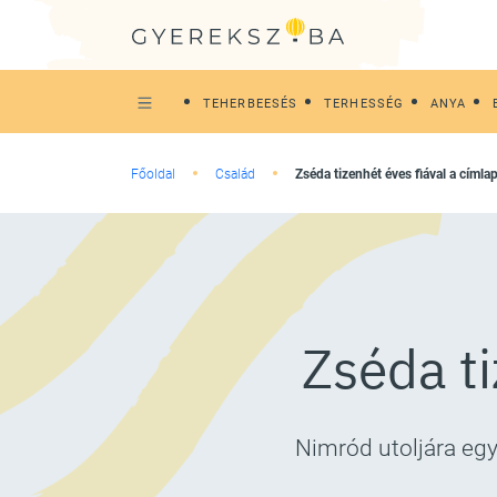
TEHERBEESÉS
TERHESSÉG
ANYA
Főoldal
Család
Zséda tizenhét éves fiával a címla
Zséda ti
Nimród utoljára egy