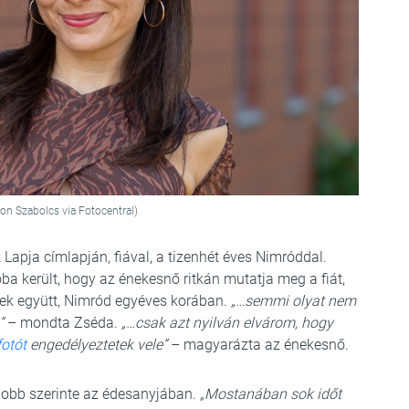
rton Szabolcs via Fotocentral)
 Lapja címlapján, fiával, a tizenhét éves Nimróddal.
óba került, hogy az énekesnő ritkán mutatja meg a fiát,
ltek együtt, Nimród egyéves korában.
„…semmi olyat nem
”
– mondta Zséda.
„…csak azt nyilván elvárom, hogy
fotót
engedélyeztetek vele”
– magyarázta az énekesnő.
gjobb szerinte az édesanyjában.
„Mostanában sok időt