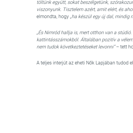
töltünk együtt, sokat beszélgetünk, szórakozu
viszonyunk. Tisztelem azért, amit elért, és aho
elmondta, hogy
„ha készül egy új dal, mindig
„És Nimród hallja is, mert otthon van a stúdió
kattintásszámokból. Általában pozitív a véle
nem tudok következtetéseket levonni”
– tett h
A teljes interjút az eheti Nők Lapjában tudod e