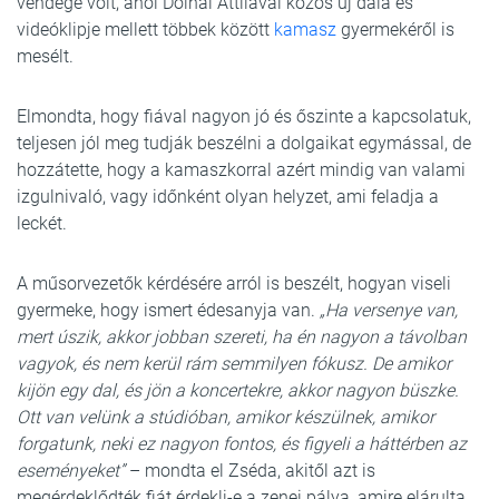
vendége volt, ahol Dolhai Attilával közös új dala és
videóklipje mellett többek között
kamasz
gyermekéről is
mesélt.
Elmondta, hogy fiával nagyon jó és őszinte a kapcsolatuk,
teljesen jól meg tudják beszélni a dolgaikat egymással, de
hozzátette, hogy a kamaszkorral azért mindig van valami
izgulnivaló, vagy időnként olyan helyzet, ami feladja a
leckét.
A műsorvezetők kérdésére arról is beszélt, hogyan viseli
gyermeke, hogy ismert édesanyja van.
„Ha versenye van,
mert úszik, akkor jobban szereti, ha én nagyon a távolban
vagyok, és nem kerül rám semmilyen fókusz. De amikor
kijön egy dal, és jön a koncertekre, akkor nagyon büszke.
Ott van velünk a stúdióban, amikor készülnek, amikor
forgatunk, neki ez nagyon fontos, és figyeli a háttérben az
eseményeket”
– mondta el Zséda, akitől azt is
megérdeklődték fiát érdekli-e a zenei pálya, amire elárulta,