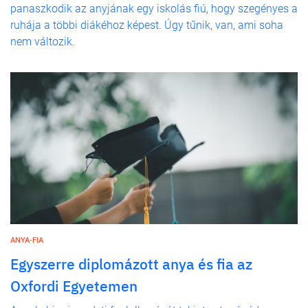
panaszkodik az anyjának egy iskolás fiú, hogy szegényes a
ruhája a többi diákéhoz képest. Úgy tűnik, van, ami soha
nem változik.
ANYA-FIA
Egyszerre diplomázott anya és fia az
Oxfordi Egyetemen