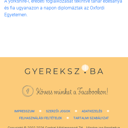
A yorkshire-i, eredeti foglalkozását tekintve tanár édesanya
és fia ugyanazon a napon diplomáztak az Oxfordi
Egyetemen.
Kövess minket a Facebookon!
IMPRESSZUM
SZERZŐI JOGOK
ADATKEZELÉS
FELHASZNÁLÁSI FELTÉTELEK
TARTALMI SZABÁLYZAT