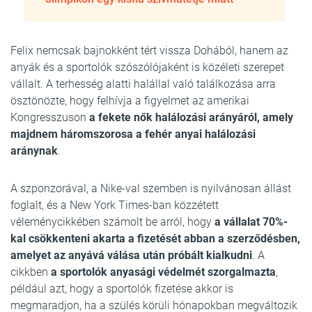
Felix nemcsak bajnokként tért vissza Dohából, hanem az
anyák és a sportolók szószólójaként is közéleti szerepet
vállalt. A terhesség alatti halállal való találkozása arra
ösztönözte, hogy felhívja a figyelmet az amerikai
Kongresszuson
a fekete nők halálozási arányáról, amely
majdnem háromszorosa a fehér anyai halálozási
aránynak
.
A szponzorával, a Nike-val szemben is nyilvánosan állást
foglalt, és a New York Times-ban közzétett
véleménycikkében számolt be arról, hogy
a vállalat 70%-
kal csökkenteni akarta a fizetését abban a szerződésben,
amelyet az anyává válása után próbált kialkudni
. A
cikkben
a sportolók anyasági védelmét szorgalmazta
,
például azt, hogy a sportolók fizetése akkor is
megmaradjon, ha a szülés körüli hónapokban megváltozik