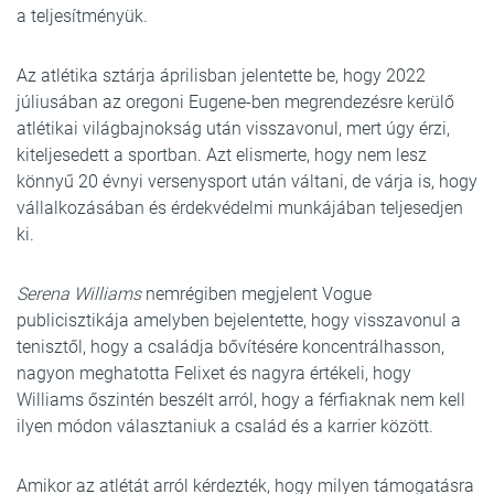
a teljesítményük.
Az atlétika sztárja áprilisban jelentette be, hogy 2022
júliusában az oregoni Eugene-ben megrendezésre kerülő
atlétikai világbajnokság után visszavonul, mert úgy érzi,
kiteljesedett a sportban. Azt elismerte, hogy nem lesz
könnyű 20 évnyi versenysport után váltani, de várja is, hogy
vállalkozásában és érdekvédelmi munkájában teljesedjen
ki.
Serena Williams
nemrégiben megjelent Vogue
publicisztikája amelyben bejelentette, hogy visszavonul a
tenisztől, hogy a családja bővítésére koncentrálhasson,
nagyon meghatotta Felixet és nagyra értékeli, hogy
Williams őszintén beszélt arról, hogy a férfiaknak nem kell
ilyen módon választaniuk a család és a karrier között.
Amikor az atlétát arról kérdezték, hogy milyen támogatásra