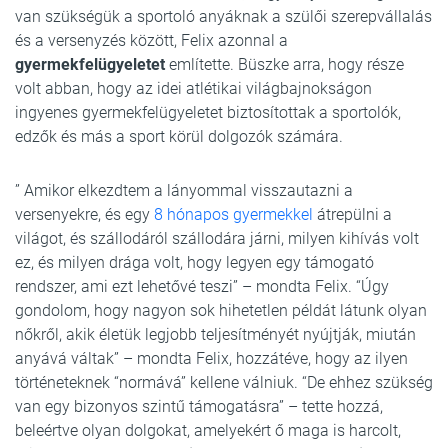
van szükségük a sportoló anyáknak a szülői szerepvállalás
és a versenyzés között, Felix azonnal a
gyermekfelügyeletet
említette. Büszke arra, hogy része
volt abban, hogy az idei atlétikai világbajnokságon
ingyenes gyermekfelügyeletet biztosítottak a sportolók,
edzők és más a sport körül dolgozók számára.
” Amikor elkezdtem a lányommal visszautazni a
versenyekre, és egy
8 hónapos gyermekkel
átrepülni a
világot, és szállodáról szállodára járni, milyen kihívás volt
ez, és milyen drága volt, hogy legyen egy támogató
rendszer, ami ezt lehetővé teszi” – mondta Felix. “Úgy
gondolom, hogy nagyon sok hihetetlen példát látunk olyan
nőkről, akik életük legjobb teljesítményét nyújtják, miután
anyává váltak” – mondta Felix, hozzátéve, hogy az ilyen
történeteknek “normává” kellene válniuk. “De ehhez szükség
van egy bizonyos szintű támogatásra” – tette hozzá,
beleértve olyan dolgokat, amelyekért ő maga is harcolt,