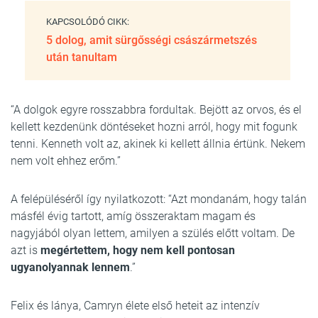
KAPCSOLÓDÓ CIKK:
5 dolog, amit sürgősségi császármetszés
után tanultam
“A dolgok egyre rosszabbra fordultak. Bejött az orvos, és el
kellett kezdenünk döntéseket hozni arról, hogy mit fogunk
tenni. Kenneth volt az, akinek ki kellett állnia értünk. Nekem
nem volt ehhez erőm.”
A felépüléséről így nyilatkozott: “Azt mondanám, hogy talán
másfél évig tartott, amíg összeraktam magam és
nagyjából olyan lettem, amilyen a szülés előtt voltam. De
azt is
megértettem, hogy nem kell pontosan
ugyanolyannak lennem
.”
Felix és lánya, Camryn élete első heteit az intenzív