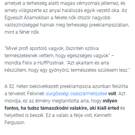
amelyet a terhesség alatti magas vérnyomás jellemez, és
amely világszerte az anyai halálozás egyik vezető oka. Az
Egyesült Államokban a fekete nők ötször nagyobb
valószínűséggel halnak meg terhességi preeklampsziában,
mint a fehér nők.
“Mivel profi sportoló vagyok, őszintén szólva
természetesnek vettem, hogy egészséges vagyok” –
mondta Felix a HuffPostnak. “Azt akartam és arra
készültem, hogy egy gyönyörű, természetes szülésem lesz.”
A 32. héten bekövetkezett preeklampszia azonban felülírta
a terveket: Felixnek
sürgősségi császármetszése
volt
. Azt
mondja, ez az élmény megtanította arra, hogy
milyen
fontos, ha tudsz támaszkodni valakire, aki kiáll érted
és
helyetted is beszél. Ez a valaki a férje volt, Kenneth
Ferguson.