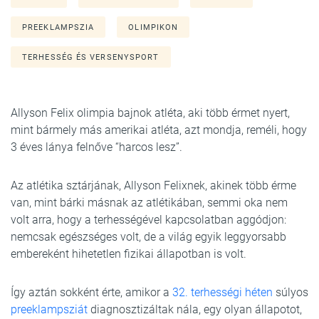
PREEKLAMPSZIA
OLIMPIKON
TERHESSÉG ÉS VERSENYSPORT
Allyson Felix olimpia bajnok atléta, aki több érmet nyert,
mint bármely más amerikai atléta, azt mondja, reméli, hogy
3 éves lánya felnőve “harcos lesz”.
Az atlétika sztárjának, Allyson Felixnek, akinek több érme
van, mint bárki másnak az atlétikában, semmi oka nem
volt arra, hogy a terhességével kapcsolatban aggódjon:
nemcsak egészséges volt, de a világ egyik leggyorsabb
embereként hihetetlen fizikai állapotban is volt.
Így aztán sokként érte, amikor a
32. terhességi héten
súlyos
preeklampsziát
diagnosztizáltak nála, egy olyan állapotot,