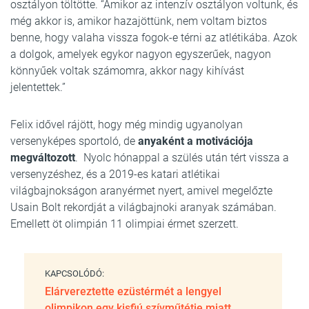
osztályon töltötte. “Amikor az intenzív osztályon voltunk, és
még akkor is, amikor hazajöttünk, nem voltam biztos
benne, hogy valaha vissza fogok-e térni az atlétikába. Azok
a dolgok, amelyek egykor nagyon egyszerűek, nagyon
könnyűek voltak számomra, akkor nagy kihívást
jelentettek.”
Felix idővel rájött, hogy még mindig ugyanolyan
versenyképes sportoló, de
anyaként a motivációja
megváltozott
. Nyolc hónappal a szülés után tért vissza a
versenyzéshez, és a 2019-es katari atlétikai
világbajnokságon aranyérmet nyert, amivel megelőzte
Usain Bolt rekordját a világbajnoki aranyak számában.
Emellett öt olimpián 11 olimpiai érmet szerzett.
KAPCSOLÓDÓ:
Elárvereztette ezüstérmét a lengyel
olimpikon egy kisfiú szívműtétje miatt