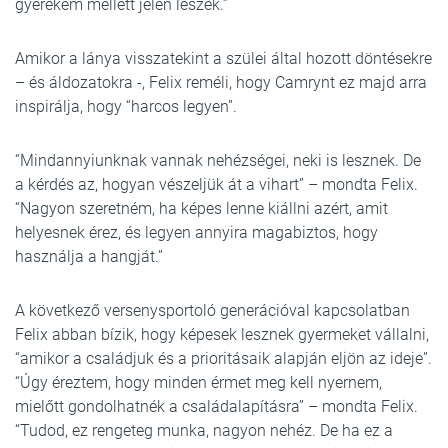
gyerekem mellett jelen leszek.”
Amikor a lánya visszatekint a szülei által hozott döntésekre
– és áldozatokra -, Felix reméli, hogy Camrynt ez majd arra
inspirálja, hogy “harcos legyen”.
“Mindannyiunknak vannak nehézségei, neki is lesznek. De
a kérdés az, hogyan vészeljük át a vihart” – mondta Felix.
“Nagyon szeretném, ha képes lenne kiállni azért, amit
helyesnek érez, és legyen annyira magabiztos, hogy
használja a hangját.”
A következő versenysportoló generációval kapcsolatban
Felix abban bízik, hogy képesek lesznek gyermeket vállalni,
“amikor a családjuk és a prioritásaik alapján eljön az ideje”.
“Úgy éreztem, hogy minden érmet meg kell nyernem,
mielőtt gondolhatnék a családalapításra” – mondta Felix.
“Tudod, ez rengeteg munka, nagyon nehéz. De ha ez a