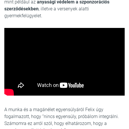
mint például az
anyasági védelem a szponzorációs
szerződésekben
, illetve a versenyek alatti
gyermekfelügyelet.
A munka és a magánélet egyensúlyáról Felix úgy
fogalmazott, hogy “nincs egyensúly, próbálom integrálni.
Számomra ez arról szól, hogy elhatározom, hogy a