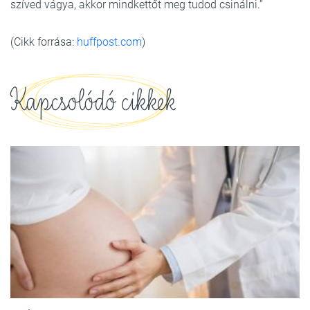
szíved vágya, akkor mindkettőt meg tudod csinálni.”
(Cikk forrása:
huffpost.com
)
Kapcsolódó cikkek