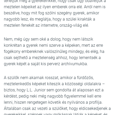
tehetjük meg a gyerekeinkkel, hogy csak úgy odavetjük a
meztelen képeiket az ilyen emberek orra elé. Arról nem is
beszélve, hogy mit fog szólni szegény gyerek, amikor
nagyobb lesz, és meglátja, hogy a szülei kirakták a
meztelen fenekét az internetre, ország-világ elé.
Nem, még úgy sem oké a dolog, hogy nem látszik
konkrétan a gyerek nemi szerve a képeken, mert az erre
fogékony embereknek valószínűleg mindegy, és elég, ha
csak sejthető a meztelenség ahhoz, hogy lementsék a
gyerek képét a saját kis perverz archívumukba.
A szülők nem akarnak rosszat, amikor a fürdőzős,
meztelenkedős képeket kiteszik a közösségi oldalakra –
biztos, hogy L.L. Junior sem gondolta át alaposan ezt a
kérdést, pedig neki még nagyobb figyelemmel kell erre
lenni, hiszen rengetegen követik és nyilvános a profilja.
Általában csak az vezeti a szülőket, hogy eldicsekedjenek a
gyerekeikkel, szépnek vagy mókásnak látják a képeket, és