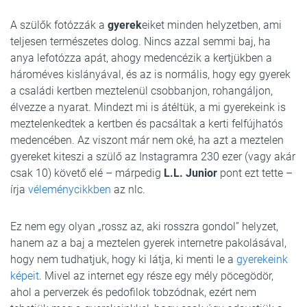
A szülők fotózzák a
gyerek
eiket minden helyzetben, ami
teljesen természetes dolog. Nincs azzal semmi baj, ha
anya lefotózza apát, ahogy medencézik a kertjükben a
hároméves kislányával, és az is normális, hogy egy gyerek
a családi kertben meztelenül csobbanjon, rohangáljon,
élvezze a nyarat. Mindezt mi is átéltük, a mi gyerekeink is
meztelenkedtek a kertben és pacsáltak a kerti felfújhatós
medencében. Az viszont már nem oké, ha azt a meztelen
gyereket kiteszi a szülő az Instagramra 230 ezer (vagy akár
csak 10) követő elé – márpedig
L.L. Junior
pont ezt tette –
írja
véleménycikkben
az nlc.
Ez nem egy olyan „rossz az, aki rosszra gondol” helyzet,
hanem az a baj a meztelen gyerek internetre pakolásával,
hogy nem tudhatjuk, hogy ki látja, ki menti le a
gyerekeink
képeit
. Mivel az internet egy része egy mély pöcegödör,
ahol a perverzek és pedofilok tobzódnak, ezért nem