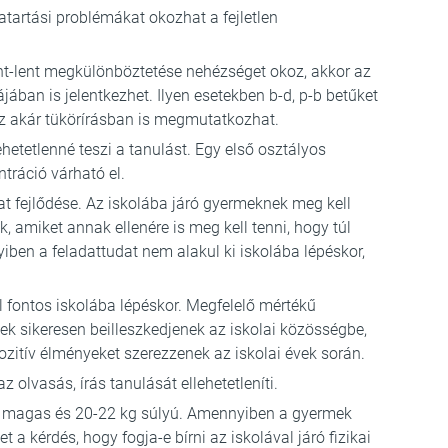
tartási problémákat okozhat a fejletlen
ent-lent megkülönböztetése nehézséget okoz, akkor az
jában is jelentkezhet. Ilyen esetekben b-d, p-b betűket
 ez akár tükörírásban is megmutatkozhat.
ehetetlenné teszi a tanulást. Egy első osztályos
tráció várható el.
dat fejlődése. Az iskolába járó gyermeknek meg kell
, amiket annak ellenére is meg kell tenni, hogy túl
ben a feladattudat nem alakul ki iskolába lépéskor,
l fontos iskolába lépéskor. Megfelelő mértékű
ek sikeresen beilleszkedjenek az iskolai közösségbe,
pozitív élményeket szerezzenek az iskolai évek során.
 olvasás, írás tanulását ellehetetleníti.
m magas és 20-22 kg súlyú. Amennyiben a gyermek
t a kérdés, hogy fogja-e bírni az iskolával járó fizikai