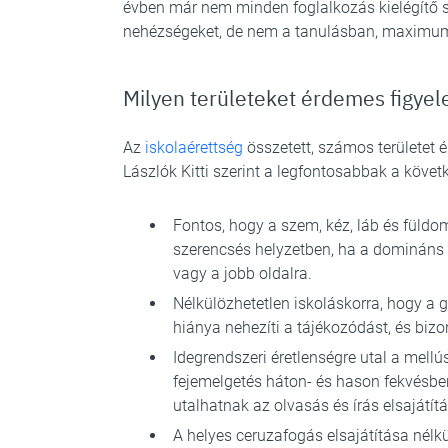
évben már nem minden foglalkozás kielégítő 
nehézségeket, de nem a tanulásban, maximum
Milyen területeket érdemes figye
Az
iskolaérettség
összetett, számos területet éri
Lászlók Kitti szerint a legfontosabbak a követ
Fontos, hogy a szem, kéz, láb és füldo
szerencsés helyzetben, ha a domináns 
vagy a jobb oldalra.
Nélkülözhetetlen iskoláskorra, hogy a g
hiánya nehezíti a tájékozódást, és bi
Idegrendszeri éretlenségre utal a mell
fejemelgetés háton- és hason fekvésben
utalhatnak az olvasás és írás elsajátí
A helyes ceruzafogás elsajátítása nélkü