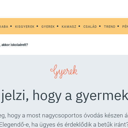
BABA
KISGYEREK
GYEREK
KAMASZ
CSALÁD
TREND
PÉ
, akkor iskolaérett?
Gyerek
 jelzi, hogy a gyermek
, hogy a most nagycsoportos óvodás készen áll-
Elegendő-e, ha ügyes és érdeklődik a betűk iránt