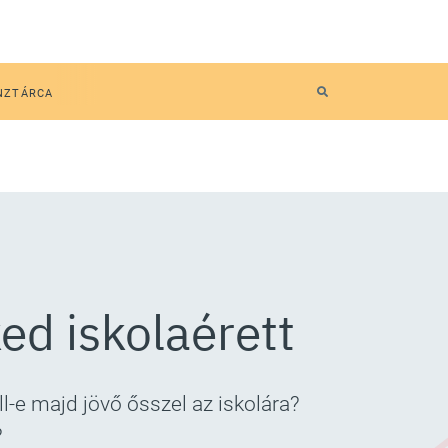
NZTÁRCA
ed iskolaérett
e majd jövő ősszel az iskolára?
?