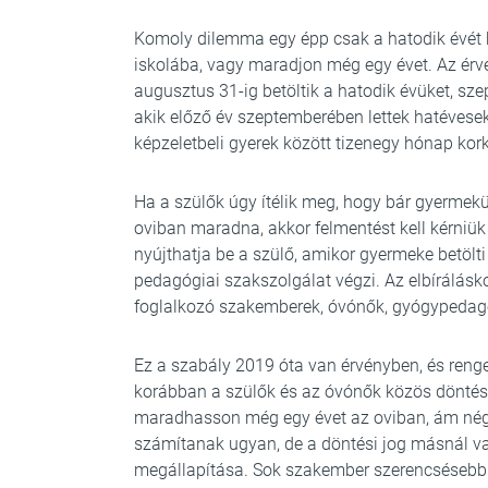
Komoly dilemma egy épp csak a hatodik évét 
iskolába, vagy maradjon még egy évet. Az érv
augusztus 31-ig betöltik a hatodik évüket, sz
akik előző év szeptemberében lettek hatévesek
képzeletbeli gyerek között tizenegy hónap kor
Ha a szülők úgy ítélik meg, hogy bár gyermekük
oviban maradna, akkor felmentést kell kérniük 
nyújthatja be a szülő, amikor gyermeke betölti 
pedagógiai szakszolgálat végzi. Az elbírálásk
foglalkozó szakemberek, óvónők, gyógypedagóg
Ez a szabály 2019 óta van érvényben, és renget
korábban a szülők és az óvónők közös döntése
maradhasson még egy évet az oviban, ám nég
számítanak ugyan, de a döntési jog másnál van
megállapítása. Sok szakember szerencsésebbne