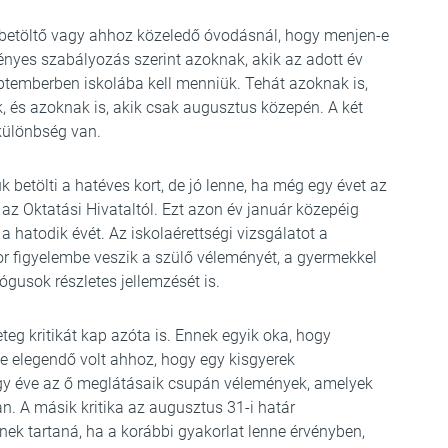
betöltő vagy ahhoz közeledő óvodásnál, hogy menjen-e
ényes szabályozás szerint azoknak, akik az adott év
eptemberben iskolába kell menniük. Tehát azoknak is,
, és azoknak is, akik csak augusztus közepén. A két
különbség van.
 betölti a hatéves kort, de jó lenne, ha még egy évet az
az Oktatási Hivataltól. Ezt azon év január közepéig
a hatodik évét. Az iskolaérettségi vizsgálatot a
or figyelembe veszik a szülő véleményét, a gyermekkel
usok részletes jellemzését is.
eg kritikát kap azóta is. Ennek egyik oka, hogy
 elegendő volt ahhoz, hogy egy kisgyerek
y éve az ő meglátásaik csupán vélemények, amelyek
. A másik kritika az augusztus 31-i határ
k tartaná, ha a korábbi gyakorlat lenne érvényben,