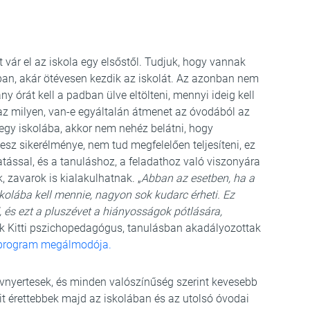
 vár el az iskola egy elsőstől. Tudjuk, hogy vannak
ban, akár ötévesen kezdik az iskolát. Az azonban nem
ny órát kell a padban ülve eltölteni, mennyi ideig kell
az milyen, van-e egyáltalán átmenet az óvodából az
egy iskolába, akkor nem nehéz belátni, hogy
sz sikerélménye, nem tud megfelelően teljesíteni, ez
atással, és a tanuláshoz, a feladathoz való viszonyára
, zavarok is kialakulhatnak. „
Abban az esetben, ha a
kolába kell mennie, nagyon sok kudarc érheti. Ez
 és ezt a pluszévet a hiányosságok pótlására,
k Kitti pszichopedagógus, tanulásban akadályozottak
” program megálmodója.
évnyertesek, és minden valószínűség szerint kevesebb
it érettebbek majd az iskolában és az utolsó óvodai