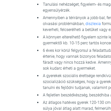
Tanulási nehézséget, figyelem- és maga
egyensúlyérzék.
Amennyiben a térirányok a jobb-bal, f
olvasási problémákban,
diszlexia
formá
keverheti, felcserélheti a betűket vagy
A könnyen elterelhető figyelem szinte l
gyermektől kb. 10-15 perc tartós koncen
6 éves kor körül felgyorsul a feladattu
értenie, hogy vannak bizonyos feladatok
fáradt vagy nincs hozzá kedve. Amennyi
sok kudarc érheti a gyermeket.
A gyerekek szociális érettsége rendkívü
szocializáció szükséges, hogy a gyerek
tanulni és fejlődni tudjanak, valamint 
A fejletlen beszédkészség, beszédhiba az
Az átlagos hatéves gyerek 120-130 c
súlya jóval átlag alatt marad, felmerülhe