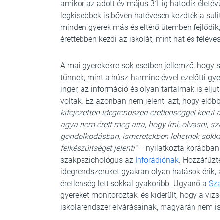
amikor az adott év május 31-ig hatodik életév
legkisebbek is bőven hatévesen kezdték a sulit
minden gyerek más és eltérő ütemben fejlődik,
érettebben kezdi az iskolát, mint hat és féléve
A mai gyerekekre sok esetben jellemző, hogy s
tűnnek, mint a húsz-harminc évvel ezelőtti gy
inger, az információ és olyan tartalmak is elj
voltak. Ez azonban nem jelenti azt, hogy előb
kifejezetten idegrendszeri éretlenséggel kerül
agya nem érett meg arra, hogy írni, olvasni, s
gondolkodásban, ismeretekben lehetnek sokkal
felkészültséget jelenti”
– nyilatkozta korábban 
szakpszichológus az
Inforádiónak
. Hozzáfűzt
idegrendszerüket gyakran olyan hatások érik, 
éretlenség lett sokkal gyakoribb. Ugyanő a
Sz
gyereket monitoroztak, és kiderült, hogy a vi
iskolarendszer elvárásainak, magyarán nem is