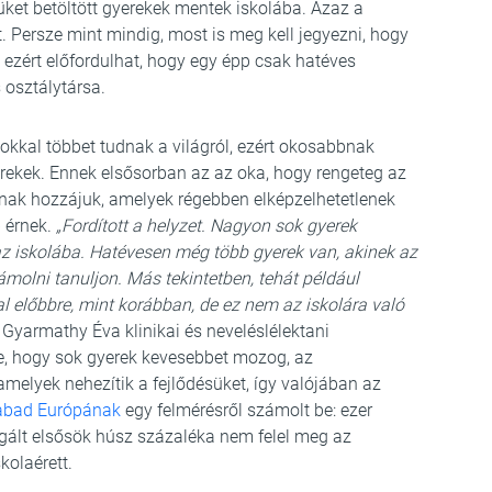
üket betöltött gyerekek mentek iskolába. Azaz a
. Persze mint mindig, most is meg kell jegyezni, hogy
 ezért előfordulhat, hogy egy épp csak hatéves
s osztálytársa.
okkal többet tudnak a világról, ezért okosabbnak
erekek. Ennek elsősorban az az oka, hogy rengeteg az
utnak hozzájuk, amelyek régebben elképzelhetetlenek
b érnek.
„Fordított a helyzet. Nagyon sok gyerek
 az iskolába. Hatévesen még több gyerek van, akinek az
zámolni tanuljon. Más tekintetben, tehát például
 előbbre, mint korábban, de ez nem az iskolára való
Gyarmathy Éva klinikai és neveléslélektani
e, hogy sok gyerek kevesebbet mozog, az
amelyek nehezítik a fejlődésüket, így valójában az
abad Európának
egy felmérésről számolt be: ezer
zsgált elsősök húsz százaléka nem felel meg az
kolaérett.