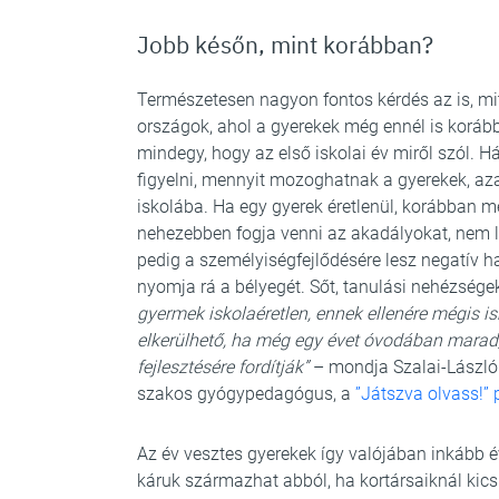
Jobb későn, mint korábban?
Természetesen nagyon fontos kérdés az is, mit
országok, ahol a gyerekek még ennél is koráb
mindegy, hogy az első iskolai év miről szól. Há
figyelni, mennyit mozoghatnak a gyerekek, az
iskolába. Ha egy gyerek éretlenül, korábban m
nehezebben fogja venni az akadályokat, nem le
pedig a személyiségfejlődésére lesz negatív h
nyomja rá a bélyegét. Sőt, tanulási nehézségek
gyermek iskolaéretlen, ennek ellenére mégis is
elkerülhető, ha még egy évet óvodában marad,
fejlesztésére fordítják”
– mondja Szalai-László
szakos gyógypedagógus, a
”Játszva olvass!
Az év vesztes gyerekek így valójában inkább 
káruk származhat abból, ha kortársaiknál kics