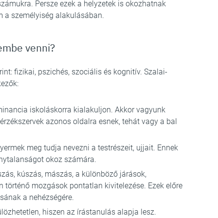
számukra. Persze ezek a helyzetek is okozhatnak
 a személyiség alakulásában.
lembe venni?
nt: fizikai, pszichés, szociális és kognitív. Szalai-
kezők:
minancia iskoláskorra kialakuljon. Akkor vagyunk
érzékszervek azonos oldalra esnek, tehát vagy a bal
yermek meg tudja nevezni a testrészeit, ujjait. Ennek
zonytalanságot okoz számára.
úszás, kúszás, mászás, a különböző járások,
 történő mozgások pontatlan kivitelezése. Ezek előre
tásának a nehézségére.
lözhetetlen, hiszen az írástanulás alapja lesz.