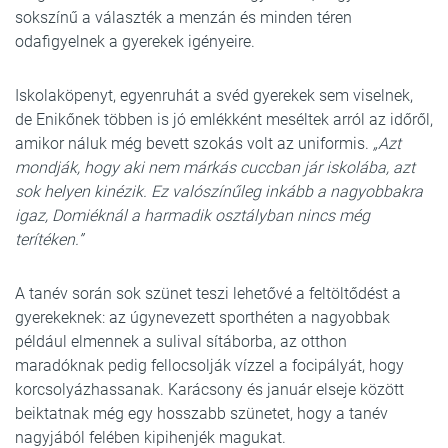
sokszínű a választék a menzán és minden téren
odafigyelnek a gyerekek igényeire.
Iskolaköpenyt, egyenruhát a svéd gyerekek sem viselnek,
de Enikőnek többen is jó emlékként meséltek arról az időről,
amikor náluk még bevett szokás volt az uniformis.
„Azt
mondják, hogy aki nem márkás cuccban jár iskolába, azt
sok helyen kinézik. Ez valószínűleg inkább a nagyobbakra
igaz, Domiéknál a harmadik osztályban nincs még
terítéken.”
A tanév során sok szünet teszi lehetővé a feltöltődést a
gyerekeknek: az úgynevezett sporthéten a nagyobbak
például elmennek a sulival sítáborba, az otthon
maradóknak pedig fellocsolják vízzel a focipályát, hogy
korcsolyázhassanak. Karácsony és január elseje között
beiktatnak még egy hosszabb szünetet, hogy a tanév
nagyjából felében kipihenjék magukat.