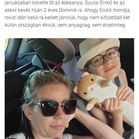
januárjában követte őt az édesanya, Gyulai Enikő és az
akkor kevés híján 2 éves Dominik is. Ahogy Enikő mondja,
rövid időn belül rá kellett jönniük, hogy nem kifizetődő két
külön országban élniük, sem anyagilag, sem érzelmileg.