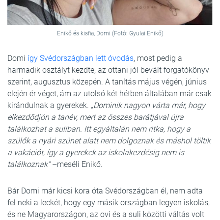
Enikő és kisfia, Domi (Fotó: Gyulai Enikő)
Domi
így Svédországban lett óvodás
, most pedig a
harmadik osztályt kezdte, az ottani jól bevált forgatókönyv
szerint, augusztus közepén. A tanítás május végén, június
elején ér véget, ám az utolsó két hétben általában már csak
kirándulnak a gyerekek.
„Dominik nagyon várta már, hogy
elkezdődjön a tanév, mert az összes barátjával újra
találkozhat a suliban. Itt egyáltalán nem ritka, hogy a
szülők a nyári szünet alatt nem dolgoznak és máshol töltik
a vakációt, így a gyerekek az iskolakezdésig nem is
találkoznak”
–meséli Enikő.
Bár Domi már kicsi kora óta Svédországban él, nem adta
fel neki a leckét, hogy egy másik országban legyen iskolás,
és ne Magyarországon, az ovi és a suli közötti váltás volt