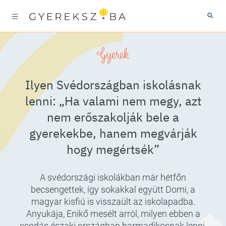
Gyerek
Ilyen Svédországban iskolásnak
lenni: „Ha valami nem megy, azt
nem erőszakolják bele a
gyerekekbe, hanem megvárják
hogy megértsék”
A svédországi iskolákban már hétfőn
becsengettek, így sokakkal együtt Domi, a
magyar kisfiú is visszaült az iskolapadba.
Anyukája, Enikő mesélt arról, milyen ebben a
csodás északi országban harmadikosnak lenni.