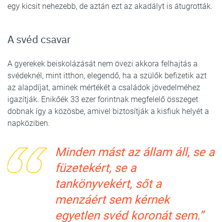
egy kicsit nehezebb, de aztán ezt az akadályt is átugrották.
A svéd csavar
A gyerekek beiskolázását nem övezi akkora felhajtás a
svédeknél, mint itthon, elegendő, ha a szülők befizetik azt
az alapdíjat, aminek mértékét a családok jövedelméhez
igazítják. Enikőék 33 ezer forintnak megfelelő összeget
dobnak így a közösbe, amivel biztosítják a kisfiuk helyét a
napköziben.
Minden mást az állam áll, se a
füzetekért, se a
tankönyvekért, sőt a
menzáért sem kérnek
egyetlen svéd koronát sem.”