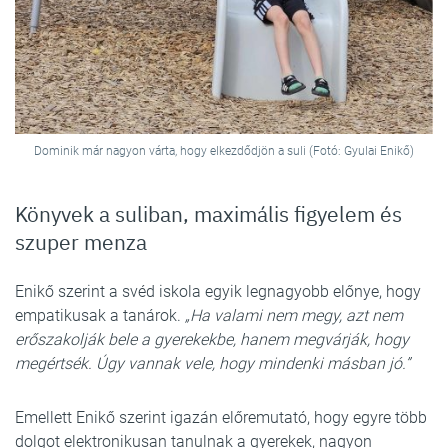
Dominik már nagyon várta, hogy elkezdődjön a suli (Fotó: Gyulai Enikő)
Könyvek a suliban, maximális figyelem és
szuper menza
Enikő szerint a svéd iskola egyik legnagyobb előnye, hogy
empatikusak a tanárok.
„Ha valami nem megy, azt nem
erőszakolják bele a gyerekekbe, hanem megvárják, hogy
megértsék. Úgy vannak vele, hogy mindenki másban jó.”
Emellett Enikő szerint igazán előremutató, hogy egyre több
dolgot elektronikusan tanulnak a gyerekek, nagyon