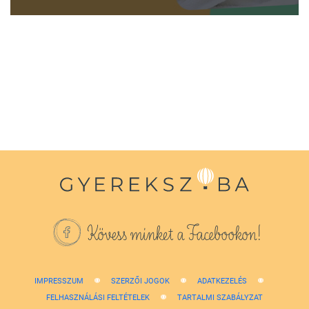
0
seconds
of
1
minute,
38
seconds
Kövess minket a Facebookon!
IMPRESSZUM
SZERZŐI JOGOK
ADATKEZELÉS
FELHASZNÁLÁSI FELTÉTELEK
TARTALMI SZABÁLYZAT