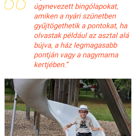
úgynevezett bingólapokat,
amiken a nyári szünetben
gyűjtögethetik a pontokat, ha
olvastak például az asztal alá
bújva, a ház legmagasabb
pontján vagy a nagymama
kertjében.”