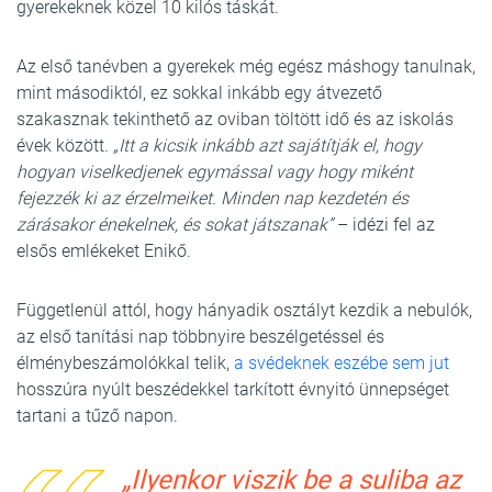
gyerekeknek közel 10 kilós táskát.
Az első tanévben a gyerekek még egész máshogy tanulnak,
mint másodiktól, ez sokkal inkább egy átvezető
szakasznak tekinthető az oviban töltött idő és az iskolás
évek között.
„Itt a kicsik inkább azt sajátítják el, hogy
hogyan viselkedjenek egymással vagy hogy miként
fejezzék ki az érzelmeiket. Minden nap kezdetén és
zárásakor énekelnek, és sokat játszanak”
– idézi fel az
elsős emlékeket Enikő.
Függetlenül attól, hogy hányadik osztályt kezdik a nebulók,
az első tanítási nap többnyire beszélgetéssel és
élménybeszámolókkal telik,
a svédeknek eszébe sem jut
hosszúra nyúlt beszédekkel tarkított évnyitó ünnepséget
tartani a tűző napon.
„Ilyenkor viszik be a suliba az