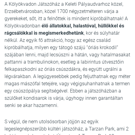
A Kölyökvadon Játszóház a Keleti Pályaudvarhoz közel,
Erzsébetvárosban, közel 1700 négyzetméteren várja a
gyerekeket, sőt, itt a felnőttek is mindent kipróbálhatnak! A
Kölyökvadonban
élő állatokkal, halastóval, hüllőkkel és
rágcsálókkal is megismerkedhetünk
, kor és súlyhatár
nélkül. Az egyik fő attrakció, hogy az egész család
kipróbálhatja, milyen egy tátogó szájú “óriás krokodil”
szájában lenni, majd lecsúszni a hátán, vagy hatalmasakat
pattanni a trambulinokon, esetleg a labirintus útvesztőin
felkapaszkodni az óriás csúszdákra, és együtt ugrálni a
légvárakban. A legügyesebbek pedig feljuthatnak egy méter
magas mászófal tetejére, vagy végigsuhanhatnak a termen
egy csúszópálya segítségével. Ebben a játszóházban a
szülőket kondisarok is várja, úgyhogy innen garantáltan
senki se akar hazamenni.
S végül, de nem utolsósorban jöjjön az egyik
legeslegnépszerűbb kültéri játszóház, a Tarzan Park, ami 2