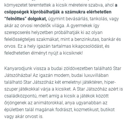
környezetet teremtettek a kicsik méreteire szabva, ahol
a
csöppségek kipróbálhatják a számukra elérhetetlen
“felnőttes” dolgokat,
úgymint bevásárlás, tankolás, vagy
akár az orvosi rendelők világa. A gyermekek így
szerepcserés helyzetben próbálhatják ki az olyan
felelősségteljes szakmákat, mint a benzinkutas, bankár és
orvos. Ez a hely igazán tartalmas kikapcsolódást, és
feledhetetlen élményt nyújt a kicsiknek!
Kanyarodjunk vissza a budai zöldövezetben található Star
Játszóházba! Az igazán modern, budai luxuvillában
található Star Játszóház két emeletnyi játéktéren, hiper-
szuper játékokkal várja a kicsiket. A Star Játszóház azért is
családközpontú, mert amíg a kicsik a játékok között
őrjöngenek az animátorokkal, anya ugyanabban az
épületben talál magának fodrászt, kozmetikust, butikot
vagy akár orvost is.