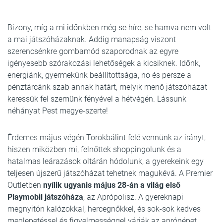
Bizony, míg a mi időnkben még se híre, se hamva nem volt
a mai játszóházaknak. Addig manapság viszont
szerencsénkre gombamód szaporodnak az egyre
igényesebb szórakozási lehetőségek a kicsiknek. Időnk,
energiánk, gyermekünk beállítottsága, no és persze a
pénztárcánk szab annak határt, melyik menő játszóházat
keressük fel szemünk fényével a hétvégén. Lássunk
néhányat Pest megye-szerte!
Érdemes május végén Törökbálint felé vennünk az irányt,
hiszen miközben mi, felnőttek shoppingolunk és a
hatalmas leárazások oltárán hódolunk, a gyerekeink egy
teljesen újszerű játszóházat tehetnek magukévá. A Premier
Outletben
nyílik ugyanis május 28-án a világ első
Playmobil játszóháza
, az Aprópolisz. A gyereknapi
megnyitón kalózokkal, hercegnőkkel, és sok-sok kedves
meglepetéssel és figyelmességgel várják az aprónépet.