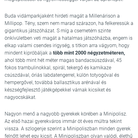
Buda vidámparkjaként hirdeti magát a Millenárison a
Millipop. Tény, szem nem marad szárazon, ha felkeressük a
gigantikus játszóházat. S míg a csemetém szinte
önkívületben veti magát a hatalmas játszóházba, engem is
elkap valami csendes irigység, s titkon arra vágyom, hogy
mindent kipróbáljak a
több mint 2000 négyzetméteren,
ahol több mint hét méter magas bandacsúszdával, 45
fokos trambulinokkal, spirál, tekergő és kamikaze
csúszdával, óriás labdatengerrel, külön totyogóval és
hempergővel, továbbá ballasztikus arénával és
készségfejlesztő játékgépekkel várnak kicsiket és
nagyocskákat.
Nagyon menő a nagyobb gyerekek körében a Minipolisz.
Az első hazai gyerekváros immár öt éves múltra tekint
vissza. A szlogenje szerint a Minipoliszban minden gyerek
felnőtt lehet egy kicsit. A Minipoliszban olyan valódi, élethű