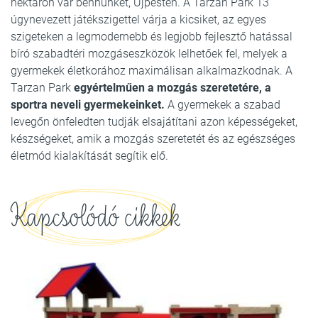
hektáron vár bennünket, Újpesten. A Tarzan Park 13
úgynevezett játékszigettel várja a kicsiket, az egyes
szigeteken a legmodernebb és legjobb fejlesztő hatással
bíró szabadtéri mozgáseszközök lelhetőek fel, melyek a
gyermekek életkorához maximálisan alkalmazkodnak. A
Tarzan Park
egyértelműen a mozgás szeretetére, a
sportra neveli gyermekeinket.
A gyermekek a szabad
levegőn önfeledten tudják elsajátítani azon képességeket,
készségeket, amik a mozgás szeretetét és az egészséges
életmód kialakítását segítik elő.
Kapcsolódó cikkek