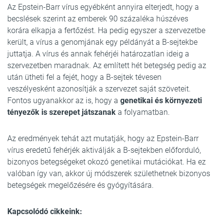
Az Epstein-Barr vírus egyébként annyira elterjedt, hogy a
becslések szerint az emberek 90 százaléka húszéves
korára elkapja a fertőzést. Ha pedig egyszer a szervezetbe
került, a vírus a genomjának egy példányát a B-sejtekbe
juttatja. A vírus és annak fehérjéi határozatlan ideig a
szervezetben maradnak. Az említett hét betegség pedig az
után ütheti fel a fejét, hogy a B-sejtek tévesen
veszélyesként azonosítják a szervezet saját szöveteit.
Fontos ugyanakkor az is, hogy a
genetikai és környezeti
tényezők is szerepet játszanak
a folyamatban.
Az eredmények tehát azt mutatják, hogy az Epstein-Barr
vírus eredetű fehérjék aktiválják a B-sejtekben előforduló,
bizonyos betegségeket okozó genetikai mutációkat. Ha ez
valóban így van, akkor új módszerek születhetnek bizonyos
betegségek megelőzésére és gyógyítására.
Kapcsolódó cikkeink: