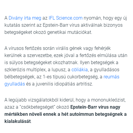
A
Divány írta meg
az
IFL Science.com
nyomán, hogy egy új
kutatás szerint az Epstein-Barr vírus aktiválnak bizonyos
betegségeket okozó genetikai mutációkat.
A vírusos fertőzés során virális gének vagy fehérjék
kerülnek a szervezetbe, ezek jóval a fertőzés elmúlása után
is súlyos betegségeket okozhatnak. Ilyen betegségek a
szklerózis multiplex, a lupusz, a
cöliákia
, a gyulladásos
bélbetegségek, az 1-es típusú cukorbetegség, a
reumás
gyulladás
és a juvenilis idiopátiás artritisz.
A legújabb vizsgálatokból kiderül, hogy a mononukleózist,
azaz a “csókbetegséget” okozó
Epstein-Barr vírus nagy
mértékben növeli ennek a hét autoimmun betegségnek a
kialakulását
.