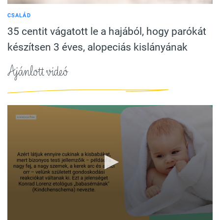
CSALÁD
35 centit vágatott le a hajából, hogy parókát
készítsen 3 éves, alopeciás kislányának
Ajánlott videó