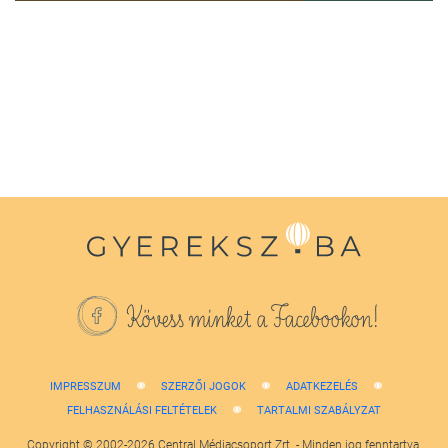
0
seconds
of
1
minute,
38
seconds
Kövess minket a Facebookon!
IMPRESSZUM
SZERZŐI JOGOK
ADATKEZELÉS
FELHASZNÁLÁSI FELTÉTELEK
TARTALMI SZABÁLYZAT
Copyright © 2002-2026 Central Médiacsoport Zrt. - Minden jog fenntartva.