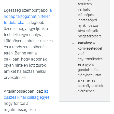
területen
várható
Egészség szempontjából
a
előrelépés,
hónap tartogathat hirtelen
lehetőséged
fordulatokat
, a legfőbb
nyílik hosszú
üzenet, hogy figyeljünk a
távú előnyök
testi-lelki egyensúlyra,
megszerzésére.
különösen a stresszkezelés
Patkány:
A
és a rendszeres pihenés
környezeteddel
terén. Benne van a
való
pakliban, hogy adódnak
együttműködés
és a gyors
olyan hirtelen jött zűrök,
gondolkodás
amiket halasztás nélkül
előnyhöz juttat
orvosolni kell!
a karrier és
személyes célok
Általánosságban igaz
az
elérésében.
összes kínai csillagjegyre
,
hogy fontos a
rugalmasság és a