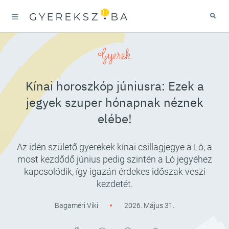
Gyerek
Kínai horoszkóp júniusra: Ezek a
jegyek szuper hónapnak néznek
elébe!
Az idén születő gyerekek kínai csillagjegye a Ló, a
most kezdődő június pedig szintén a Ló jegyéhez
kapcsolódik, így igazán érdekes időszak veszi
kezdetét.
Bagaméri Viki
2026. Május 31.