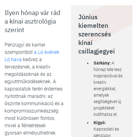
Ilyen hónap vár rád
Június
a kínai asztrológia
kiemelten
szerint
szerencsés
kínai
Pénzügyi és karrier
csillagjegyei
szempontból
a Ló évének
Ló hava
kedvez a
Sárkány:
A
tervezésnek, a kreatív
hónap tele lesz
megoldásoknak és az
inspirációval és
együttműködéseknek. A
kreatív
kapcsolatok terén érdemes
energiákkal,
amelyek
nyitottnak maradni: az
segítségével új
őszinte kommunikáció és a
projekteket
kompromisszumkészség
indíthatsz el.
most különösen fontos,
Kígyó:
mivel a félreértések
Kapcsolati és
gyorsan elmélyülhetnek.
pénzügyi