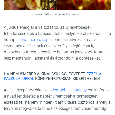
(Forrás: Getty Images és Canva.com)
A június energiái a változásról, az új lehetőségek
felfedezéséről és a kapcsolatok elmélyítéséről szólnak. Ez a
hónap
a kínai horoszkóp
szerint is kedvez a kreatív
kezdeményezéseknek és a személyes fejlődésnek,
miközben a türelmetlenségre hajlamos jegyeknek fontos
lesz megtanulni lassítani és átgondolni a döntéseiket.
HA NEM ISMERED A KÍNAI CSILLAGJEGYEDET,
EZZEL A
KALKULÁTORRAL
KÖNNYEN-GYORSAN KIDERÍTHETED!
Az év közepéhez érkezve
a legtöbb csillagjegy
érezni fogja
a nyári lendületet: a napfény nemcsak a természetet
ébreszti fel, hanem mindenkit aktivitásra ösztönöz, amely a
terveink megvalósításához szükséges motivációt adhatja.