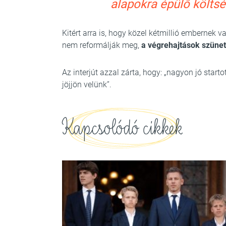
alapokra épülő költsé
Kitért arra is, hogy közel kétmillió embernek 
nem reformálják meg,
a végrehajtások szünete
Az interjút azzal zárta, hogy: „nagyon jó star
jöjjön velünk”.
Kapcsolódó cikkek