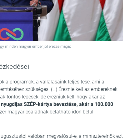
hogy minden magyar ember jól érezze magát
tézkedései
 a programok, a vállalásaink teljesítése, ami a
téséhez szükséges. (…) Éreznie kell az embereknek
ak fontos lépések, de érezniük kell, hogy akár az
 nyugdíjas SZÉP-kártya beveztése, akár a 100.000
ezer magyar családnak belátható időn belül
augusztustól valóban megvalósul-e, a miniszterelnök ezt