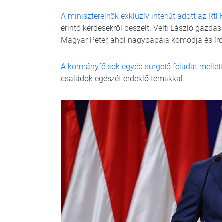
A miniszterelnök exkluzív interjút adott az Rtl
érintő kérdésekről beszélt. Velti László gazda
Magyar Péter, ahol nagypapája komódja és íróa
A kormányfő sok egyéb sürgető feladat mellet
családok egészét érdeklő témákkal.