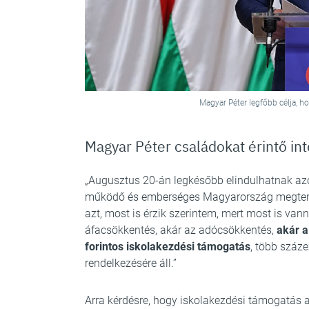
Magyar Péter legfőbb célja, 
Magyar Péter családokat érintő in
„Augusztus 20-án legkésőbb elindulhatnak azok
működő és emberséges Magyarország megterem
azt, most is érzik szerintem, mert most is vann
áfacsökkentés, akár az adócsökkentés,
akár a
forintos iskolakezdési támogatás
, több száz
rendelkezésére áll.”
Arra kérdésre, hogy iskolakezdési támogatás 