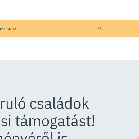
NZTÁRCA
oruló családok
si támogatást!
ényéről is