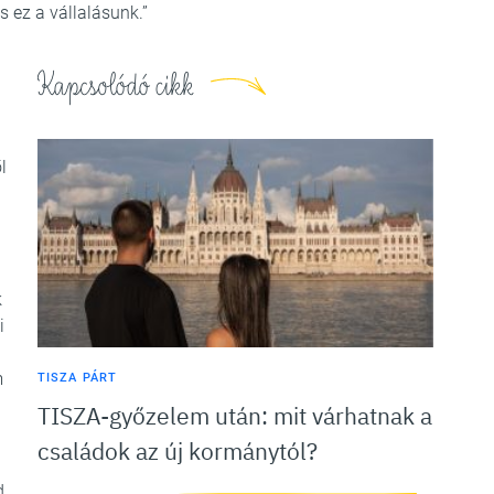
s ez a vállalásunk.”
Kapcsolódó cikk
l
k
i
m
TISZA PÁRT
TISZA-győzelem után: mit várhatnak a
családok az új kormánytól?
d