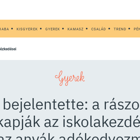
BABA
KISGYEREK
GYEREK
KAMASZ
CSALÁD
TREND
PÉ
ntézkedései
Gyerek
bejelentette: a rász
apják az iskolakezdé
 az anyák adókedvezm