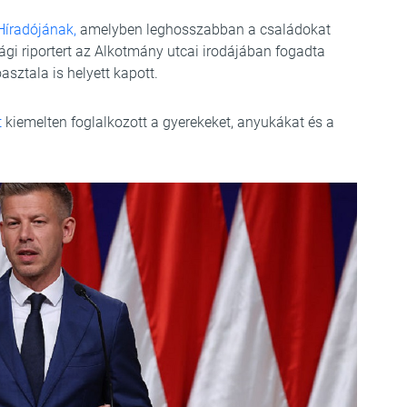
 Híradójának,
amelyben leghosszabban a családokat
sági riportert az Alkotmány utcai irodájában fogadta
sztala is helyett kapott.
t
kiemelten foglalkozott a gyerekeket, anyukákat és a