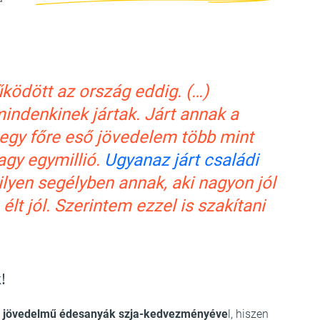
ödött az ország eddig. (…)
indenkinek jártak. Járt annak a
 egy főre eső jövedelem több mint
vagy egymillió.
Ugyanaz járt családi
lyen segélyben annak, aki nagyon jól
 élt jól. Szerintem ezzel is szakítani
!
s jövedelmű édesanyák szja-kedvezményéve
l, hiszen