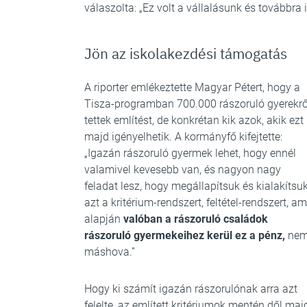
válaszolta: „Ez volt a vállalásunk és továbbra i
Jön az iskolakezdési támogatás
A riporter emlékeztette Magyar Pétert, hogy a
Tisza-programban 700.000 rászoruló gyerekrő
tettek említést, de konkrétan kik azok, akik ezt
majd igényelhetik. A kormányfő kifejtette:
„Igazán rászoruló gyermek lehet, hogy ennél
valamivel kevesebb van, és nagyon nagy
feladat lesz, hogy megállapítsuk és kialakítsu
azt a kritérium-rendszert, feltétel-rendszert, am
alapján
valóban a rászoruló családok
rászoruló gyermekeihez kerül ez a pénz,
ne
máshova.”
Hogy ki számít igazán rászorulónak arra azt
felelte, az említett kritériumok mentén dől maj