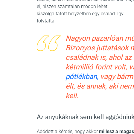
el, hiszen számtalan módon lehet
kiszolgáltatott helyzetben egy család. Így
folytatta:
Nagyon pazarlóan műk
Bizonyos juttatások m
családnak is, ahol az
kétmillió forint volt, 
pótlékban,
vagy bármi
élt, és annak, aki nem
kell.
Az anyukáknak sem kell aggódniuk
Adódott a kérdés, hogy akkor
mi lesz a maga