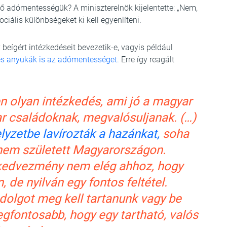
ő adómentességük? A miniszterelnök kijelentette: „Nem,
ciális különbségeket ki kell egyenlíteni.
y beígért intézkedéseit bevezetik-e, vagyis például
s anyukák is az adómentességet.
Erre így reagált
n olyan intézkedés, ami jó a magyar
 családoknak, megvalósuljanak. (…)
yzetbe lavírozták a hazánkat,
soha
nem született Magyarországon.
edvezmény nem elég ahhoz, hogy
 de nyilván egy fontos feltétel.
dolgot meg kell tartanunk vagy be
legfontosabb, hogy egy tartható, valós