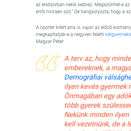
ez elsősorban nekik kedvez. Megszűnhet-e az 
erről nincsen szó.” De hangsúlyozta, hogy a szo
A riporter kitért arra is, vajon az előző kormán
megkaphatják-e a negyven feletti
kétgyermeke
Magyar Péter:
A terv az, hogy minde
embereknek, a magyar
Demográfiai válsághel
ilyen kevés gyermek 
Önmagában egy adók
több gyerek szülessen,
Nekünk minden ilyen 
kell vezetnünk, de a 