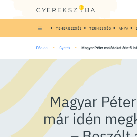
TEHERBEESÉS
TERHESSÉG
ANYA
Főoldal
Gyerek
Magyar Péter családokat érintő i
Magyar Péter 
már idén megk
– Beszélt