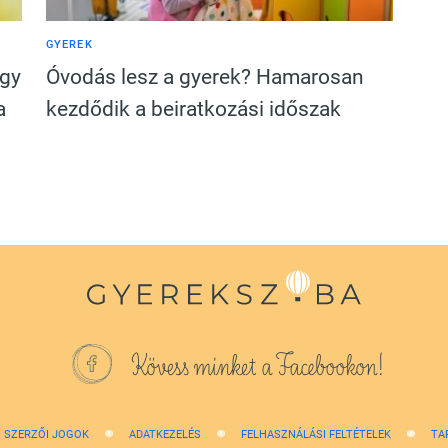
GYEREK
egy
Óvodás lesz a gyerek? Hamarosan
a
kezdődik a beiratkozási időszak
Kövess minket a Facebookon!
SZERZŐI JOGOK
ADATKEZELÉS
FELHASZNÁLÁSI FELTÉTELEK
TA