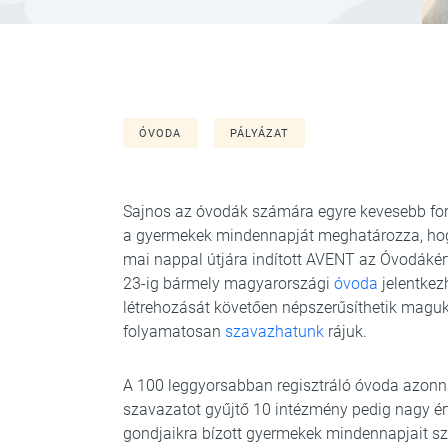
ÓVODA
PÁLYÁZAT
Sajnos az óvodák számára egyre kevesebb forr
a gyermekek mindennapját meghatározza, hogy 
mai nappal útjára indított AVENT az Óvodákér
23-ig bármely magyarországi
óvoda
jelentkez
létrehozását követően népszerűsíthetik maguk
folyamatosan
szavazhatunk
rájuk.
A 100 leggyorsabban regisztráló óvoda azonn
szavazatot gyűjtő 10 intézmény pedig nagy ér
gondjaikra bízott gyermekek mindennapjait sz