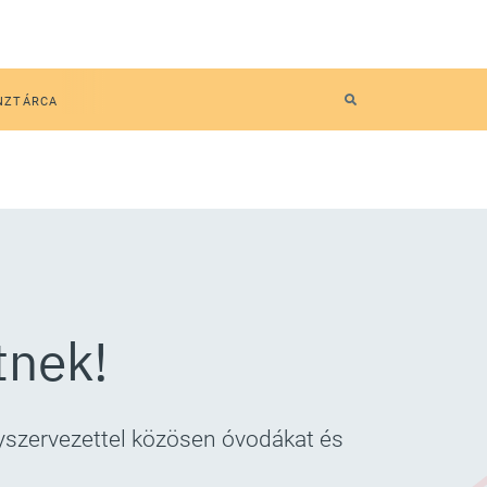
NZTÁRCA
tnek!
yszervezettel közösen óvodákat és