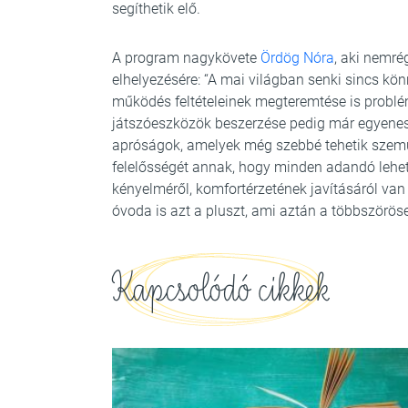
segíthetik elő.
A program nagykövete
Ördög Nóra
, aki nemré
elhelyezésére: “A mai világban senki sincs k
működés feltételeinek megteremtése is problémá
játszóeszközök beszerzése pedig már egyenes
apróságok, amelyek még szebbé tehetik szemü
felelősségét annak, hogy minden adandó lehe
kényelméről, komfortérzetének javításáról va
óvoda is azt a pluszt, ami aztán a többszöröse
Kapcsolódó cikkek