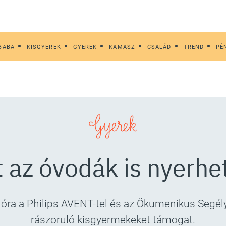
BABA
KISGYEREK
GYEREK
KAMASZ
CSALÁD
TREND
PÉ
Gyerek
 az óvodák is nyerhe
ra a Philips AVENT-tel és az Ökumenikus Segél
rászoruló kisgyermekeket támogat.