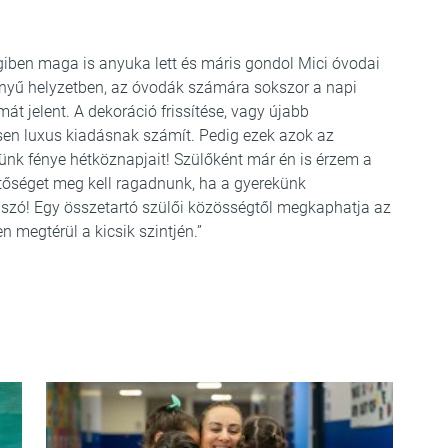
giben maga is anyuka lett és máris gondol Mici óvodai
önnyű helyzetben, az óvodák számára sokszor a napi
t jelent. A dekoráció frissítése, vagy újabb
en luxus kiadásnak számít. Pedig ezek azok az
nk fénye hétköznapjait! Szülőként már én is érzem a
tőséget meg kell ragadnunk, ha a gyerekünk
n szó! Egy összetartó szülői közösségtől megkaphatja az
n megtérül a kicsik szintjén.”