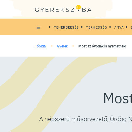
TEHERBEESÉS
TERHESSÉG
ANYA
Főoldal
Gyerek
Most az óvodák is nyerhetnek!
Most
A népszerű műsorvezető, Ördög Nó