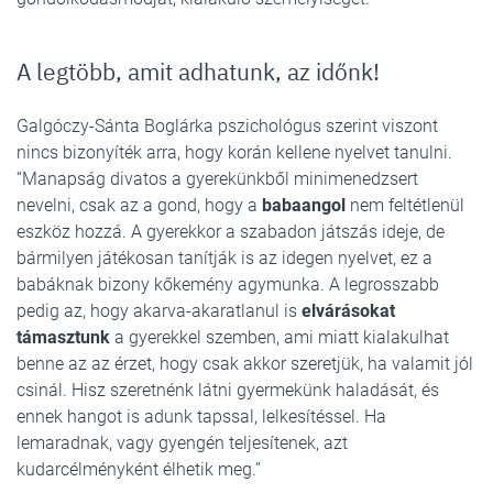
A legtöbb, amit adhatunk, az időnk!
Galgóczy-Sánta Boglárka pszichológus szerint viszont
nincs bizonyíték arra, hogy korán kellene nyelvet tanulni.
“Manapság divatos a gyerekünkből minimenedzsert
nevelni, csak az a gond, hogy a
babaangol
nem feltétlenül
eszköz hozzá. A gyerekkor a szabadon játszás ideje, de
bármilyen játékosan tanítják is az idegen nyelvet, ez a
babáknak bizony kőkemény agymunka. A legrosszabb
pedig az, hogy akarva-akaratlanul is
elvárásokat
támasztunk
a gyerekkel szemben, ami miatt kialakulhat
benne az az érzet, hogy csak akkor szeretjük, ha valamit jól
csinál. Hisz szeretnénk látni gyermekünk haladását, és
ennek hangot is adunk tapssal, lelkesítéssel. Ha
lemaradnak, vagy gyengén teljesítenek, azt
kudarcélményként élhetik meg.”