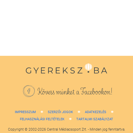
seconds
of
1
minute,
38
seconds
Kövess minket a Facebookon!
IMPRESSZUM
SZERZŐI JOGOK
ADATKEZELÉS
FELHASZNÁLÁSI FELTÉTELEK
TARTALMI SZABÁLYZAT
Copyright © 2002-2026 Central Médiacsoport Zrt. - Minden jog fenntartva.