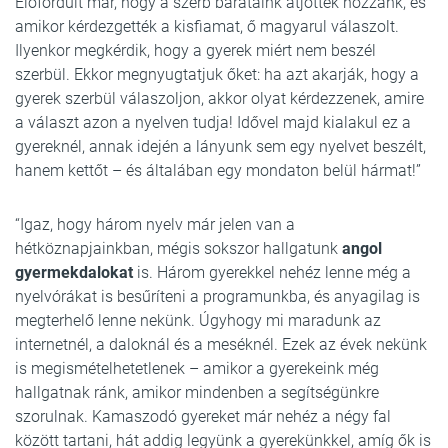
Előfordult már, hogy a szerb barátaink átjöttek hozzánk, és
amikor kérdezgették a kisfiamat, ő magyarul válaszolt.
Ilyenkor megkérdik, hogy a gyerek miért nem beszél
szerbül. Ekkor megnyugtatjuk őket: ha azt akarják, hogy a
gyerek szerbül válaszoljon, akkor olyat kérdezzenek, amire
a választ azon a nyelven tudja! Idővel majd kialakul ez a
gyereknél, annak idején a lányunk sem egy nyelvet beszélt,
hanem kettőt – és általában egy mondaton belül hármat!”
“Igaz, hogy három nyelv már jelen van a
hétköznapjainkban, mégis sokszor hallgatunk
angol
gyermekdalokat
is. Három gyerekkel nehéz lenne még a
nyelvórákat is besűríteni a programunkba, és anyagilag is
megterhelő lenne nekünk. Úgyhogy mi maradunk az
internetnél, a daloknál és a meséknél. Ezek az évek nekünk
is megismételhetetlenek – amikor a gyerekeink még
hallgatnak ránk, amikor mindenben a segítségünkre
szorulnak. Kamaszodó gyereket már nehéz a négy fal
között tartani, hát addig legyünk a gyerekünkkel, amíg ők is