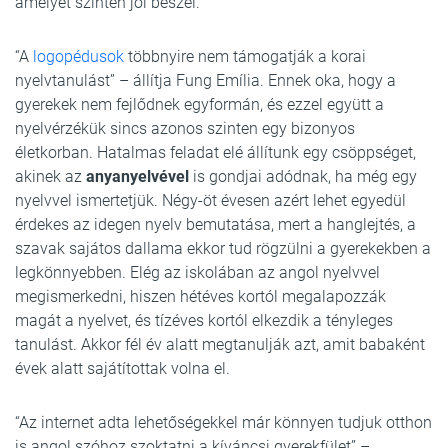
amelyet szintén jól beszél.
“A
logopédusok
többnyire nem támogatják a korai
nyelvtanulást” – állítja Fung Emília. Ennek oka, hogy a
gyerekek nem fejlődnek egyformán, és ezzel együtt a
nyelvérzékük sincs azonos szinten egy bizonyos
életkorban. Hatalmas feladat elé állítunk egy csöppséget,
akinek az
anyanyelvével
is gondjai adódnak, ha még egy
nyelvvel ismertetjük. Négy-öt évesen azért lehet egyedül
érdekes az idegen nyelv bemutatása, mert a hanglejtés, a
szavak sajátos dallama ekkor tud rögzülni a gyerekekben a
legkönnyebben. Elég az iskolában az angol nyelvvel
megismerkedni, hiszen hétéves kortól megalapozzák
magát a nyelvet, és tízéves kortól elkezdik a tényleges
tanulást. Akkor fél év alatt megtanulják azt, amit babaként
évek alatt sajátítottak volna el.
“Az internet adta lehetőségekkel már könnyen tudjuk otthon
is angol szóhoz szoktatni a kíváncsi gyerekfület” –