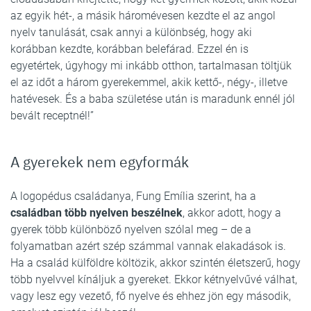
az egyik hét-, a másik háromévesen kezdte el az angol
nyelv tanulását, csak annyi a különbség, hogy aki
korábban kezdte, korábban belefárad. Ezzel én is
egyetértek, úgyhogy mi inkább otthon, tartalmasan töltjük
el az időt a három gyerekemmel, akik kettő-, négy-, illetve
hatévesek. És a baba születése után is maradunk ennél jól
bevált receptnél!”
A gyerekek nem egyformák
A logopédus családanya, Fung Emília szerint, ha a
családban több nyelven beszélnek
, akkor adott, hogy a
gyerek több különböző nyelven szólal meg – de a
folyamatban azért szép számmal vannak elakadások is.
Ha a család külföldre költözik, akkor szintén életszerű, hogy
több nyelvvel kínáljuk a gyereket. Ekkor kétnyelvűvé válhat,
vagy lesz egy vezető, fő nyelve és ehhez jön egy második,