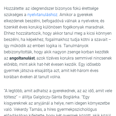
Hozzátette: az idegrendszer bizonyos fokú érettsége
szükséges a
nyelvtanuláshoz
. Amikor a gyerekek
elkezdenek beszélni, befogadóvá válnak a nyelvekre, és
tizenkét éves korukig különösen fogékonyak maradnak.
Ehhez hozzátartozik, hogy akkor tanul meg a kicsi könnyen
beszélni, ha képekhez, fogalmakhoz tudja kötni a szavait –
így működik az emberi logika is. Tanulmányok
bebizonyították, hogy akik nagyon zsenge korban kezdték
az
angoltanulást
, azok tízéves korukra semmivel nincsenek
előrébb, mint akik hat-hét évesen kezdik. Egy idősebb
gyermek játszva elsajátítja azt, amit két-három éves
korában éveken át tanult volna.
“A legtöbb, amit adhatsz a gyerekednek, az az idő, amit vele
töltesz” – állítja Galgóczy-Sánta Boglárka. “Egy
kisgyereknek az anyjánál a helye, nem idegen környezetbe
való. Vekerdy Tamás, a híres gyermekpszichológus
előadásában kifejtette, hogy két gyermek között, akik közül