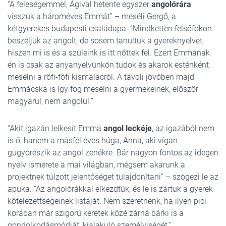
“A feleségemmel, Ágival hetente egyszer
angolórára
visszük a hároméves Emmát” – meséli Gergő, a
kétgyerekes budapesti családapa. “Mindketten felsőfokon
beszéljük az angolt, de sosem tanultuk a gyereknyelvet,
hiszen mi is és a szüleink is itt nőttek fel. Ezért Emmának
én is csak az anyanyelvünkön tudok és akarok esténként
mesélni a röfi-föfi kismalacról. A távoli jövőben majd
Emmácska is így fog mesélni a gyermekeinek, először
magyarul, nem angolul.”
“Akit igazán lelkesít Emma
angol leckéje
, az igazából nem
is ő, hanem a másfél éves húga, Anna, aki vígan
gügyörészik az angol zenékre. Bár nagyon fontos az idegen
nyelv ismerete a mai világban, mégsem akarunk a
projektnek túlzott jelentőséget tulajdonítani” – szögezi le az
apuka. “Az angolórákkal elkezdtük, és le is zártuk a gyerek
kötelezettségeinek listáját. Nem szeretnénk, ha ilyen pici
korában már szigorú keretek közé zárná bárki is a
gondolkodásmódját, kialakuló személyiségét.”