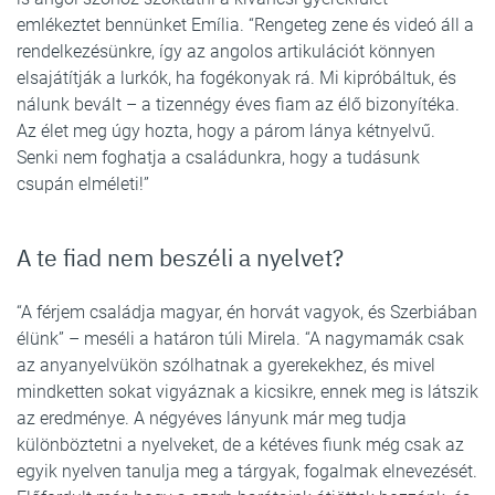
emlékeztet bennünket Emília. “Rengeteg zene és videó áll a
rendelkezésünkre, így az angolos artikulációt könnyen
elsajátítják a lurkók, ha fogékonyak rá. Mi kipróbáltuk, és
nálunk bevált – a tizennégy éves fiam az élő bizonyítéka.
Az élet meg úgy hozta, hogy a párom lánya kétnyelvű.
Senki nem foghatja a családunkra, hogy a tudásunk
csupán elméleti!”
A te fiad nem beszéli a nyelvet?
“A férjem családja magyar, én horvát vagyok, és Szerbiában
élünk” – meséli a határon túli Mirela. “A nagymamák csak
az anyanyelvükön szólhatnak a gyerekekhez, és mivel
mindketten sokat vigyáznak a kicsikre, ennek meg is látszik
az eredménye. A négyéves lányunk már meg tudja
különböztetni a nyelveket, de a kétéves fiunk még csak az
egyik nyelven tanulja meg a tárgyak, fogalmak elnevezését.