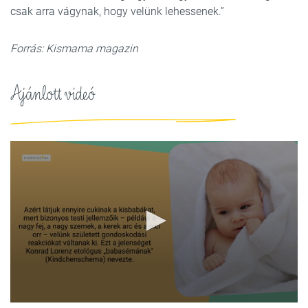
csak arra vágynak, hogy velünk lehessenek.”
Forrás: Kismama magazin
Ajánlott videó
0