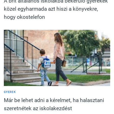
A brit általános iskolákba bekerülő gyerekek
közel egyharmada azt hiszi a könyvekre,
hogy okostelefon
GYEREK
Már be lehet adni a kérelmet, ha halasztani
szeretnétek az iskolakezdést