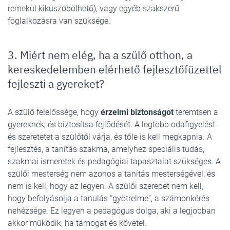
remekül kiküszöbölhető), vagy egyéb szakszerű
foglalkozásra van szüksége.
3. Miért nem elég, ha a szülő otthon, a
kereskedelemben elérhető fejlesztőfüzettel
fejleszti a gyereket?
A szülő felelőssége, hogy
érzelmi biztonságot
teremtsen a
gyereknek, és biztosítsa fejlődését. A legtöbb odafigyelést
és szeretetet a szülőtől várja, és tőle is kell megkapnia. A
fejlesztés, a tanítás szakma, amelyhez speciális tudás,
szakmai ismeretek és pedagógiai tapasztalat szükséges. A
szülői mesterség nem azonos a tanítás mesterségével, és
nem is kell, hogy az legyen. A szülői szerepet nem kell,
hogy befolyásolja a tanulás “gyötrelme”, a számonkérés
nehézsége. Ez legyen a pedagógus dolga, aki a legjobban
akkor működik, ha támogat és követel.