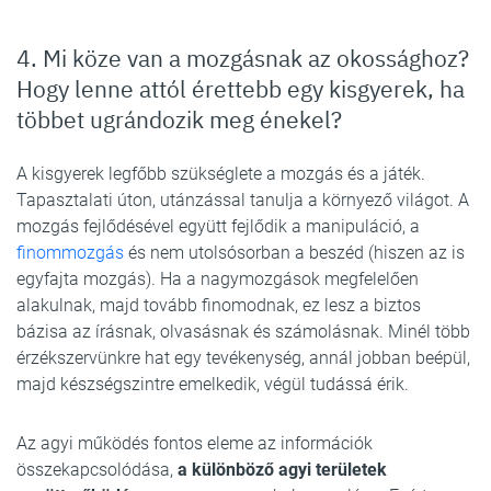
4. Mi köze van a mozgásnak az okossághoz?
Hogy lenne attól érettebb egy kisgyerek, ha
többet ugrándozik meg énekel?
A kisgyerek legfőbb szükséglete a mozgás és a játék.
Tapasztalati úton, utánzással tanulja a környező világot. A
mozgás fejlődésével együtt fejlődik a manipuláció, a
finommozgás
és nem utolsósorban a beszéd (hiszen az is
egyfajta mozgás). Ha a nagymozgások megfelelően
alakulnak, majd tovább finomodnak, ez lesz a biztos
bázisa az írásnak, olvasásnak és számolásnak. Minél több
érzékszervünkre hat egy tevékenység, annál jobban beépül,
majd készségszintre emelkedik, végül tudássá érik.
Az agyi működés fontos eleme az információk
összekapcsolódása,
a különböző agyi területek