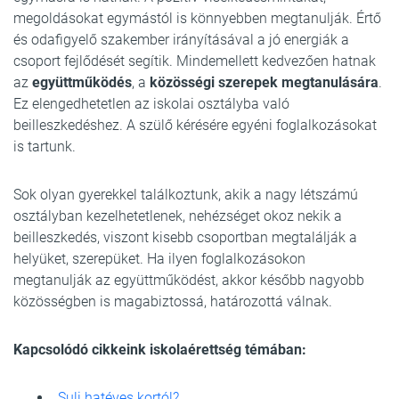
megoldásokat egymástól is könnyebben megtanulják. Értő
és odafigyelő szakember irányításával a jó energiák a
csoport fejlődését segítik. Mindemellett kedvezően hatnak
az
együttműködés
, a
közösségi szerepek megtanulására
.
Ez elengedhetetlen az iskolai osztályba való
beilleszkedéshez. A szülő kérésére egyéni foglalkozásokat
is tartunk.
Sok olyan gyerekkel találkoztunk, akik a nagy létszámú
osztályban kezelhetetlenek, nehézséget okoz nekik a
beilleszkedés, viszont kisebb csoportban megtalálják a
helyüket, szerepüket. Ha ilyen foglalkozásokon
megtanulják az együttműködést, akkor később nagyobb
közösségben is magabiztossá, határozottá válnak.
Kapcsolódó cikkeink iskolaérettség témában:
Suli hatéves kortól?