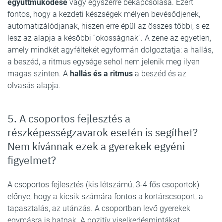
együttműködése
vagy egyszerre bekapcsolása. Ezért
fontos, hogy a kezdeti készségek mélyen bevésődjenek,
automatizálódjanak, hiszen erre épül az összes többi, s ez
lesz az alapja a későbbi “okosságnak”. A zene az egyetlen,
amely mindkét agyféltekét egyformán dolgoztatja: a hallás,
a beszéd, a ritmus egysége sehol nem jelenik meg ilyen
magas szinten. A
hallás és a ritmus
a beszéd és az
olvasás alapja.
5. A csoportos fejlesztés a
részképességzavarok esetén is segíthet?
Nem kívánnak ezek a gyerekek egyéni
figyelmet?
A csoportos fejlesztés (kis létszámú, 3-4 fős csoportok)
előnye, hogy a kicsik számára fontos a kortárscsoport, a
tapasztalás, az utánzás. A csoportban levő gyerekek
egymásra is hatnak. A pozitív viselkedésmintákat,