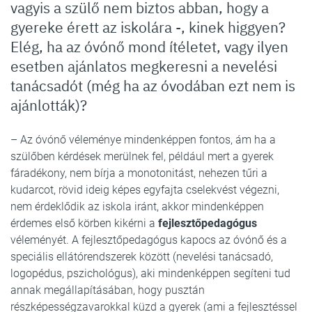
vagyis a szülő nem biztos abban, hogy a
gyereke érett az iskolára -, kinek higgyen?
Elég, ha az óvónő mond ítéletet, vagy ilyen
esetben ajánlatos megkeresni a nevelési
tanácsadót (még ha az óvodában ezt nem is
ajánlották)?
– Az óvónő véleménye mindenképpen fontos, ám ha a
szülőben kérdések merülnek fel, például mert a gyerek
fáradékony, nem bírja a monotonitást, nehezen tűri a
kudarcot, rövid ideig képes egyfajta cselekvést végezni,
nem érdeklődik az iskola iránt, akkor mindenképpen
érdemes első körben kikérni a
fejlesztőpedagógus
véleményét. A fejlesztőpedagógus kapocs az óvónő és a
speciális ellátórendszerek között (nevelési tanácsadó,
logopédus, pszichológus), aki mindenképpen segíteni tud
annak megállapításában, hogy pusztán
részképességzavarokkal küzd a gyerek (ami a fejlesztéssel