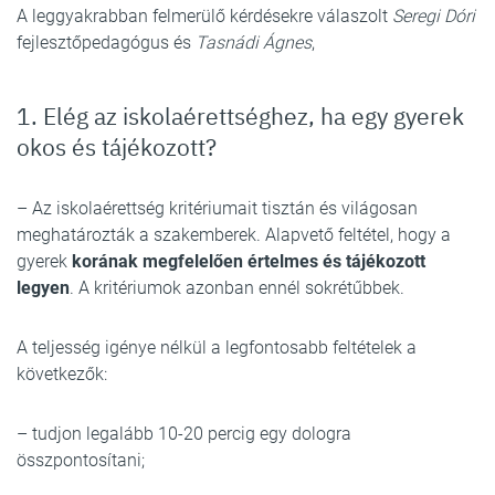
A leggyakrabban felmerülő kérdésekre válaszolt
Seregi Dóri
fejlesztőpedagógus és
Tasnádi Ágnes
,
1. Elég az iskolaérettséghez, ha egy gyerek
okos és tájékozott?
– Az iskolaérettség kritériumait tisztán és világosan
meghatározták a szakemberek. Alapvető feltétel, hogy a
gyerek
korának megfelelően értelmes és tájékozott
legyen
. A kritériumok azonban ennél sokrétűbbek.
A teljesség igénye nélkül a legfontosabb feltételek a
következők:
– tudjon legalább 10-20 percig egy dologra
összpontosítani;